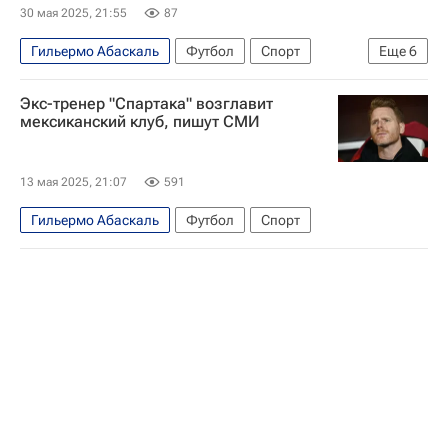
30 мая 2025, 21:55
87
Гильермо Абаскаль
Футбол
Спорт
Еще
6
Россия
Испания
Мексика
Экс-тренер "Спартака" возглавит
Спартак Москва
Атлетико (Мадрид)
мексиканский клуб, пишут СМИ
Гранада
13 мая 2025, 21:07
591
Гильермо Абаскаль
Футбол
Спорт