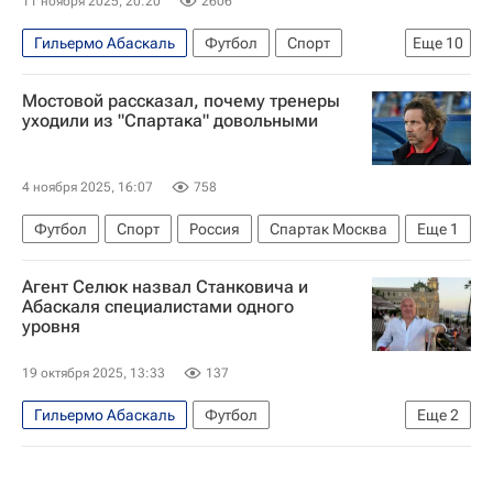
11 ноября 2025, 20:20
2606
Гильермо Абаскаль
Футбол
Спорт
Еще
10
РПЛ 2026-2027 (Чемпионат России по футболу)
Мостовой рассказал, почему тренеры
Спартак Москва
Владимир Слишкович
уходили из "Спартака" довольными
Авторы РИА Новости Спорт
Материалы РИА Спорт
Андрей Талалаев
4 ноября 2025, 16:07
758
Кубок России по футболу
ПФК ЦСКА
Футбол
Спорт
Россия
Спартак Москва
Еще
1
Ростов
Динамо (Махачкала)
Александр Мостовой
Агент Селюк назвал Станковича и
Абаскаля специалистами одного
уровня
19 октября 2025, 13:33
137
Гильермо Абаскаль
Футбол
Еще
2
Дмитрий Селюк
Спорт