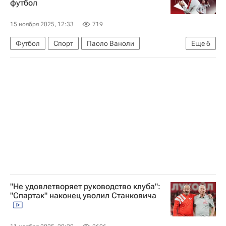
футбол
Кубок России по футболу
Спартак Москва
Динамо Москва
Краснодар
15 ноября 2025, 12:33
719
РПЛ 2026-2027 (Чемпионат России по футболу)
Футбол
Спорт
Паоло Ваноли
Еще
6
Доменико Тедеско
Руй Витория
Кубок России по футболу
Спартак Москва
Владимир Пономарев
РПЛ 2026-2027 (Чемпионат России по футболу)
"Не удовлетворяет руководство клуба":
"Спартак" наконец уволил Станковича