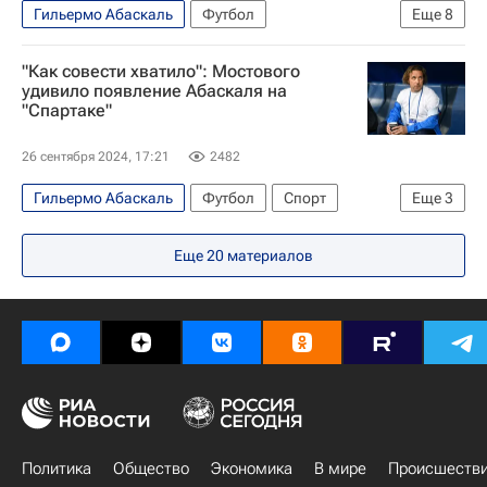
Гильермо Абаскаль
Футбол
Еще
8
Александр Мостовой
Интервью РИА Спорт
"Как совести хватило": Мостового
Спорт — видео
удивило появление Абаскаля на
"Спартаке"
РПЛ 2026-2027 (Чемпионат России по футболу)
Слово пацана
Сборная России по футболу
26 сентября 2024, 17:21
2482
Валерий Карпин
Спартак Москва
Гильермо Абаскаль
Футбол
Спорт
Еще
3
Александр Мостовой
Спартак Москва
Еще
20
материалов
РПЛ 2026-2027 (Чемпионат России по футболу)
Политика
Общество
Экономика
В мире
Происшеств