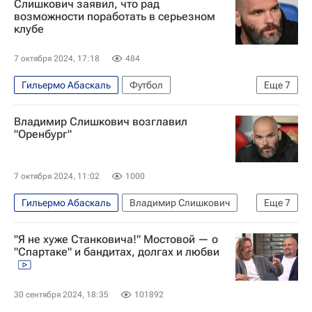
Слишкович заявил, что рад
возможности поработать в серьезном
клубе
7 октября 2024, 17:18
484
Гильермо Абаскаль
Футбол
Еще
7
Трансферы в РПЛ
Оренбург
Владимир Слишкович возглавил
Спартак Москва
Балтика
"Оренбург"
Владимир Слишкович
Россия
Спорт
7 октября 2024, 11:02
1000
Гильермо Абаскаль
Владимир Слишкович
Еще
7
Футбол
Оренбург
Спартак Москва
"Я не хуже Станковича!" Мостовой — о
Балтика
Кубок России по футболу
"Спартаке" и бандитах, долгах и любви
Трансферы
Трансферы в РПЛ
30 сентября 2024, 18:35
101892