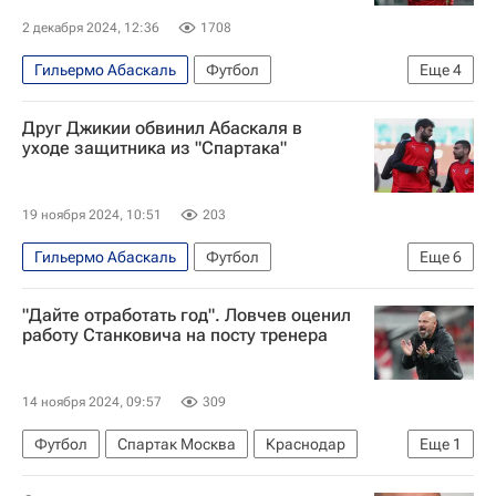
2 декабря 2024, 12:36
1708
Гильермо Абаскаль
Футбол
Еще
4
Манфред Угальде
Спартак Москва
Спорт
Друг Джикии обвинил Абаскаля в
РПЛ 2026-2027 (Чемпионат России по футболу)
уходе защитника из "Спартака"
19 ноября 2024, 10:51
203
Гильермо Абаскаль
Футбол
Еще
6
Георгий Джикия
Владимир Кузьмичёв
"Дайте отработать год". Ловчев оценил
Спартак Москва
Локомотив (Москва)
работу Станковича на посту тренера
Химки
Спорт
14 ноября 2024, 09:57
309
Футбол
Спартак Москва
Краснодар
Еще
1
Акрон (Тольятти)