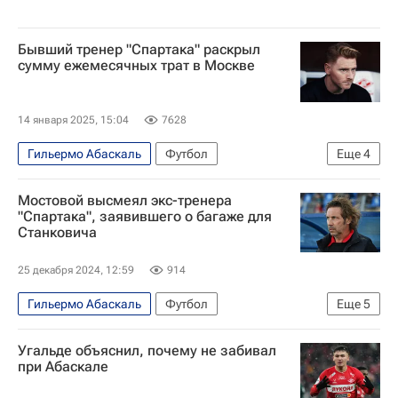
Бывший тренер "Спартака" раскрыл
сумму ежемесячных трат в Москве
14 января 2025, 15:04
7628
Гильермо Абаскаль
Футбол
Еще
4
Спартак Москва
Мостовой высмеял экс-тренера
РПЛ 2026-2027 (Чемпионат России по футболу)
"Спартака", заявившего о багаже для
Станковича
Вокруг спорта
Спорт
25 декабря 2024, 12:59
914
Гильермо Абаскаль
Футбол
Еще
5
Александр Мостовой
Дмитрий Аленичев
Угальде объяснил, почему не забивал
Спартак Москва
Шереметьево (аэропорт)
при Абаскале
РПЛ 2026-2027 (Чемпионат России по футболу)