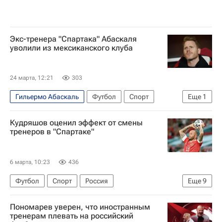
Экс-тренера "Спартака" Абаскаля
уволили из мексиканского клуба
24 марта, 12:21
303
Гильермо Абаскаль
Футбол
Спорт
Еще
1
Спартак Москва
Кудряшов оценил эффект от смены
тренеров в "Спартаке"
6 марта, 10:23
436
Футбол
Спорт
Россия
Еще
9
Фёдор Кудряшов
Карлос Карседо
Пономарев уверен, что иностранным
Руй Витория
Акрон
тренерам плевать на российский