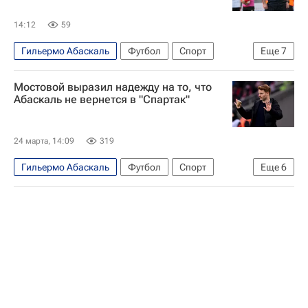
14:12
59
Гильермо Абаскаль
Футбол
Спорт
Еще
7
Россия
Босния и Герцеговина
Мостовой выразил надежду на то, что
Владимир Слишкович
Спартак Москва
Абаскаль не вернется в "Спартак"
Оренбург
Российский футбольный союз (РФС)
24 марта, 14:09
319
РПЛ 2026-2027 (Чемпионат России по футболу)
Гильермо Абаскаль
Футбол
Спорт
Еще
6
Россия
Испания
Александр Мостовой
Спартак Москва
Атлетико (Мадрид)
Гранада