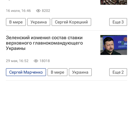
16 июля, 16:46
8202
В мире
Украина
Сергей Корецкий
Еще
3
Денис Шмыгаль
Андрей Бутенко
Зеленский изменил состав ставки
Нафтогаз Украины
верховного главнокомандующего
Украины
29 мая, 16:52
18018
Сергей Марченко
В мире
Украина
Еще
2
Владимир Зеленский
Верховная Рада Украины