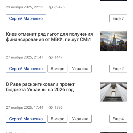
Дело Миндича
В мире
29 ноября 2025, 22:22
89475
Сергей Марченко
Еще
7
Специальная военная операция на Украине
Киев отменит ряд льгот для получения
В мире
Украина
Россия
Киев
финансирования от МВФ, пишут СМИ
Владимир Зеленский
Денис Шмыгаль
27 ноября 2025, 21:47
1447
Сергей Марченко
В мире
Украина
Еще
2
Киев
МВФ
В Раде раскритиковали проект
бюджета Украины на 2026 год
27 ноября 2025, 17:44
1896
Сергей Марченко
В мире
Украина
Еще
4
Киев
Нина Южанина
МВФ