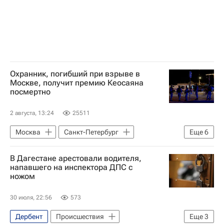
Охранник, погибший при взрыве в
Москве, получит премию Кеосаяна
посмертно
2 августа, 13:24
25511
Москва
Санкт-Петербург
Еще
6
Бугуруслан
Маргарита Симоньян
В Дагестане арестовали водителя,
Тигран Кеосаян
напавшего на инспектора ДПС с
ножом
Сергей Ярашев (Герой России)
Взрыв в ресторане в центре Москвы
30 июля, 22:56
573
Происшествия
Дербент
Происшествия
Еще
3