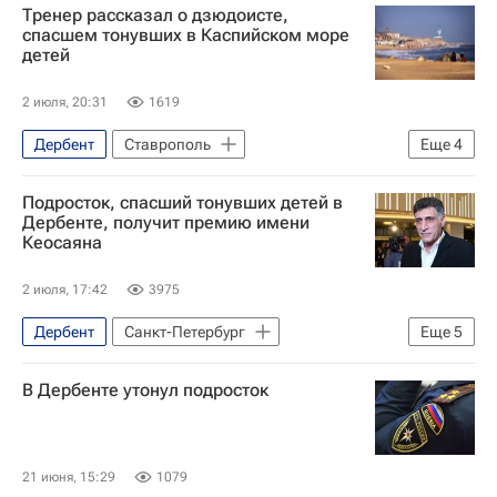
Тренер рассказал о дзюдоисте,
Северо-Кавказская железная дорога
спасшем тонувших в Каспийском море
детей
2 июля, 20:31
1619
Дербент
Ставрополь
Еще
4
Каспийское море
Маргарита Симоньян
Подросток, спасший тонувших детей в
Тигран Кеосаян
Происшествия
Дербенте, получит премию имени
Кеосаяна
2 июля, 17:42
3975
Дербент
Санкт-Петербург
Еще
5
Ставрополь
Тигран Кеосаян
В Дербенте утонул подросток
Маргарита Симоньян
Сергей Ярашев (Герой России)
Общество
21 июня, 15:29
1079