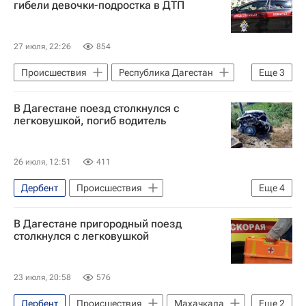
гибели девочки-подростка в ДТП
27 июля, 22:26
854
Происшествия
Республика Дагестан
Еще
3
Россия
В Дагестане поезд столкнулся с
Ханты-Мансийский автономный округ
легковушкой, погиб водитель
Следственный комитет России (СК РФ)
26 июля, 12:51
411
Дербент
Происшествия
Еще
4
Республика Дагестан
Хасавюрт
В Дагестане пригородный поезд
Северо-Кавказская железная дорога
столкнулся с легковушкой
Россия
23 июля, 20:58
576
Дербент
Происшествия
Махачкала
Еще
2