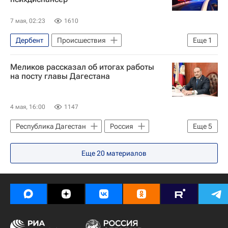
Министерство природных ресурсов и экологии РФ (Минприроды России)
7 мая, 02:23
1610
Дербент
Происшествия
Еще
1
Республика Дагестан
Меликов рассказал об итогах работы
на посту главы Дагестана
4 мая, 16:00
1147
Республика Дагестан
Россия
Еще
5
Махачкала
Сергей Меликов
Еще
20
материалов
Владимир Путин
Федор Щукин
Политика