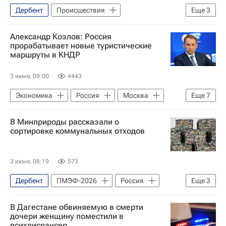
Дербент
Происшествия
Еще
3
Каспийское море
Россия
Александр Козлов: Россия
МЧС России (Министерство РФ по делам гражданской обороны, чрезвычайным ситуациям и ликвидации последствий стихийных бедствий)
прорабатывает новые туристические
маршруты в КНДР
3 июня, 09:00
4443
Экономика
Россия
Москва
Еще
7
Казахстан
В Минприроды рассказали о
Александр Козлов (глава Минприроды)
сортировке коммунальных отходов
Федеральная служба по ветеринарному и фитосанитарному надзору (Россельхознадзор)
Федеральное агентство по недропользованию (Роснедра)
3 июня, 08:19
573
Министерство финансов РФ (Минфин России)
Дербент
ПМЭФ-2026
Россия
Еще
3
Интервью
ПМЭФ-2026
Ленинградская область
В Дагестане обвиняемую в смерти
Александр Козлов (глава Минприроды)
дочери женщину поместили в
психдиспансер