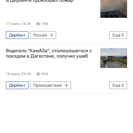
В Дербенте произошел пожар
17 июля, 14:35
768
Дербент
Россия
Еще
3
МЧС России (Министерство РФ по делам гражданской обороны, чрезвычайным ситуациям и ликвидации последствий стихийных бедствий)
Водитель "КамАЗа", столкнувшегося с
Республика Дагестан
Происшествия
поездом в Дагестане, получил ушиб
16 июля, 23:49
434
Дербент
Происшествия
Еще
3
Республика Дагестан
Бабаюртовский район
Северо-Кавказская железная дорога