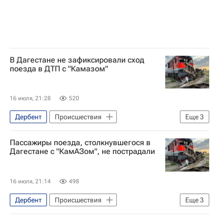
В Дагестане не зафиксировали сход
поезда в ДТП с "Камазом"
16 июля, 21:28
520
Дербент
Происшествия
Еще
3
Республика Дагестан
Москва
Пассажиры поезда, столкнувшегося в
МЧС России (Министерство РФ по делам гражданской обороны, чрезвычайным ситуациям и ликвидации последствий стихийных бедствий)
Дагестане с "КамАЗом", не пострадали
16 июля, 21:14
498
Дербент
Происшествия
Еще
3
Республика Дагестан
Россия