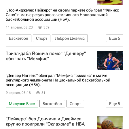
"Лос-Анджелес Лейкерс" на своем паркете обыграл "Финикс
Санз" в матче регулярного чемпионата Национальной
баскетбольной ассоциации (НБА).
11 апреля, 08:23
359
Баскетбол
Спорт
Леброн Джеймс
Еще
6
Лос-Анджелес
Крис Пол
Диллон Брукс
Трипл-дабл Йокича помог "Денверу"
Лос-Анджелес Лейкерс
Атланта Хокс
обыграть "Мемфис"
Финикс Санз
"Денвер Наггетс" обыграл "Мемфис Гриззлис" в матче
регулярного чемпионата Национальной баскетбольной
ассоциации (НБА).
9 апреля, 08:18
81
Милуоки Бакс
Баскетбол
Спорт
Еще
5
Денвер
Никола Йокич
Расселл Уэстбрук
"Лейкерс" без Дончича и Джеймса
Денвер Наггетс
Детройт Пистонс
крупно проиграли "Оклахоме" в НБА