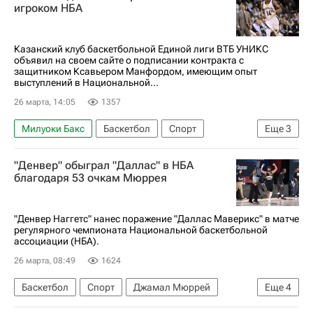
игроком НБА
Казанский клуб баскетбольной Единой лиги ВТБ УНИКС
объявил на своем сайте о подписании контракта с
защитником Ксавьером Манфордом, имеющим опыт
выступлений в Национальной...
26 марта, 14:05
1357
Милуоки Бакс
Баскетбол
Спорт
Еще
3
УНИКС
Евролига
НБА
"Денвер" обыграл "Даллас" в НБА
благодаря 53 очкам Мюррея
"Денвер Наггетс" нанес поражение "Даллас Маверикс" в матче
регулярного чемпионата Национальной баскетбольной
ассоциации (НБА).
26 марта, 08:49
1624
Баскетбол
Спорт
Джамал Мюррей
Еще
4
Никола Йокич
Купер Флэгг