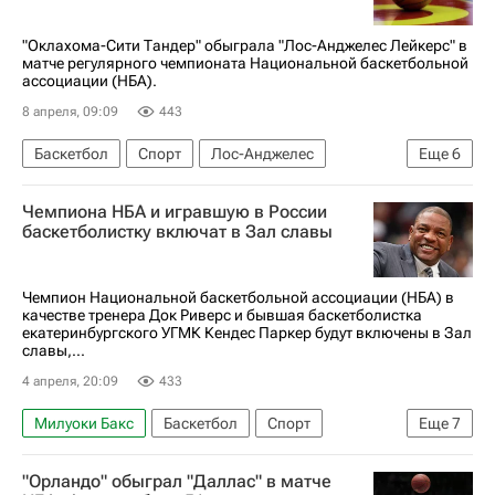
"Оклахома-Сити Тандер" обыграла "Лос-Анджелес Лейкерс" в
матче регулярного чемпионата Национальной баскетбольной
ассоциации (НБА).
8 апреля, 09:09
443
Баскетбол
Спорт
Лос-Анджелес
Еще
6
Руи Хатимура
Оклахома-Сити Тандер
Чемпиона НБА и игравшую в России
Вашингтон Уизардс
Лука Дончич
баскетболистку включат в Зал славы
Лос-Анджелес Лейкерс
Леброн Джеймс
Чемпион Национальной баскетбольной ассоциации (НБА) в
качестве тренера Док Риверс и бывшая баскетболистка
екатеринбургского УГМК Кендес Паркер будут включены в Зал
славы,...
4 апреля, 20:09
433
Милуоки Бакс
Баскетбол
Спорт
Еще
7
Россия
Амаре Стадемайр
Док Риверс
"Орландо" обыграл "Даллас" в матче
УГМК
Орландо Мэджик
НБА
Евролига