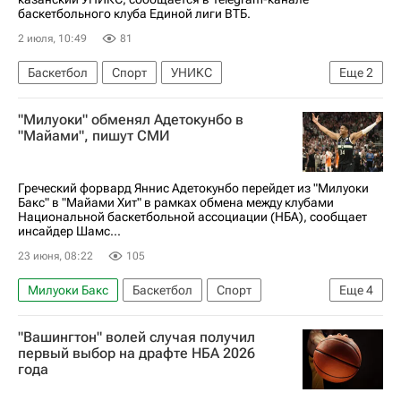
баскетбольного клуба Единой лиги ВТБ.
2 июля, 10:49
81
Баскетбол
Спорт
УНИКС
Еще
2
Единая лига ВТБ
"Милуоки" обменял Адетокунбо в
Лига чемпионов УЕФА 2026-2027
"Майами", пишут СМИ
Греческий форвард Яннис Адетокунбо перейдет из "Милуоки
Бакс" в "Майами Хит" в рамках обмена между клубами
Национальной баскетбольной ассоциации (НБА), сообщает
инсайдер Шамс...
23 июня, 08:22
105
Милуоки Бакс
Баскетбол
Спорт
Еще
4
Яннис Адетокунбо
Бобби Портис
"Вашингтон" волей случая получил
Майами Хит
НБА
первый выбор на драфте НБА 2026
года