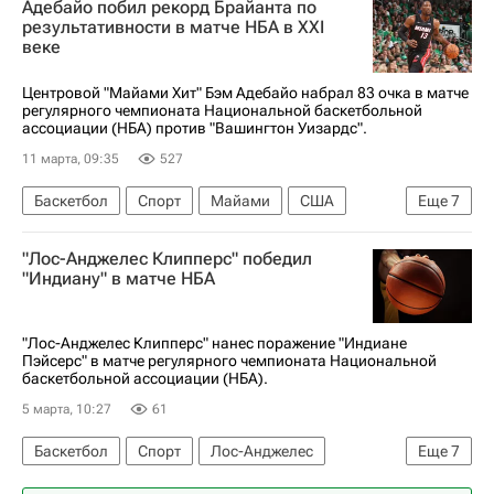
Адебайо побил рекорд Брайанта по
Леброн Джеймс
Лос-Анджелес Лейкерс
результативности в матче НБА в XXI
веке
Восток
Орландо Мэджик
Центровой "Майами Хит" Бэм Адебайо набрал 83 очка в матче
регулярного чемпионата Национальной баскетбольной
ассоциации (НБА) против "Вашингтон Уизардс".
11 марта, 09:35
527
Баскетбол
Спорт
Майами
США
Еще
7
Владислав Голдин
Бэм Адебайо
"Лос-Анджелес Клипперс" победил
Кобе Брайант
Лос-Анджелес Лейкерс
"Индиану" в матче НБА
Торонто Рэпторс
Майами Хит
НБА
"Лос-Анджелес Клипперс" нанес поражение "Индиане
Пэйсерс" в матче регулярного чемпионата Национальной
баскетбольной ассоциации (НБА).
5 марта, 10:27
61
Баскетбол
Спорт
Лос-Анджелес
Еще
7
Восток
Кавай Леонард
Паскаль Сиакам