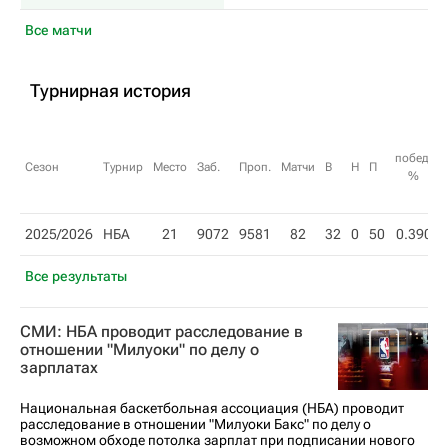
Все матчи
Турнирная история
побед,
Сезон
Турнир
Место
Заб.
Проп.
Матчи
В
Н
П
%
2025/2026
НБА
21
9072
9581
82
32
0
50
0.390
Все результаты
СМИ: НБА проводит расследование в
отношении "Милуоки" по делу о
зарплатах
Национальная баскетбольная ассоциация (НБА) проводит
расследование в отношении "Милуоки Бакс" по делу о
возможном обходе потолка зарплат при подписании нового