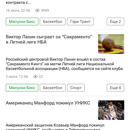
контракта с...
16 июля, 22:56
4949
Милуоки Бакс
Баскетбол
Гэри Трент
Еще
2
НБА
Спорт
Виктор Лахин сыграет за "Сакраменто"
в Летней лиге НБА
Российский центровой Виктор Лахин вошел в состав
"Сакраменто Кингз" на матчи Летней лиги Национальной
баскетбольной ассоциации (НБА), сообщается на сайте клуба.
2 июля, 12:06
52
Милуоки Бакс
Баскетбол
Спорт
Еще
4
Пуэрто-Рико
Сакраменто Кингз
Американец Манфорд покинул УНИКС
Бруклин Нетс
НБА
Американский защитник Ксавьер Манфорд покинул
казанский УНИКС, сообщается в Telegram-канале