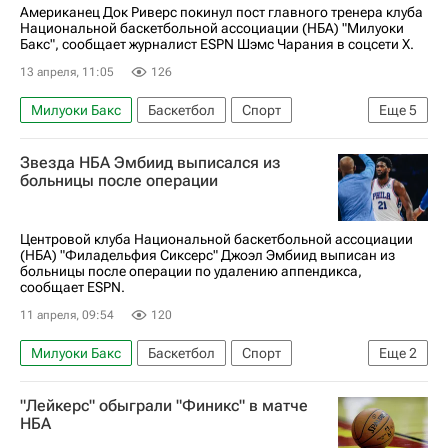
Американец Док Риверс покинул пост главного тренера клуба
Национальной баскетбольной ассоциации (НБА) "Милуоки
Бакс", сообщает журналист ESPN Шэмс Чарания в соцсети X.
13 апреля, 11:05
126
Милуоки Бакс
Баскетбол
Спорт
Еще
5
Яннис Адетокунбо
Док Риверс
Звезда НБА Эмбиид выписался из
Бостон Селтикс
Орландо Мэджик
НБА
больницы после операции
Центровой клуба Национальной баскетбольной ассоциации
(НБА) "Филадельфия Сиксерс" Джоэл Эмбиид выписан из
больницы после операции по удалению аппендикса,
сообщает ESPN.
11 апреля, 09:54
120
Милуоки Бакс
Баскетбол
Спорт
Еще
2
Джоэл Эмбиид
НБА
"Лейкерс" обыграли "Финикс" в матче
НБА