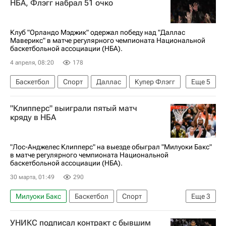
НБА, Флэгг набрал 51 очко
Клуб "Орландо Мэджик" одержал победу над "Даллас
Маверикс" в матче регулярного чемпионата Национальной
баскетбольной ассоциации (НБА).
4 апреля, 08:20
178
Баскетбол
Спорт
Даллас
Купер Флэгг
Еще
5
Уэнделл Картер
Брэндон Дженнингс
"Клипперс" выиграли пятый матч
Орландо Мэджик
кряду в НБА
Филадельфия Севенти Сиксерс
НБА
"Лос-Анджелес Клипперс" на выезде обыграл "Милуоки Бакс"
в матче регулярного чемпионата Национальной
баскетбольной ассоциации (НБА).
30 марта, 01:49
290
Милуоки Бакс
Баскетбол
Спорт
Еще
3
Гэри Трент
Лос-Анджелес Клипперс
НБА
УНИКС подписал контракт с бывшим