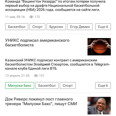
Команда "Вашингтон Уизардс" по итогам лотереи получила
первый выбор на драфте Национальной баскетбольной
ассоциации (НБА) 2026 года, сообщается на сайте лиги.
11 мая, 09:16
172
Баскетбол
Спорт
Бруклин
Егор Демин
Еще
4
Бруклин Нетс
Вашингтон Уизардс
УНИКС подписал американского
Юта Джаз
НБА
баскетболиста
Казанский УНИКС подписал контракт с американским
баскетболистом Элайджей Стюартом, сообщается в Telegram-
канале клуба Единой лиги ВТБ.
13 апреля, 21:55
131
Милуоки Бакс
Баскетбол
Спорт
Еще
6
Израиль
Италия
Польша
Док Риверс покинул пост главного
Индиана Пэйсерс
Единая лига ВТБ
тренера "Милуоки Бакс", пишут СМИ
УНИКС