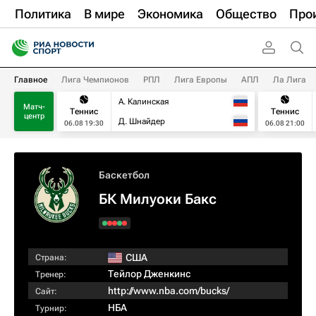
Политика
В мире
Экономика
Общество
Про
Главное
Лига Чемпионов
РПЛ
Лига Европы
АПЛ
Ла Лига
А. Калинская
Матч-
Теннис
Теннис
центр
Д. Шнайдер
06.08 19:30
06.08 21:00
Баскетбол
БК Милуоки Бакс
США
Страна:
Тейлор Дженкинс
Тренер:
http://www.nba.com/bucks/
Сайт:
НБА
Турнир: