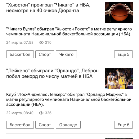
"Хьюстон" проиграл "Чикаго" в НБА,
Денвер Наггетс
Детройт Пистонс
несмотря на 40 очков Дюрэнта
"Чикаго Буллз" обыграл "Хьюстон Рокетс" в матче регулярного
чемпионата Национальной баскетбольной ассоциации (НБА).
24 марта, 07:58
310
Баскетбол
Спорт
Чикаго
Еще
5
Коллин Секстон
Чикаго Буллз
"Лейкерс" обыграли "Орландо", Леброн
Хьюстон Рокетс
Детройт Пистонс
побил рекорд по числу матчей в НБА
Кевин Дюрэнт
Клуб "Лос-Анджелес Лейкерс" обыграл "Орландо Мэджик" в
матче регулярного чемпионата Национальной баскетбольной
ассоциации (НБА).
22 марта, 08:40
326
Баскетбол
Спорт
Орландо
Еще
6
Лука Дончич
Вашингтон Уизардс