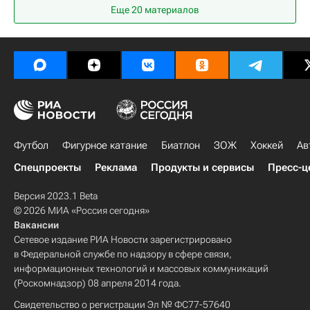
Еще 20 материалов
Лос-Анджелес Клипперс
Индиана Пэйсерс
Нью-Йорк Никс
НБА
Футбол
Фигурное катание
Биатлон
ЗОЖ
Хоккей
Ав
Спецпроекты
Реклама
Продукты и сервисы
Пресс-ц
Версия 2023.1 Beta
© 2026 МИА «Россия сегодня»
Вакансии
Сетевое издание РИА Новости зарегистрировано
в Федеральной службе по надзору в сфере связи,
информационных технологий и массовых коммуникаций
(Роскомнадзор) 08 апреля 2014 года.
Свидетельство о регистрации Эл № ФС77-57640