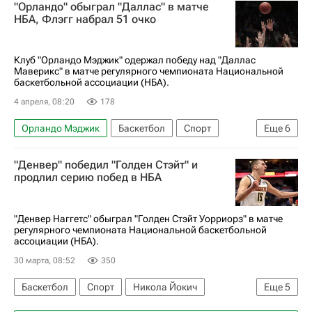
"Орландо" обыграл "Даллас" в матче
УГМК
Милуоки Бакс
НБА
Евролига
НБА, Флэгг набрал 51 очко
Клуб "Орландо Мэджик" одержал победу над "Даллас
Маверикс" в матче регулярного чемпионата Национальной
баскетбольной ассоциации (НБА).
4 апреля, 08:20
178
Орландо Мэджик
Баскетбол
Спорт
Еще
6
Даллас
Купер Флэгг
Уэнделл Картер
"Денвер" победил "Голден Стэйт" и
Брэндон Дженнингс
продлил серию побед в НБА
Филадельфия Севенти Сиксерс
НБА
"Денвер Наггетс" обыграл "Голден Стэйт Уорриорз" в матче
регулярного чемпионата Национальной баскетбольной
ассоциации (НБА).
30 марта, 08:52
350
Баскетбол
Спорт
Никола Йокич
Еще
5
Денвер Наггетс
Индиана Пэйсерс