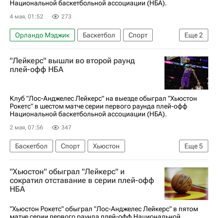
Национальной баскетбольной ассоциации (НБА).
4 мая, 01:52
273
Орландо Мэджик
Баскетбол
Спорт
Еще
2
Кейд Каннингем
Детройт Пистонс
"Лейкерс" вышли во второй раунд
плей-офф НБА
Клуб "Лос-Анджелес Лейкерс" на выезде обыграл "Хьюстон
Рокетс" в шестом матче серии первого раунда плей-офф
Национальной баскетбольной ассоциации (НБА).
2 мая, 07:56
347
Баскетбол
Спорт
Хьюстон
Еще
5
Леброн Джеймс
Хьюстон Рокетс
"Хьюстон" обыграл "Лейкерс" и
Лос-Анджелес Лейкерс
сократил отставание в серии плей-офф
НБА
Оклахома-Сити Тандер
НБА
"Хьюстон Рокетс" обыграл "Лос-Анджелес Лейкерс" в пятом
матче серии первого раунда плей-офф Национальной