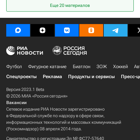
Еще 20 материалов
Голден Стэйт Уорриорз
Кристапс Порзингис
НБА
Футбол
Фигурное катание
Биатлон
ЗОЖ
Хоккей
Ав
Спецпроекты
Реклама
Продукты и сервисы
Пресс-ц
Версия 2023.1 Beta
© 2026 МИА «Россия сегодня»
Вакансии
Сетевое издание РИА Новости зарегистрировано
в Федеральной службе по надзору в сфере связи,
информационных технологий и массовых коммуникаций
(Роскомнадзор) 08 апреля 2014 года.
Свидетельство о регистрации Эл № ФС77-57640