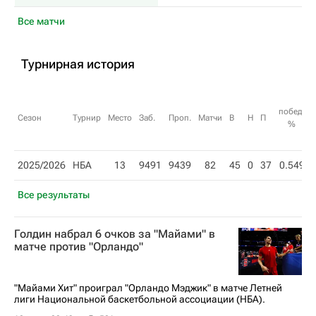
Все матчи
Турнирная история
побед,
Сезон
Турнир
Место
Заб.
Проп.
Матчи
В
Н
П
%
2025/2026
НБА
13
9491
9439
82
45
0
37
0.549
Все результаты
Голдин набрал 6 очков за "Майами" в
матче против "Орландо"
"Майами Хит" проиграл "Орландо Мэджик" в матче Летней
лиги Национальной баскетбольной ассоциации (НБА).