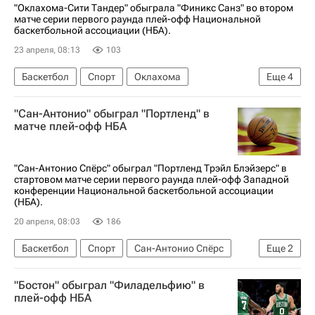
"Оклахома-Сити Тандер" обыграла "Финикс Санз" во втором
матче серии первого раунда плей-офф Национальной
баскетбольной ассоциации (НБА).
23 апреля, 08:13
103
Баскетбол
Спорт
Оклахома
Еще
4
Диллон Брукс
Оклахома-Сити Тандер
"Сан-Антонио" обыграл "Портленд" в
Финикс Санз
Детройт Пистонс
матче плей-офф НБА
"Сан-Антонио Спёрс" обыграл "Портленд Трэйл Блэйзерс" в
стартовом матче серии первого раунда плей-офф Западной
конференции Национальной баскетбольной ассоциации
(НБА).
20 апреля, 08:03
186
Баскетбол
Спорт
Сан-Антонио Спёрс
Еще
2
Портленд Трэйл Блэйзерс
НБА
"Бостон" обыграл "Филадельфию" в
плей-офф НБА