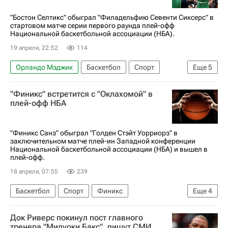
"Бостон Селтикс" обыграл "Филадельфию Севенти Сиксерс" в
стартовом матче серии первого раунда плей-офф
Национальной баскетбольной ассоциации (НБА).
19 апреля, 22:52
114
Орландо Мэджик
Баскетбол
Спорт
Еще
5
Бостон
Джейлен Браун
Джейсон Тейтум
"Финикс" встретится с "Оклахомой" в
Бостон Селтикс
плей-офф НБА
Филадельфия Севенти Сиксерс
"Финикс Санз" обыграл "Голден Стэйт Уорриорз" в
заключительном матче плей-ин Западной конференции
Национальной баскетбольной ассоциации (НБА) и вышел в
плей-офф.
18 апреля, 07:55
239
Баскетбол
Спорт
Финикс
Еще
4
Джейлен Грин
Финикс Санз
Док Риверс покинул пост главного
Голден Стэйт Уорриорз
тренера "Милуоки Бакс", пишут СМИ