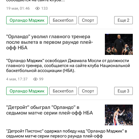
19 мая, 01:46
133
Орландо Мэджик
Баскетбол
Спорт
Еще
2
Нью-Орлеан Пеликанс
НБА
"Орландо" уволил главного тренера
после вылета в первом раунде плей-
офф НБА
"Орландо Мэджик" освободил Джамала Мосли от должности
главного тренера, сообщается на сайте клуба Национальной
баскетбольной ассоциации (НБА).
4 мая, 17:37
99
Орландо Мэджик
Баскетбол
Спорт
Еще
3
Восток
Детройт Пистонс
"Детройт" обыграл "Орландо" в
Кливленд Кавальерс
седьмом матче серии плей-офф НБА
"Детройт Пистонс" одержал победу над "Орландо Мэджик" в
седьмом матче серии первого раунда плей-офф