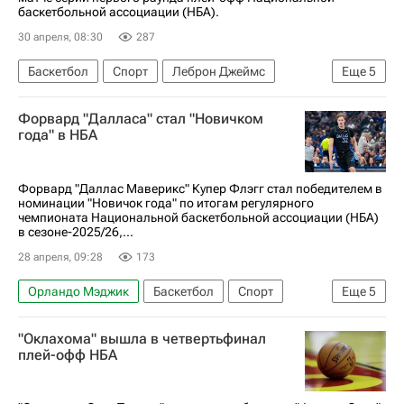
баскетбольной ассоциации (НБА).
30 апреля, 08:30
287
Баскетбол
Спорт
Леброн Джеймс
Еще
5
Деандре Эйтон
Лос-Анджелес Лейкерс
Форвард "Далласа" стал "Новичком
Хьюстон Рокетс
Детройт Пистонс
НБА
года" в НБА
Форвард "Даллас Маверикс" Купер Флэгг стал победителем в
номинации "Новичок года" по итогам регулярного
чемпионата Национальной баскетбольной ассоциации (НБА)
в сезоне-2025/26,...
28 апреля, 09:28
173
Орландо Мэджик
Баскетбол
Спорт
Еще
5
Майкл Джордан
Купер Флэгг
"Оклахома" вышла в четвертьфинал
Шарлотт Хорнетс
плей-офф НБА
Филадельфия Севенти Сиксерс
НБА