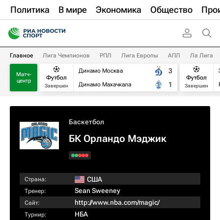
Политика
В мире
Экономика
Общество
Про
Главное
Лига Чемпионов
РПЛ
Лига Европы
АПЛ
Ла Лига
3
Динамо Москва
Матч-
Футбол
Футбол
центр
1
Динамо Махачкала
Завершен
Завершен
Баскетбол
БК Орландо Мэджик
США
Страна:
Sean Sweeney
Тренер:
http://www.nba.com/magic/
Сайт:
НБА
Турнир: