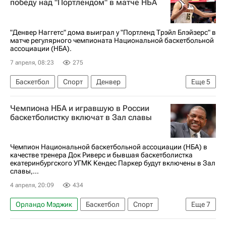
победу над "Портлендом" в матче НБА
Финикс Санз
"Денвер Наггетс" дома выиграл у "Портленд Трэйл Блэйзерс" в
матче регулярного чемпионата Национальной баскетбольной
ассоциации (НБА).
7 апреля, 08:23
275
Баскетбол
Спорт
Денвер
Еще
5
Никола Йокич
Сан-Антонио Спёрс
Чемпиона НБА и игравшую в России
Денвер Наггетс
Портленд Трэйл Блэйзерс
баскетболистку включат в Зал славы
НБА
Чемпион Национальной баскетбольной ассоциации (НБА) в
качестве тренера Док Риверс и бывшая баскетболистка
екатеринбургского УГМК Кендес Паркер будут включены в Зал
славы,...
4 апреля, 20:09
434
Орландо Мэджик
Баскетбол
Спорт
Еще
7
Россия
Амаре Стадемайр
Док Риверс