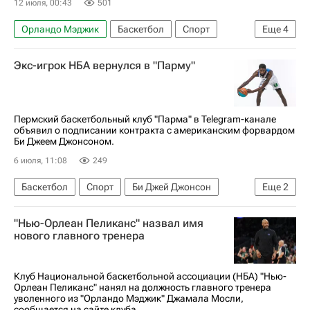
12 июля, 00:43
501
Орландо Мэджик
Баскетбол
Спорт
Еще
4
Лас-Вегас
Владислав Голдин
Экс-игрок НБА вернулся в "Парму"
Майами Хит
НБА
Пермский баскетбольный клуб "Парма" в Telegram-канале
объявил о подписании контракта с американским форвардом
Би Джеем Джонсоном.
6 июля, 11:08
249
Баскетбол
Спорт
Би Джей Джонсон
Еще
2
Атланта Хокс
Сакраменто Кингз
"Нью-Орлеан Пеликанс" назвал имя
нового главного тренера
Клуб Национальной баскетбольной ассоциации (НБА) "Нью-
Орлеан Пеликанс" нанял на должность главного тренера
уволенного из "Орландо Мэджик" Джамала Мосли,
сообщается на сайте клуба...