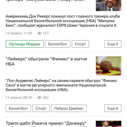
Оклахома-Сити Тандер
Американец Док Риверс покинул пост главного тренера клуба
Национальной баскетбольной ассоциации (НБА) "Милуоки
Бакс", сообщает журналист ESPN Шэмс Чарания в соцсети X.
13 апреля, 11:05
127
Орландо Мэджик
Баскетбол
Спорт
Еще
5
Яннис Адетокунбо
Док Риверс
"Лейкерс" обыграли "Финикс" в матче
Бостон Селтикс
НБА
Милуоки Бакс
НБА
"Лос-Анджелес Лейкерс" на своем паркете обыграл "Финикс
Санз" в матче регулярного чемпионата Национальной
баскетбольной ассоциации (НБА).
11 апреля, 08:23
362
Баскетбол
Спорт
Леброн Джеймс
Еще
6
Лос-Анджелес
Крис Пол
Диллон Брукс
Трипл-дабл Йокича принес "Денверу"
Лос-Анджелес Лейкерс
Атланта Хокс