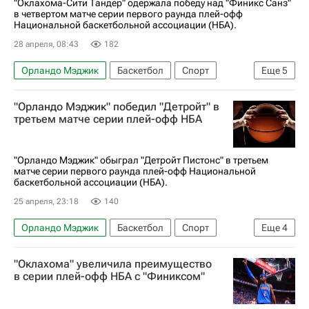
"Оклахома-Сити Тандер" одержала победу над "Финикс Санз"
в четвертом матче серии первого раунда плей-офф
Национальной баскетбольной ассоциации (НБА).
28 апреля, 08:43
182
Орландо Мэджик
Баскетбол
Спорт
Еще
5
Финикс
Девин Букер
"Орландо Мэджик" победил "Детройт" в
Оклахома-Сити Тандер
Финикс Санз
НБА
третьем матче серии плей-офф НБА
"Орландо Мэджик" обыграл "Детройт Пистонс" в третьем
матче серии первого раунда плей-офф Национальной
баскетбольной ассоциации (НБА).
25 апреля, 23:18
140
Орландо Мэджик
Баскетбол
Спорт
Еще
4
Орландо
Кейд Каннингем
"Оклахома" увеличила преимущество
Уэнделл Картер
Детройт Пистонс
в серии плей-офф НБА с "Финиксом"