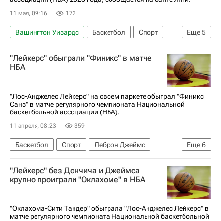
11 мая, 09:16
172
Вашингтон Уизардс
Баскетбол
Спорт
Еще
5
Бруклин
Егор Демин
Бруклин Нетс
"Лейкерс" обыграли "Финикс" в матче
Юта Джаз
НБА
НБА
"Лос-Анджелес Лейкерс" на своем паркете обыграл "Финикс
Санз" в матче регулярного чемпионата Национальной
баскетбольной ассоциации (НБА).
11 апреля, 08:23
359
Баскетбол
Спорт
Леброн Джеймс
Еще
6
Лос-Анджелес
Крис Пол
Диллон Брукс
"Лейкерс" без Дончича и Джеймса
Лос-Анджелес Лейкерс
Атланта Хокс
крупно проиграли "Оклахоме" в НБА
Финикс Санз
"Оклахома-Сити Тандер" обыграла "Лос-Анджелес Лейкерс" в
матче регулярного чемпионата Национальной баскетбольной