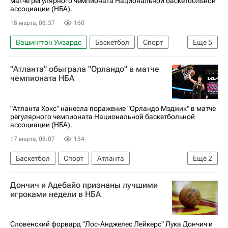
матче регулярного чемпионата Национальной баскетбольной
ассоциации (НБА).
18 марта, 08:37
160
Вашингтон Уизардс
Баскетбол
Спорт
Еще
5
Орландо
Восток
Оклахома-Сити Тандер
"Атланта" обыграла "Орландо" в матче
Орландо Мэджик
НБА
чемпионата НБА
"Атланта Хокс" нанесла поражение "Орландо Мэджик" в матче
регулярного чемпионата Национальной баскетбольной
ассоциации (НБА).
17 марта, 08:07
134
Баскетбол
Спорт
Атланта
Еще
2
Атланта Хокс
Орландо Мэджик
Дончич и Адебайо признаны лучшими
игроками недели в НБА
Словенский форвард "Лос-Анджелес Лейкерс" Лука Дончич и