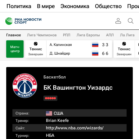
Политика
В мире
Экономика
Общество
Про
Главное
Лига Чемпионов
РПЛ
Лига Европы
АПЛ
Ла Лига
3
3
А. Калинская
Матч-
Теннис
Теннис
центр
6
6
Д. Шнайдер
Завершен
Завершен
Баскетбол
БК Вашингтон Уизардс
США
Страна:
Brian Keefe
Тренер:
http://www.nba.com/wizards/
Сайт:
НБА
Турнир: