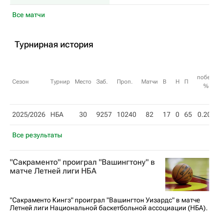
Все матчи
Турнирная история
побед,
Сезон
Турнир
Место
Заб.
Проп.
Матчи
В
Н
П
%
2025/2026
НБА
30
9257
10240
82
17
0
65
0.207
Все результаты
"Сакраменто" проиграл "Вашингтону" в
матче Летней лиги НБА
"Сакраменто Кингз" проиграл "Вашингтон Уизардс" в матче
Летней лиги Национальной баскетбольной ассоциации (НБА).