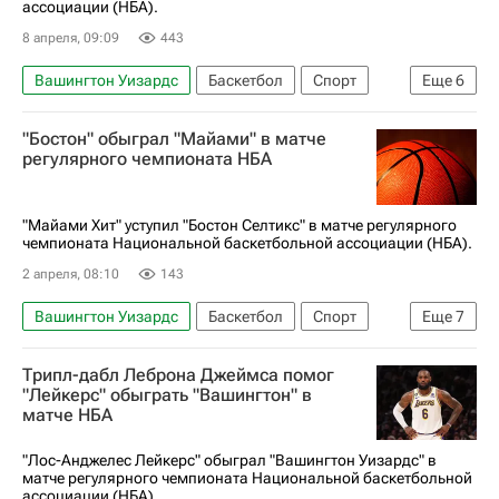
ассоциации (НБА).
8 апреля, 09:09
443
Вашингтон Уизардс
Баскетбол
Спорт
Еще
6
Лос-Анджелес
Руи Хатимура
"Бостон" обыграл "Майами" в матче
Оклахома-Сити Тандер
Лука Дончич
регулярного чемпионата НБА
Лос-Анджелес Лейкерс
Леброн Джеймс
"Майами Хит" уступил "Бостон Селтикс" в матче регулярного
чемпионата Национальной баскетбольной ассоциации (НБА).
2 апреля, 08:10
143
Вашингтон Уизардс
Баскетбол
Спорт
Еще
7
Владислав Голдин
Джейлен Браун
Трипл-дабл Леброна Джеймса помог
Джейсон Тейтум
Бэм Адебайо
"Лейкерс" обыграть "Вашингтон" в
матче НБА
Бостон Селтикс
Майами Хит
НБА
"Лос-Анджелес Лейкерс" обыграл "Вашингтон Уизардс" в
матче регулярного чемпионата Национальной баскетбольной
ассоциации (НБА).