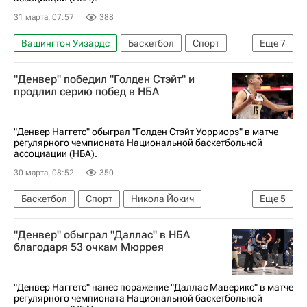
31 марта, 07:57
388
Вашингтон Уизардс
Баскетбол
Спорт
Еще
7
Лос-Анджелес
Восток
Леброн Джеймс
"Денвер" победил "Голден Стэйт" и
Лука Дончич
Лос-Анджелес Лейкерс
продлил серию побед в НБА
Майами Хит
НБА
"Денвер Наггетс" обыграл "Голден Стэйт Уорриорз" в матче
регулярного чемпионата Национальной баскетбольной
ассоциации (НБА).
30 марта, 08:52
350
Баскетбол
Спорт
Никола Йокич
Еще
5
Денвер Наггетс
Индиана Пэйсерс
"Денвер" обыграл "Даллас" в НБА
Голден Стэйт Уорриорз
Кристапс Порзингис
благодаря 53 очкам Мюррея
НБА
"Денвер Наггетс" нанес поражение "Даллас Маверикс" в матче
регулярного чемпионата Национальной баскетбольной