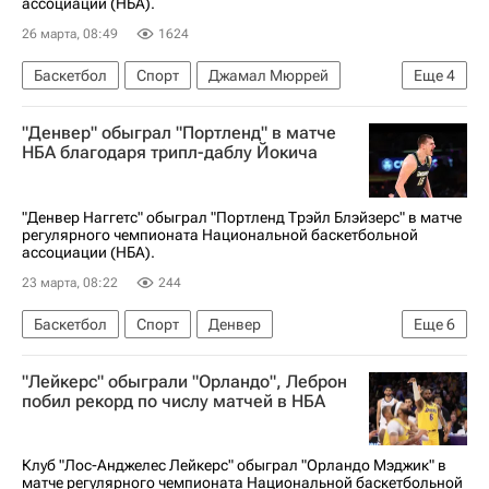
ассоциации (НБА).
26 марта, 08:49
1624
Баскетбол
Спорт
Джамал Мюррей
Еще
4
Никола Йокич
Купер Флэгг
"Денвер" обыграл "Портленд" в матче
Денвер Наггетс
Детройт Пистонс
НБА благодаря трипл-даблу Йокича
"Денвер Наггетс" обыграл "Портленд Трэйл Блэйзерс" в матче
регулярного чемпионата Национальной баскетбольной
ассоциации (НБА).
23 марта, 08:22
244
Баскетбол
Спорт
Денвер
Еще
6
Джамал Мюррей
Никола Йокич
"Лейкерс" обыграли "Орландо", Леброн
Егор Демин
Денвер Наггетс
побил рекорд по числу матчей в НБА
Портленд Трэйл Блэйзерс
Бруклин Нетс
Клуб "Лос-Анджелес Лейкерс" обыграл "Орландо Мэджик" в
матче регулярного чемпионата Национальной баскетбольной