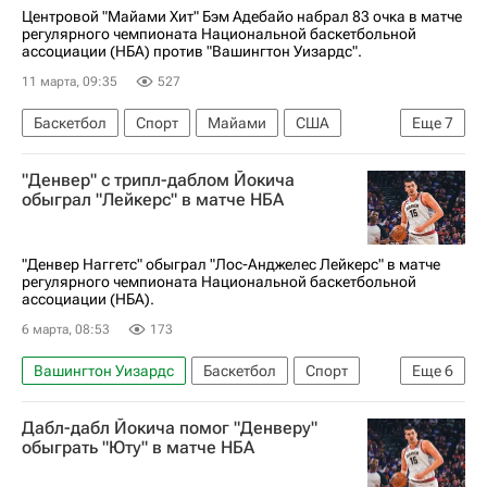
Центровой "Майами Хит" Бэм Адебайо набрал 83 очка в матче
регулярного чемпионата Национальной баскетбольной
ассоциации (НБА) против "Вашингтон Уизардс".
11 марта, 09:35
527
Баскетбол
Спорт
Майами
США
Еще
7
Владислав Голдин
Бэм Адебайо
"Денвер" с трипл-даблом Йокича
Кобе Брайант
Лос-Анджелес Лейкерс
обыграл "Лейкерс" в матче НБА
Торонто Рэпторс
Майами Хит
НБА
"Денвер Наггетс" обыграл "Лос-Анджелес Лейкерс" в матче
регулярного чемпионата Национальной баскетбольной
ассоциации (НБА).
6 марта, 08:53
173
Вашингтон Уизардс
Баскетбол
Спорт
Еще
6
Никола Йокич
Лука Дончич
Дабл-дабл Йокича помог "Денверу"
Леброн Джеймс
Денвер Наггетс
обыграть "Юту" в матче НБА
Лос-Анджелес Лейкерс
НБА