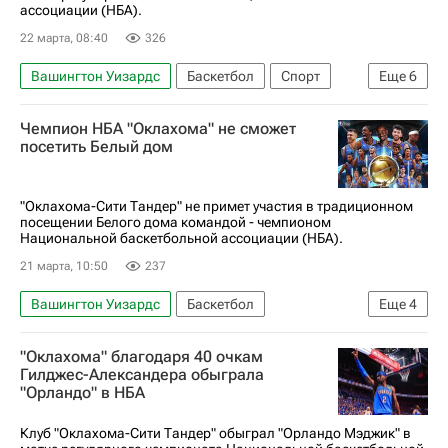
ассоциации (НБА).
22 марта, 08:40
326
Вашингтон Уизардс
Баскетбол
Спорт
Еще
6
Орландо
Лука Дончич
Леброн Джеймс
Чемпион НБА "Оклахома" не сможет
Лос-Анджелес Лейкерс
Восток
посетить Белый дом
Орландо Мэджик
"Оклахома-Сити Тандер" не примет участия в традиционном
посещении Белого дома командой - чемпионом
Национальной баскетбольной ассоциации (НБА).
21 марта, 10:50
237
Вашингтон Уизардс
Баскетбол
Еще
4
Дональд Трамп
Оклахома-Сити Тандер
"Оклахома" благодаря 40 очкам
Голден Стэйт Уорриорз
НБА
Гилджес-Александера обыграла
"Орландо" в НБА
Клуб "Оклахома-Сити Тандер" обыграл "Орландо Мэджик" в