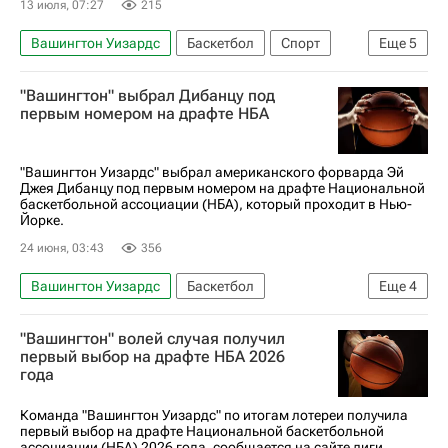
13 июля, 07:27
215
Вашингтон Уизардс
Баскетбол
Спорт
Еще
5
Лас-Вегас
Пуэрто-Рико
"Вашингтон" выбрал Дибанцу под
Сакраменто Кингз
Оклахома-Сити Тандер
первым номером на драфте НБА
НБА
"Вашингтон Уизардс" выбрал американского форварда Эй
Джея Дибанцу под первым номером на драфте Национальной
баскетбольной ассоциации (НБА), который проходит в Нью-
Йорке.
24 июня, 03:43
356
Вашингтон Уизардс
Баскетбол
Еще
4
Нью-Йорк (город)
Юта Джаз
"Вашингтон" волей случая получил
Университет Бригама Янга
НБА
первый выбор на драфте НБА 2026
года
Команда "Вашингтон Уизардс" по итогам лотереи получила
первый выбор на драфте Национальной баскетбольной
ассоциации (НБА) 2026 года, сообщается на сайте лиги.