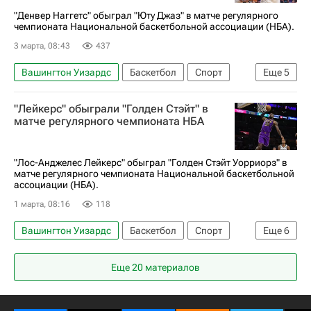
"Денвер Наггетс" обыграл "Юту Джаз" в матче регулярного
чемпионата Национальной баскетбольной ассоциации (НБА).
3 марта, 08:43
437
Вашингтон Уизардс
Баскетбол
Спорт
Еще
5
Солт-Лейк-Сити
Никола Йокич
"Лейкерс" обыграли "Голден Стэйт" в
Денвер Наггетс
Юта Джаз
НБА
матче регулярного чемпионата НБА
"Лос-Анджелес Лейкерс" обыграл "Голден Стэйт Уорриорз" в
матче регулярного чемпионата Национальной баскетбольной
ассоциации (НБА).
1 марта, 08:16
118
Вашингтон Уизардс
Баскетбол
Спорт
Еще
6
Сан-Франциско
Анонсы и трансляции матчей
Еще 20 материалов
Лука Дончич
Леброн Джеймс
Лос-Анджелес Лейкерс