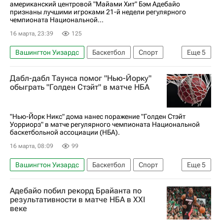
американский центровой "Майами Хит" Бэм Адебайо
признаны лучшими игроками 21-й недели регулярного
чемпионата Национальной...
16 марта, 23:39
125
Вашингтон Уизардс
Баскетбол
Спорт
Еще
5
Бэм Адебайо
Лука Дончич
Кобе Брайант
Дабл-дабл Таунса помог "Нью-Йорку"
Майами Хит
Лос-Анджелес Лейкерс
обыграть "Голден Стэйт" в матче НБА
"Нью-Йорк Никс" дома нанес поражение "Голден Стэйт
Уорриорз" в матче регулярного чемпионата Национальной
баскетбольной ассоциации (НБА).
16 марта, 08:09
99
Вашингтон Уизардс
Баскетбол
Спорт
Еще
5
Восток
Джейлен Брансон
Адебайо побил рекорд Брайанта по
Карл-Энтони Таунс
Нью-Йорк Никс
результативности в матче НБА в XXI
веке
Голден Стэйт Уорриорз