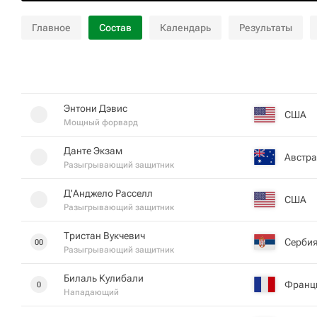
Главное
Состав
Календарь
Результаты
Энтони Дэвис
США
Мощный форвард
Данте Экзам
Австр
Разыгрывающий защитник
Д'Анджело Расселл
США
Разыгрывающий защитник
Тристан Вукчевич
Серби
00
Разыгрывающий защитник
Билаль Кулибали
Франц
0
Нападающий