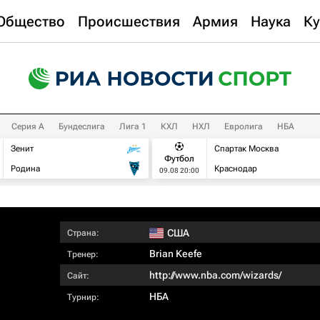
Общество
Происшествия
Армия
Наука
Ку
Серия А
Бундеслига
Лига 1
КХЛ
НХЛ
Евролига
НБА
Зенит
Спартак Москва
Футбол
Родина
Краснодар
09.08 20:00
США
Страна:
Brian Keefe
Тренер:
http://www.nba.com/wizards/
Сайт:
НБА
Турнир: