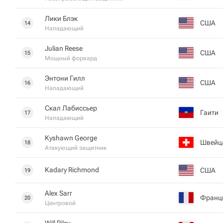
Лики Блэк
США
14
Нападающий
Julian Reese
США
15
Мощный форвард
Энтони Гилл
США
16
Нападающий
Скал Лабиссьер
Гаити
17
Нападающий
Kyshawn George
Швейц
18
Атакующий защитник
Kadary Richmond
США
19
Alex Sarr
Франц
20
Центровой