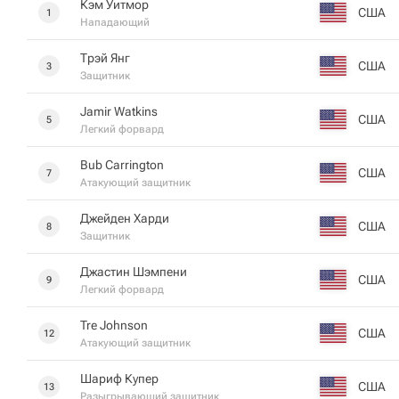
Кэм Уитмор
США
1
Нападающий
Трэй Янг
США
3
Защитник
Jamir Watkins
США
5
Легкий форвард
Bub Carrington
США
7
Атакующий защитник
Джейден Харди
США
8
Защитник
Джастин Шэмпени
США
9
Легкий форвард
Tre Johnson
США
12
Атакующий защитник
Шариф Купер
США
13
Разыгрывающий защитник