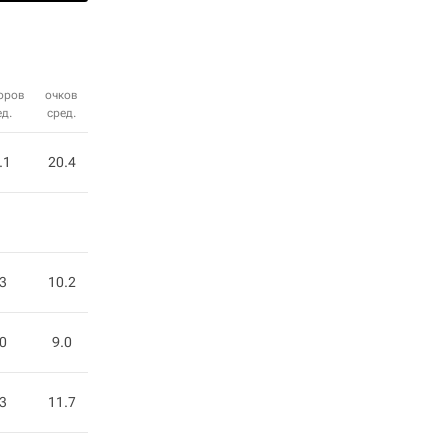
оров
очков
д.
сред.
.1
20.4
.3
10.2
.0
9.0
.3
11.7