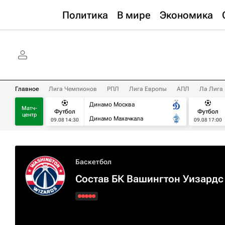
Политика
В мире
Экономика
Главное
Лига Чемпионов
РПЛ
Лига Европы
АПЛ
Ла Лига
Динамо Москва
Матч-
Футбол
Футбол
центр
Динамо Махачкала
09.08 14:30
09.08 17:00
Баскетбол
Состав БК Вашингтон Уизардс