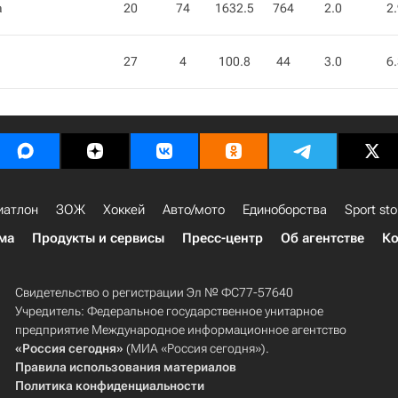
а
20
74
1632.5
764
2.0
2
27
4
100.8
44
3.0
6
иатлон
ЗОЖ
Хоккей
Авто/мото
Единоборства
Sport sto
ма
Продукты и сервисы
Пресс-центр
Об агентстве
Ко
Свидетельство о регистрации Эл № ФС77-57640
Учредитель: Федеральное государственное унитарное
предприятие Международное информационное агентство
«Россия сегодня»
(МИА «Россия сегодня»).
Правила использования материалов
Политика конфиденциальности