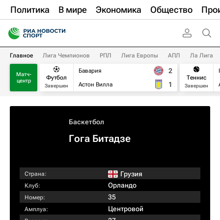
Политика
В мире
Экономика
Общество
Про
Главное
Лига Чемпионов
РПЛ
Лига Европы
АПЛ
Ла Лига
2
Бавария
Матч-
Футбол
Теннис
центр
1
Астон Вилла
Завершен
Завершен
Баскетбол
Гога Битадзе
Грузия
Страна:
Орландо
Клуб:
35
Номер:
Центровой
Амплуа: