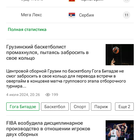
Мега Лекс
Сербия
11
Полная статистика
Грузинский баскетболист
промахнулся, пытаясь забросить в
свое кольцо
Центровой сборной Грузии по баскетболу Гога Битадзе не
смог забросить в свое кольцо для перевода встречи в
овертайм в концовке матча группового этапа отборочного
турнира...
4 июля 2024, 20:26
199
Гога Битадзе
Баскетбол
Спорт
Париж
Еще
2
Грузия
Филиппины
FIBA возбудила дисциплинарное
производство в отношении игроков
двух сборных