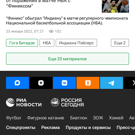
от поражения в матче НБА с
"Финиксом"
"Финикс" обыграл "Индиану" в матче регулярного чемпионата
Национальной баскетбольной ассоциации (НБА).
23 января 2022, 07:27
152
Гога Битадзе
НБА
Индиана Пэйсерс
Еще
2
Финикс Санз
Майлз Бриджес
Еще 20 материалов
Футбол
Фигурное катание
Биатлон
ЗОЖ
Хоккей
Ав
Спецпроекты
Реклама
Продукты и сервисы
Пресс-ц