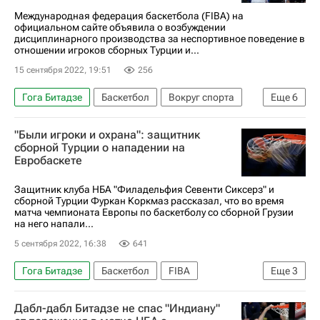
Международная федерация баскетбола (FIBA) на
официальном сайте объявила о возбуждении
дисциплинарного производства за неспортивное поведение в
отношении игроков сборных Турции и...
15 сентября 2022, 19:51
256
Гога Битадзе
Баскетбол
Вокруг спорта
Еще
6
FIBA
Фуркан Коркмаз
Торнике Шенгелия
"Были игроки и охрана": защитник
Чемпионат Европы по баскетболу (Евробаскет)
сборной Турции о нападении на
Евробаскете
Турция
Грузия
Защитник клуба НБА "Филадельфия Севенти Сиксерз" и
сборной Турции Фуркан Коркмаз рассказал, что во время
матча чемпионата Европы по баскетболу со сборной Грузии
на него напали...
5 сентября 2022, 16:38
641
Гога Битадзе
Баскетбол
FIBA
Еще
3
Чемпионат Европы по баскетболу (Евробаскет)
Дабл-дабл Битадзе не спас "Индиану"
Фуркан Коркмаз
Торнике Шенгелия