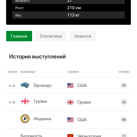
27
Возраст:
210 см
Рост:
113 кг
Вес:
Главное
Статистика
Новости
История выступлений
сезон
команда
страна
номер
Орландо
США
н.в.
35
Грузия
н.в.
Грузия
35
Индиана
США
88
Будучность
Черногория
11