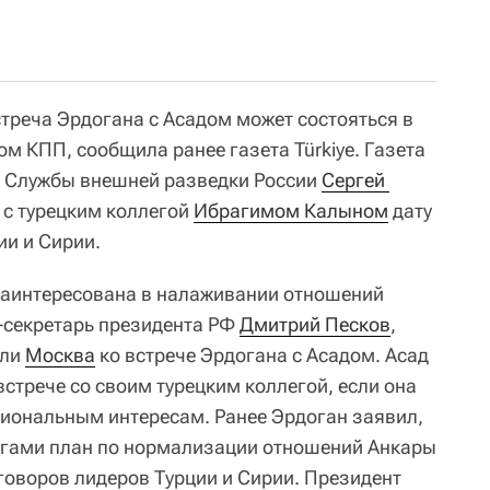
стреча Эрдогана с Асадом может состояться в
ом КПП, сообщила ранее газета Türkiye. Газета
ь Службы внешней разведки России
Сергей 
 с турецким коллегой
Ибрагимом Калыном
дату
ии и Сирии.
, заинтересована в налаживании отношений
с-секретарь президента РФ
Дмитрий Песков
,
 ли
Москва
ко встрече Эрдогана с Асадом. Асад
 встрече со своим турецким коллегой, если она
циональным интересам. Ранее Эрдоган заявил,
егами план по нормализации отношений Анкары
говоров лидеров Турции и Сирии. Президент