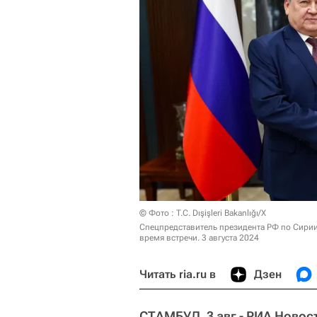
© Фото : T.C. Dışişleri Bakanlığı/X
Спецпредставитель президента РФ по Сири
время встречи. 3 августа 2024
Читать ria.ru в
Дзен
СТАМБУЛ, 3 авг - РИА Новос