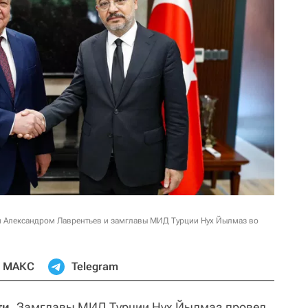
и Александром Лаврентьев и замглавы МИД Турции Нух Йылмаз во
МАКС
Telegram
ти.
Замглавы МИД Турции Нух Йылмаз провел