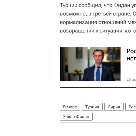
Турции сообщил, что Фидан у
возможно, в третьей стране. 
нормализация отношений меж
возвращении к ситуации, кото
Ро
ис
25 ию
В мире
Турция
Сирия
Рос
Хакан Фидан