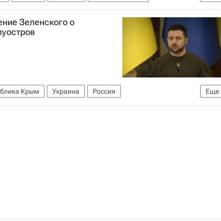
ение Зеленского о
луостров
ублика Крым
Украина
Россия
Еще
р Путин
ООН