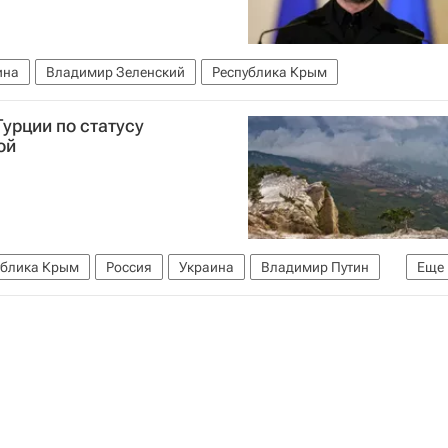
ина
Владимир Зеленский
Республика Крым
урции по статусу
ой
ублика Крым
Россия
Украина
Владимир Путин
Еще