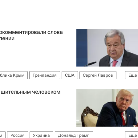
окомментировали слова
лении
ублика Крым
Гренландия
США
Сергей Лавров
Еще
рный план США по Украине
решительным человеком
м
Россия
Украина
Дональд Трамп
Еще