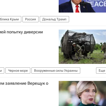
ублика Крым
Россия
Дональд Трамп
ией попытку диверсии
м
Черное море
Вооруженные силы Украины
Еще
бороны РФ)
ем заявление Верещук о