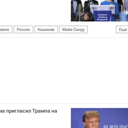
авия
Россия
Кишинев
Майя Санду
Еще
дова
Московский комсомолец
а пригласил Трампа на