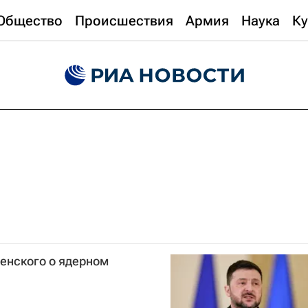
Общество
Происшествия
Армия
Наука
Ку
енского о ядерном