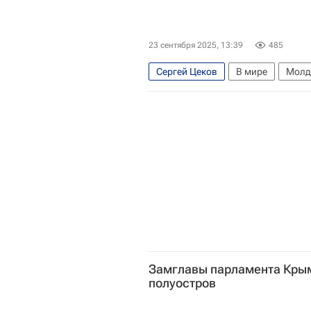
23 сентября 2025, 13:39
485
Сергей Цеков
В мире
Молд
Мария Захарова
Sputnik Мол
Замглавы парламента Крым
полуостров