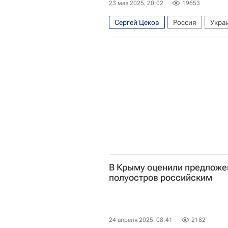
23 мая 2025, 20:02
19653
Сергей Цеков
Россия
Укра
Верховная Рада Украины
В ми
В Крыму оценили предложе
полуостров российским
24 апреля 2025, 08:41
2182