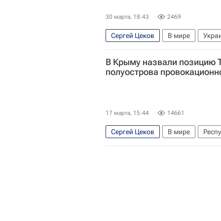
30 марта, 18:43
2469
Сергей Цеков
В мире
Укра
В Крыму назвали позицию Т
полуострова провокационн
17 марта, 15:44
14661
Сергей Цеков
В мире
Респ
ООН