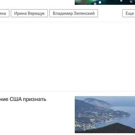
ина
Ирина Верещук
Владимир Зеленский
Еще
ре
ние США признать