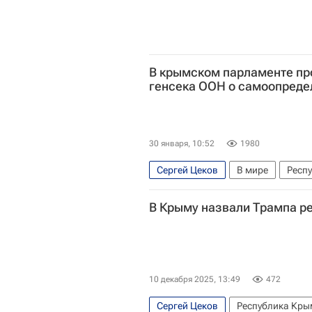
В крымском парламенте пр
генсека ООН о самоопреде
30 января, 10:52
1980
Сергей Цеков
В мире
Респ
Стефан Дюжаррик
ООН
Ми
В Крыму назвали Трампа 
10 декабря 2025, 13:49
472
Сергей Цеков
Республика Кры