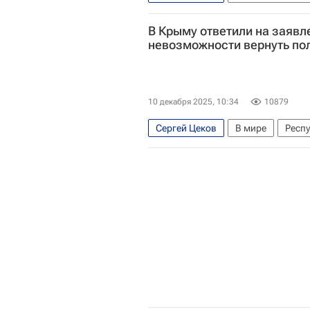
Владимир Путин
ООН
В Крыму ответили на заявл
невозможности вернуть по
10 декабря 2025, 10:34
10879
Сергей Цеков
В мире
Респ
Владимир Зеленский
Владими