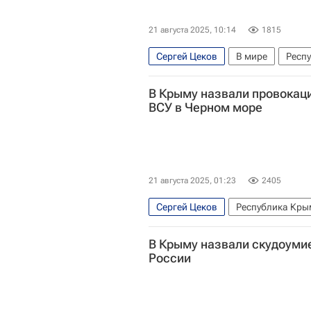
21 августа 2025, 10:14
1815
Сергей Цеков
В мире
Респ
В Крыму назвали провокац
ВСУ в Черном море
21 августа 2025, 01:23
2405
Сергей Цеков
Республика Кры
Министерство обороны РФ (Мино
В Крыму назвали скудоуми
России