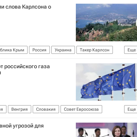
и слова Карлсона о
ублика Крым
Россия
Украина
Такер Карлсон
Еще
ООН
от российского газа
м
ия
Венгрия
Словакия
Совет Евросоюза
Еще
вной угрозой для