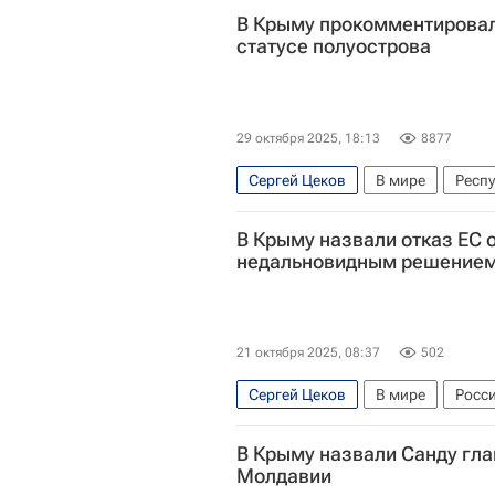
В Крыму прокомментировал
статусе полуострова
29 октября 2025, 18:13
8877
Сергей Цеков
В мире
Респ
Владимир Путин
YouTube
В Крыму назвали отказ ЕС 
недальновидным решение
21 октября 2025, 08:37
502
Сергей Цеков
В мире
Росс
Еврокомиссия
В Крыму назвали Санду гла
Молдавии