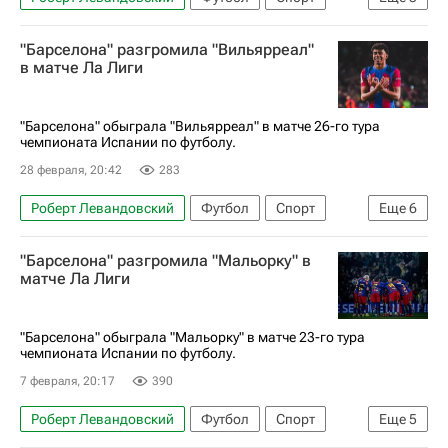
Барселона
Атлетико (Мадрид)
"Барселона" разгромила "Вильярреал"
Вильярреал
в матче Ла Лиги
"Барселона" обыграла "Вильярреал" в матче 26-го тура
чемпионата Испании по футболу.
28 февраля, 20:42
283
Роберт Левандовский
Футбол
Спорт
Еще
6
Чемпионат Испании по футболу
Ламин Ямаль
"Барселона" разгромила "Мальорку" в
Райо Вальекано
Вильярреал
Барселона
матче Ла Лиги
Пап Гейе
"Барселона" обыграла "Мальорку" в матче 23-го тура
чемпионата Испании по футболу.
7 февраля, 20:17
390
Роберт Левандовский
Футбол
Спорт
Еще
5