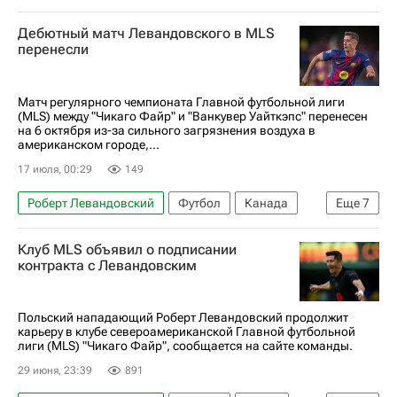
Манчестер Юнайтед
Манчестер Сити
Сан-Хосе (город)
Франция
Дебютный матч Левандовского в MLS
Тоттенхэм Хотспур
Эндрю Робертсон
Антуан Гризманн
Брайан Охеда
перенесли
Марк Кукурелья
Бернарду Силва
Орландо Сити
Сан-Хосе Эртквейкс
Дензел Думфрис
Ибраима Конате
Атлетико (Мадрид)
Major League Soccer 2025
Матч регулярного чемпионата Главной футбольной лиги
Авторы РИА Новости Спорт
(MLS) между "Чикаго Файр" и "Ванкувер Уайткэпс" перенесен
Суперкубок Испании
на 6 октября из-за сильного загрязнения воздуха в
Материалы РИА Спорт
Трансферы
американском городе,...
17 июля, 00:29
Трансферы в Бундеслиге
149
Трансферы в АПЛ
Трансферы в Ла Лиге (Примере)
Роберт Левандовский
Футбол
Канада
Еще
7
Трансферы в Серии А
Чикаго
Чикаго Файр
Клуб MLS объявил о подписании
Major League Soccer 2025
Ванкувер Уайткэпс
контракта с Левандовским
Барселона
Томас Мюллер
Спорт
Польский нападающий Роберт Левандовский продолжит
карьеру в клубе североамериканской Главной футбольной
лиги (MLS) "Чикаго Файр", сообщается на сайте команды.
29 июня, 23:39
891