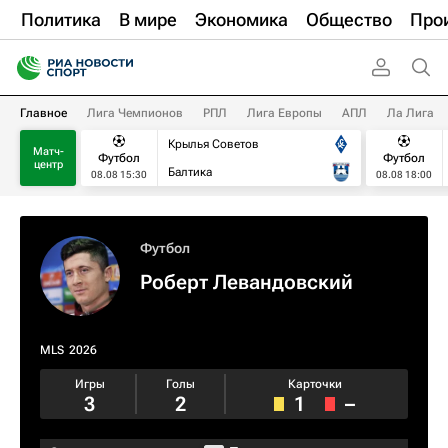
Политика
В мире
Экономика
Общество
Про
Главное
Лига Чемпионов
РПЛ
Лига Европы
АПЛ
Ла Лига
Крылья Советов
Матч-
Футбол
Футбол
центр
Балтика
08.08 15:30
08.08 18:00
Футбол
Роберт Левандовский
MLS
2026
Игры
Голы
Карточки
3
2
1
–