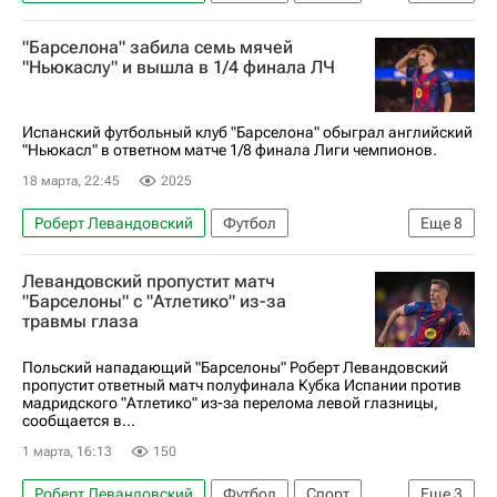
Чемпионат Испании по футболу
"Барселона" забила семь мячей
Рауль Гарсия (2000)
Ферран Торрес
"Ньюкаслу" и вышла в 1/4 финала ЛЧ
Барселона
Осасуна
Реал Мадрид
Испанский футбольный клуб "Барселона" обыграл английский
"Ньюкасл" в ответном матче 1/8 финала Лиги чемпионов.
18 марта, 22:45
2025
Роберт Левандовский
Футбол
Еще
8
Ламин Ямаль
Рафинья (1987)
Барселона
Левандовский пропустит матч
Атлетико (Мадрид)
Тоттенхэм Хотспур
"Барселоны" с "Атлетико" из-за
травмы глаза
Лига чемпионов УЕФА 2026-2027
Ньюкасл Юнайтед
Спорт
Польский нападающий "Барселоны" Роберт Левандовский
пропустит ответный матч полуфинала Кубка Испании против
мадридского "Атлетико" из-за перелома левой глазницы,
сообщается в...
1 марта, 16:13
150
Роберт Левандовский
Футбол
Спорт
Еще
3