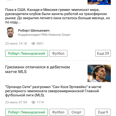
Пока в США, Канаде и Мексике гремел чемпионат мира,
руководители клубов были заняты работой на трансферном
рынке. До закрытия летнего окна осталось больше месяца, но
по ходу...
Роберт Шилькович
Корреспондент РИА Новости Спорт
23 июля, 14:18
3651
Роберт Левандовский
Футбол
Еще
29
Эллиот Андерсон
Сандро Тонали
Гризманн отличился в дебютном
Гонсалу Рамуш
Челси
Астон Вилла
матче MLS
Реал Мадрид
АПЛ 2026-2027 (Чемпионат Англии по футболу)
"Орландо Сити" разгромил "Сан-Хосе Эртквейкс" в матче
регулярного чемпионата североамериканской Главной
Чемпионат Испании по футболу
Барселона
футбольной лиги (MLS).
Бавария
Бундеслига
Мохамед Салах
23 июля, 07:59
1174
Антуан Гризманн
Юри Тилеманс
Роберт Левандовский
Футбол
Спорт
Еще
9