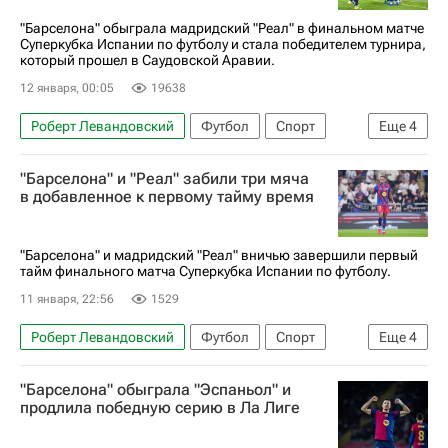
Суперкубок Испании
Тибо Куртуа
"Барселона" обыграла мадридский "Реал" в финальном матче
Суперкубка Испании по футболу и стала победителем турнира,
Хаби Алонсо
Килиан Мбаппе
который прошел в Саудовской Аравии.
Рафинья (1996)
Ламин Ямаль
12 января, 00:05
19638
Ханс-Дитер Флик
Роберт Левандовский
Футбол
Спорт
Еще
4
Винисиус Жуниор
Барселона
"Барселона" и "Реал" забили три мяча
Реал Мадрид
Суперкубок Испании
в добавленное к первому тайму время
"Барселона" и мадридский "Реал" вничью завершили первый
тайм финального матча Суперкубка Испании по футболу.
11 января, 22:56
1529
Роберт Левандовский
Футбол
Спорт
Еще
4
Винисиус Жуниор
Барселона
"Барселона" обыграла "Эспаньол" и
Реал Мадрид
Суперкубок Испании
продлила победную серию в Ла Лиге