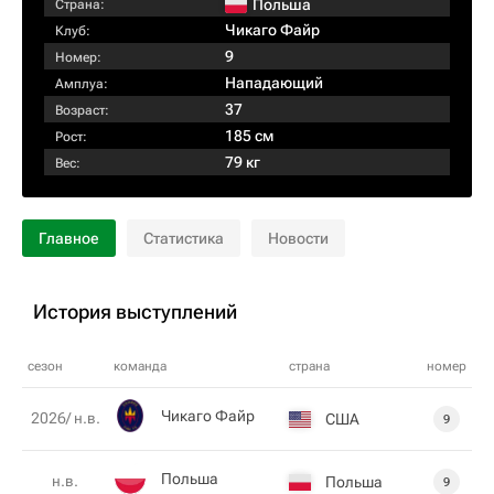
Польша
Страна:
Чикаго Файр
Клуб:
9
Номер:
Нападающий
Амплуа:
37
Возраст:
185 см
Рост:
79 кг
Вес:
Главное
Статистика
Новости
История выступлений
сезон
команда
страна
номер
Чикаго Файр
2026/ н.в.
США
9
Польша
н.в.
Польша
9