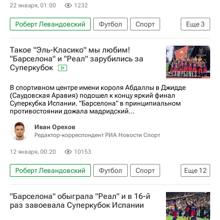
Ливерпуль
Челси
Пафос
Бавария
22 января, 01:00
1232
Юнион Сент-Жиллуаз
Барселона
Славия
Роберт Левандовский
Футбол
Спорт
Еще
3
Атлетик (Бильбао)
Аталанта
ПСВ
Барселона
Славия
Такое "Эль-Класико" мы любим!
Ньюкасл Юнайтед
Доминик Собослаи
Лига чемпионов УЕФА 2026-2027
"Барселона" и "Реал" зарубились за
Коди Гакпо
Гарри Кейн
Жозе Моуринью
Суперкубок
В спортивном центре имени короля Абдаллы в Джидде
(Саудовская Аравия) подошел к концу яркий финал
Суперкубка Испании. "Барселона" в принципиальном
противостоянии дожала мадридский...
Иван Орехов
Редактор-корреспондент РИА Новости Спорт
12 января, 00:20
10153
Роберт Левандовский
Футбол
Спорт
Еще
12
Авторы РИА Новости Спорт
"Барселона" обыграла "Реал" и в 16-й
Материалы РИА Спорт
Спорт — видео
раз завоевала Суперкубок Испании
Реал Мадрид
Барселона