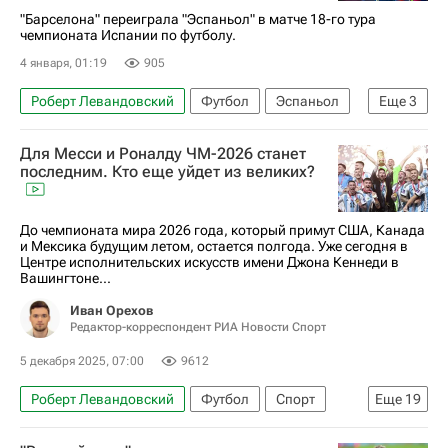
"Барселона" переиграла "Эспаньол" в матче 18-го тура
чемпионата Испании по футболу.
4 января, 01:19
905
Роберт Левандовский
Футбол
Эспаньол
Еще
3
Барселона
Чемпионат Испании по футболу
Для Месси и Роналду ЧМ-2026 станет
Даниэль Ольмо
последним. Кто еще уйдет из великих?
До чемпионата мира 2026 года, который примут США, Канада
и Мексика будущим летом, остается полгода. Уже сегодня в
Центре исполнительских искусств имени Джона Кеннеди в
Вашингтоне...
Иван Орехов
Редактор-корреспондент РИА Новости Спорт
5 декабря 2025, 07:00
9612
Роберт Левандовский
Футбол
Спорт
Еще
19
Спорт — видео
Авторы РИА Новости Спорт