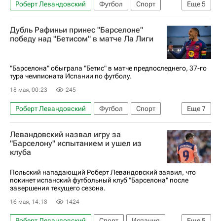
Роберт Левандовский
Футбол
Спорт
Еще
5
Чикаго Файр
Барселона
Дубль Рафиньи принес "Барселоне"
Major League Soccer 2025
Трансферы
победу над "Бетисом" в матче Ла Лиги
Трансферы в Ла Лиге (Примере)
"Барселона" обыграла "Бетис" в матче предпоследнего, 37-го
тура чемпионата Испании по футболу.
18 мая, 00:23
245
Роберт Левандовский
Футбол
Спорт
Еще
7
Рафинья (1987)
Иско
Барселона
Бетис
Левандовский назвал игру за
Валенсия
Чемпионат Испании по футболу
"Барселону" испытанием и ушел из
клуба
Лига чемпионов УЕФА 2026-2027
Польский нападающий Роберт Левандовский заявил, что
покинет испанский футбольный клуб "Барселона" после
завершения текущего сезона.
16 мая, 14:18
1424
Роберт Левандовский
Спорт
Испания
Еще
5