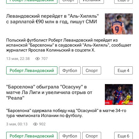
Россия
Барселона
Аль-Хиляль (Эр-Рияд)
Левандовский перейдет в "Аль-Хиляль"
Бавария
Чемпионат Испании по футболу
с зарплатой €90 млн в год, пишут СМИ
Польский футболист Роберт Левандовский перейдет из
испанской "Барселоны" в саудовский "Аль-Хиляль", сообщает
журналист Ярослав Колиньский в соцсети Х.
13 мая, 22:38
707
Роберт Левандовский
Футбол
Спорт
Еще
4
Барселона
Аль-Хиляль (Эр-Рияд)
"Барселона" обыграла "Осасуну" в
Бавария
Чемпионат Испании по футболу
матче Ла Лиги и увеличила отрыв от
"Реала"
"Барселона" одержала победу над "Осасуной" в матче 34-го
тура чемпионата Испании по футболу.
3 мая, 00:13
902
Роберт Левандовский
Футбол
Спорт
Еще
6