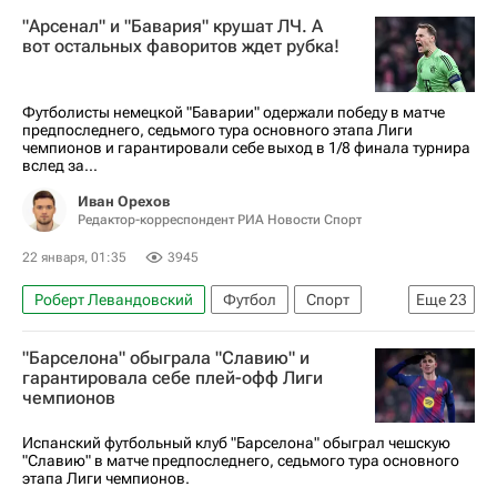
Барселона (город)
Ламин Ямаль
"Арсенал" и "Бавария" крушат ЛЧ. А
Мальорка
Барселона
вот остальных фаворитов ждет рубка!
Чемпионат Испании по футболу
Футболисты немецкой "Баварии" одержали победу в матче
предпоследнего, седьмого тура основного этапа Лиги
чемпионов и гарантировали себе выход в 1/8 финала турнира
вслед за...
Иван Орехов
Редактор-корреспондент РИА Новости Спорт
22 января, 01:35
3945
Роберт Левандовский
Футбол
Спорт
Еще
23
Авторы РИА Новости Спорт
"Барселона" обыграла "Славию" и
Материалы РИА Спорт
гарантировала себе плей-офф Лиги
чемпионов
Лига чемпионов УЕФА 2026-2027
Карабах
Айнтрахт (Франкфурт)
Галатасарай
Испанский футбольный клуб "Барселона" обыграл чешскую
"Славию" в матче предпоследнего, седьмого тура основного
Атлетико (Мадрид)
Олимпик (Марсель)
этапа Лиги чемпионов.