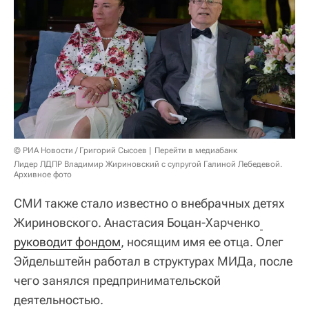
© РИА Новости / Григорий Сысоев
Перейти в медиабанк
Лидер ЛДПР Владимир Жириновский с супругой Галиной Лебедевой.
Архивное фото
СМИ также стало известно о внебрачных детях
Жириновского. Анастасия Боцан-Харченко
руководит фондом
, носящим имя ее отца. Олег
Эйдельштейн работал в структурах МИДа, после
чего занялся предпринимательской
деятельностью.