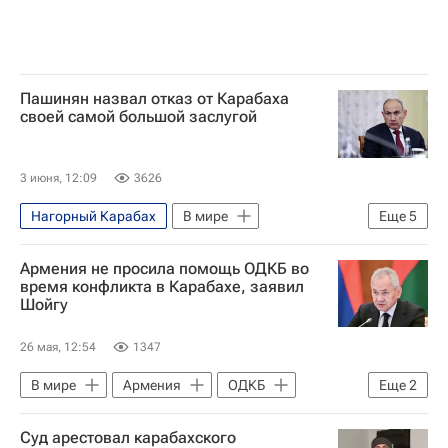
Пашинян назвал отказ от Карабаха
своей самой большой заслугой
3 июня, 12:09
3626
Нагорный Карабах
В мире
Еще
5
Армения
Азербайджан
Армения не просила помощь ОДКБ во
Никол Пашинян
Ильхам Алиев
время конфликта в Карабахе, заявил
Шойгу
Евросоюз
26 мая, 12:54
1347
В мире
Армения
ОДКБ
Еще
2
Россия
Сергей Шойгу
Суд арестовал карабахского