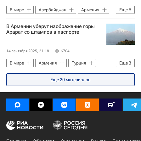
В мире
Азербайджан
Армения
Еще
6
Россия
Никол Пашинян
В Армении уберут изображение горы
Левон Тер-Петросян
Владимир Путин
Арарат со штампов в паспорте
Facebook
Евросоюз
14 сентября 2025, 21:18
6704
В мире
Армения
Турция
Еще
3
Азербайджан
Никол Пашинян
Еще
20
материалов
Ильхам Алиев