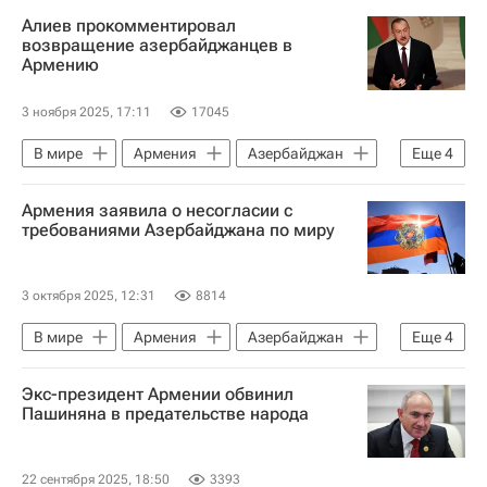
Армения
Азербайджан
Алиев прокомментировал
Никол Пашинян
Ильхам Алиев
возвращение азербайджанцев в
Армению
3 ноября 2025, 17:11
17045
В мире
Армения
Азербайджан
Еще
4
Ереван
Ильхам Алиев
Армения заявила о несогласии с
Никол Пашинян
Евросоюз
требованиями Азербайджана по миру
3 октября 2025, 12:31
8814
В мире
Армения
Азербайджан
Еще
4
Ереван
Арарат Мирзоян
Экс-президент Армении обвинил
Ильхам Алиев
Никол Пашинян
Пашиняна в предательстве народа
22 сентября 2025, 18:50
3393