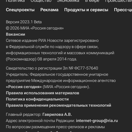
Политика
Общество
Экономика
В мире
Происшеств
Спецпроекты
Реклама
Продукты и сервисы
Пресс-ц
Версия 2023.1 Beta
© 2026 МИА «Россия сегодня»
Вакансии
Сетевое издание РИА Новости зарегистрировано
в Федеральной службе по надзору в сфере связи,
информационных технологий и массовых коммуникаций
(Роскомнадзор) 08 апреля 2014 года.
Свидетельство о регистрации Эл № ФС77-57640
Учредитель: Федеральное государственное унитарное
предприятие Международное информационное агентство
«Россия сегодня»
(МИА «Россия сегодня»).
Правила использования материалов
Политика конфиденциальности
Правила применения рекомендательных технологий
Главный редактор:
Гаврилова А.В.
Адрес электронной почты Редакции:
internet-group@ria.ru
По вопросам размещения пресс-релизов и рекламы