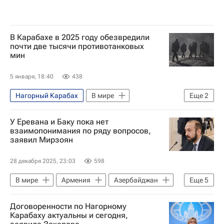
В Карабахе в 2025 году обезвредили
почти две тысячи противотанковых
мин
5 января, 18:40
438
Нагорный Карабах
В мире
Еще
2
Азербайджан
Армения
У Еревана и Баку пока нет
взаимопонимания по ряду вопросов,
заявил Мирзоян
28 декабря 2025, 23:03
598
В мире
Армения
Азербайджан
Еще
5
Баку
Арарат Мирзоян
Договоренности по Нагорному
Ильхам Алиев
Никол Пашинян
Карабаху актуальны и сегодня,