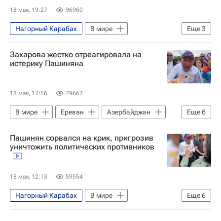
18 мая, 19:27
96960
Нагорный Карабах
В мире
Еще
3
Армения
Азербайджан
Захарова жестко отреагировала на
Никол Пашинян
истерику Пашиняна
18 мая, 17:56
79667
В мире
Ереван
Азербайджан
Еще
6
Армения
Никол Пашинян
Пашинян сорвался на крик, пригрозив
Мария Захарова
Эммануэль Макрон
уничтожить политических противников
Евросоюз
Владимир Зеленский
18 мая, 12:13
59554
Нагорный Карабах
В мире
Еще
6
Армения
Азербайджан