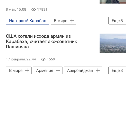
Ереван
8 мая, 15:08
17831
Нагорный Карабах
В мире
Еще
5
Армения
Никол Пашинян
США хотели исхода армян из
Евросоюз
Ильхам Алиев
Карабаха, считает экс-советник
Пашиняна
Азербайджан
17 февраля, 22:44
1559
В мире
Армения
Азербайджан
Еще
3
США
Никол Пашинян
Россия