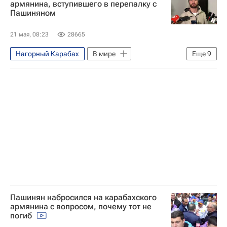
армянина, вступившего в перепалку с
Пашиняном
21 мая, 08:23
28665
Нагорный Карабах
В мире
Еще
9
Армения
Баку
Азербайджан
Никол Пашинян
Ильхам Алиев
ОБСЕ
Роберт Кочарян
Самвел Карапетян
Ереван
Пашинян набросился на карабахского
армянина с вопросом, почему тот не
погиб