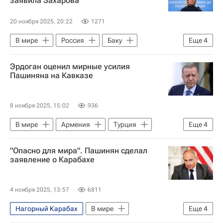
заявила Захарова
Ереван
20 ноября 2025, 20:22
1271
В мире
Россия
Баку
Еще
4
Ереван
Мария Захарова
Эрдоган оценил мирные усилия
Ильхам Алиев
Евросоюз
Пашиняна на Кавказе
8 ноября 2025, 15:02
936
В мире
Армения
Турция
Еще
4
Азербайджан
Никол Пашинян
"Опасно для мира". Пашинян сделал
Реджеп Тайип Эрдоган
Дональд Трамп
заявление о Карабахе
4 ноября 2025, 13:57
6811
Нагорный Карабах
В мире
Еще
4