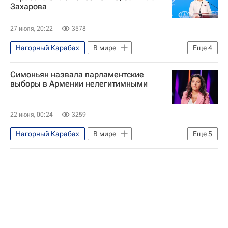
Захарова
27 июля, 20:22
3578
Нагорный Карабах
В мире
Еще
4
Армения
Азербайджан
Симоньян назвала парламентские
Мария Захарова
ОДКБ
выборы в Армении нелегитимными
22 июня, 00:24
3259
Нагорный Карабах
В мире
Еще
5
Армения
Россия
Маргарита Симоньян
Никол Пашинян
Процветающая Армения