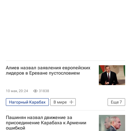
Никол Пашинян
Роберт Кочарян
Самвел Карапетян
Евросоюз
Алиев назвал заявления европейских
лидеров в Ереване пустословием
10 мая, 20:24
31838
Нагорный Карабах
В мире
Еще
7
Армения
Франция
Пашинян назвал движение за
Ильхам Алиев
Эммануэль Макрон
присоединение Карабаха к Армении
ошибкой
Урсула фон дер Ляйен
Евросоюз