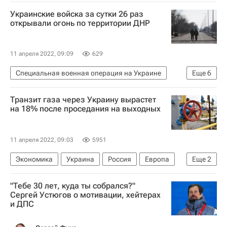
Мелитополь
Мариуполь
Украинские войска за сутки 26 раз
Признание ДНР и ЛНР в России
Безопасность
открывали огонь по территории ДНР
11 апреля 2022, 09:09
629
Специальная военная операция на Украине
Еще
6
В мире
Вооруженные силы Украины
Транзит газа через Украину вырастет
Украина
Донецкая Народная Республика
на 18% после проседания на выходных
Владимир Путин
Россия
11 апреля 2022, 09:03
5951
Экономика
Украина
Россия
Европа
Еще
2
Газпром
Северный поток
"Тебе 30 лет, куда ты собрался?"
Сергей Устюгов о мотивации, хейтерах
и ДПС