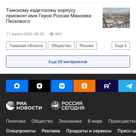
Вятский государственный университет
Томскому кадетскому корпусу
Университетская наука
Киров
Россия
присвоят имя Героя России Максима
Пескового
Безопасность
11 апреля 2022, 08:59
890
Томская область
Общество
Россия
Еще
3
Томская область
Томск
Сергей Жвачкин
Еще 20 материалов
Политика
Общество
Экономика
В мире
Происшеств
Спецпроекты
Реклама
Продукты и сервисы
Пресс-ц