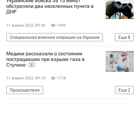
Украинские войска за 15 минут
Украина
обстреляли два населенных пункта в
ДНР
11 апреля 2022, 09:26
1499
Специальная военная операция на Украине
Еще
8
В мире
Донецк
Докучаевск
Медики рассказали о состоянии
Вооруженные силы Украины
Донбасс
пострадавших при взрыве газа в
Ступино
ДНР
Признание ДНР и ЛНР в России
Ситуация в ДНР и ЛНР
11 апреля 2022, 09:19
1718
Происшествия
Еще
2
Взрыв газа в жилом доме в Ступино
Ступино