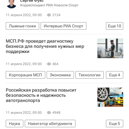
Сергей Фукс
Корреспондент РИА Новости Спорт
11 апреля 2022, 09:00
2124
Лыжные гонки
Интервью РИА Спорт
Еще
10
Сергей Крянин
Елена Вяльбе
МСП.РФ проведет диагностику
Олимпийские игры
Маркус Крамер
бизнеса для получения нужных мер
поддержки
Артем Мальцев
Денис Спицов
Алексей Червоткин
11 апреля 2022, 09:00
464
Кубок России по лыжным гонкам
Тур де Ски
Корпорация МСП
Экономика
Технологии
Еще
4
Сергей Устюгов
Россия
Российская разработка повысит
Министерство экономического развития РФ (Минэкономразвития России)
безопасность и надежность
автотранспорта
Александр Исаевич
Андрей Белоусов
11 апреля 2022, 09:00
4948
Наука
Навигатор абитуриента
Еще
5