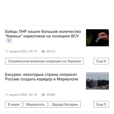
Бойцы ЛНР нашли большое количество
"боевых" наркотиков на позициях ВСУ
11 апреля 2022, 09:19
96415
Специальная военная операция на Украине
Еще
6
В мире
Владимир Путин
Россия
Басурин: некоторые страны попросят
Луганская Народная Республика
Украина
Россию создать коридор в Мариуполе
Признание ДНР и ЛНР в России
11 апреля 2022, 09:18
25486
В мире
Мариуполь
Эдуард Басурин
Еще
5
Донецкая Народная Республика
Россия