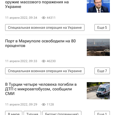
оружие массового поражения на
Украине
11 апреля 2022, 09:34
44311
Специальная военная операция на Украине
Еще
5
Безопасность
Признание ДНР и ЛНР в России
Порт в Мариуполе освободили на 80
Россия
Европа
Украина
процентов
11 апреля 2022, 09:33
46230
Специальная военная операция на Украине
Еще
7
В мире
Владимир Путин
В Турции четыре человека погибли в
Донецкая Народная Республика
Россия
ДТП с микроавтобусом, сообщили
СМИ
Донецк
Мариуполь
Эдуард Басурин
11 апреля 2022, 09:29
1128
В мире
Турция
Битлис (провинция)
Еще
1