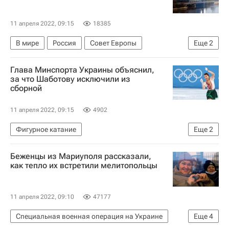
11 апреля 2022, 09:15
18385
В мире
Россия
Совет Европы
Еще
2
Европейский суд по правам человека (ЕСПЧ)
Глава Минспорта Украины объяснил,
Константин Косачев
за что Шаботову исключили из
сборной
11 апреля 2022, 09:15
4902
Фигурное катание
Еще
2
Министерство молодежи и спорта Украины
Беженцы из Мариуполя рассказали,
Украина
как тепло их встретили мелитопольцы
11 апреля 2022, 09:10
47177
Специальная военная операция на Украине
Еще
4