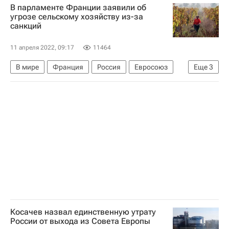
В парламенте Франции заявили об
Владимир Путин
Франция
Греция
угрозе сельскому хозяйству из-за
санкций
11 апреля 2022, 09:17
11464
В мире
Франция
Россия
Евросоюз
Еще
3
Украина
Газпром
Национальное собрание Франции
Косачев назвал единственную утрату
России от выхода из Совета Европы