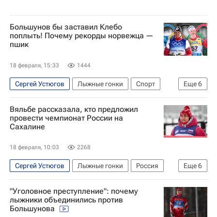
Большунов бы заставил Клебо
поплыть! Почему рекорды норвежца —
пшик
18 февраля, 15:33
1444
Сергей Устюгов
Лыжные гонки
Спорт
Еще
6
Александр Большунов
Вяльбе рассказала, кто предложил
Международный олимпийский комитет (МОК)
провести чемпионат России на
Сахалине
Федерация лыжных гонок России (ФЛГР)
Йоханнес Хёсфлот Клебо
18 февраля, 10:03
2268
Материалы РИА Спорт
Сергей Устюгов
Лыжные гонки
Россия
Еще
6
Авторы РИА Новости Спорт
Сахалин
Южно-Сахалинск
Елена Вяльбе
"Уголовное преступление": почему
Александр Большунов
лыжники объединились против
Большунова
Федерация лыжных гонок России (ФЛГР)