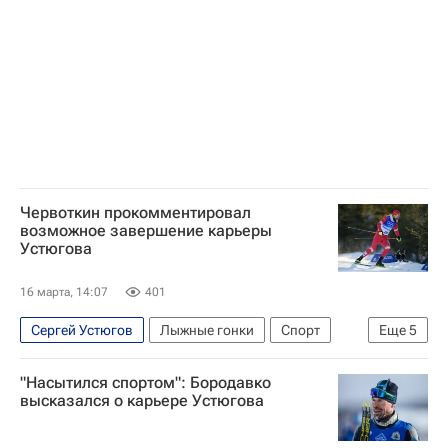
Международный олимпийский комитет (МОК)
Александр Большунов
Елена Вяльбе
Интервью РИА Спорт
Авторы РИА Новости Спорт
Червоткин прокомментировал
возможное завершение карьеры
Устюгова
16 марта, 14:07
401
Сергей Устюгов
Лыжные гонки
Спорт
Еще
5
Елена Вяльбе
Савелий Коростелев
"Насытился спортом": Бородавко
Дарья Непряева
высказался о карьере Устюгова
Спортивный арбитражный суд (CAS)