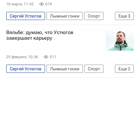
Алексей Червоткин
16 марта, 11:42
674
Сергей Устюгов
Лыжные гонки
Спорт
Еще
3
Россия
Юрий Бородавко
Елена Вяльбе
Вяльбе: думаю, что Устюгов
завершает карьеру
25 февраля, 10:36
511
Сергей Устюгов
Лыжные гонки
Спорт
Еще
2
Елена Вяльбе
Федерация лыжных гонок России (ФЛГР)