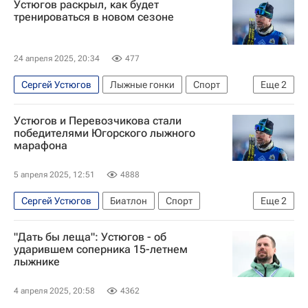
Устюгов раскрыл, как будет
тренироваться в новом сезоне
24 апреля 2025, 20:34
477
Сергей Устюгов
Лыжные гонки
Спорт
Еще
2
Федерация лыжных гонок России (ФЛГР)
Устюгов и Перевозчикова стали
Лыжные виды спорта
победителями Югорского лыжного
марафона
5 апреля 2025, 12:51
4888
Сергей Устюгов
Биатлон
Спорт
Еще
2
Ханты-Мансийск
Кристина Резцова
"Дать бы леща": Устюгов - об
ударившем соперника 15-летнем
лыжнике
4 апреля 2025, 20:58
4362