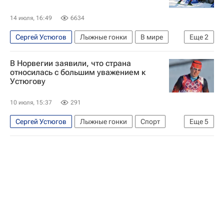
14 июля, 16:49
6634
Сергей Устюгов
Лыжные гонки
В мире
Еще
2
Елена Вяльбе
Маркус Хельнер
В Норвегии заявили, что страна
относилась с большим уважением к
Устюгову
10 июля, 15:37
291
Сергей Устюгов
Лыжные гонки
Спорт
Еще
5
Норвегия
Россия
Елена Вяльбе
Александр Большунов
Лыжные виды спорта