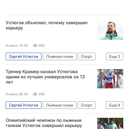
Устюгов объяснил, почему завершил
карьеру
8 июля, 16:52
585
Сергей Устюгов
Лыжные гонки
Спорт
Еще
2
Россия
Лыжные виды спорта
Тренер Крамер назвал Устюгова
одним из лучших универсалов за 12
лет
8 июля, 08:43
288
Сергей Устюгов
Лыжные гонки
Спорт
Еще
4
Россия
Маркус Крамер
Елена Вяльбе
Олимпийский чемпион по лыжным
Международный олимпийский комитет (МОК)
гонкам Устюгов завершил карьеру