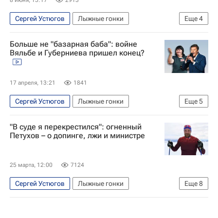
8 июня, 15:17
2913
Сергей Устюгов
Лыжные гонки
Еще
4
Александр Большунов
Материалы РИА Спорт
Больше не "базарная баба": войне
Авторы РИА Новости Спорт
Вяльбе и Губерниева пришел конец?
Алексей Червоткин
17 апреля, 13:21
1841
Сергей Устюгов
Лыжные гонки
Еще
5
Федерация лыжных гонок России (ФЛГР)
"В суде я перекрестился": огненный
Госдума РФ
Александр Панжинский
Петухов – о допинге, лжи и министре
Россия
Авторы РИА Новости Спорт
25 марта, 12:00
7124
Сергей Устюгов
Лыжные гонки
Еще
8
Алексей Петухов
Никита Крюков
Спортивный арбитражный суд