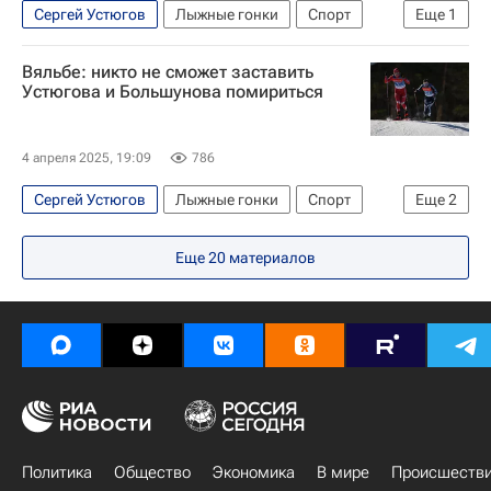
Сергей Устюгов
Лыжные гонки
Спорт
Еще
1
Максим Вылегжанин
Вяльбе: никто не сможет заставить
Устюгова и Большунова помириться
4 апреля 2025, 19:09
786
Сергей Устюгов
Лыжные гонки
Спорт
Еще
2
Александр Большунов
Елена Вяльбе
Еще
20
материалов
Политика
Общество
Экономика
В мире
Происшеств