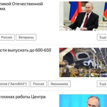
еликой Отечественной
зма
Россия
Ветераны
Еще
41-1945)
сти выпускать до 600-650
олов ("АвтоВАЗ")
Россия
Экономика
Еще
 планах работы Центра