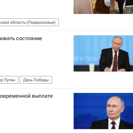
ская область (Подмосковье)
ровать состояние
р Путин
День Победы
иновременной выплате