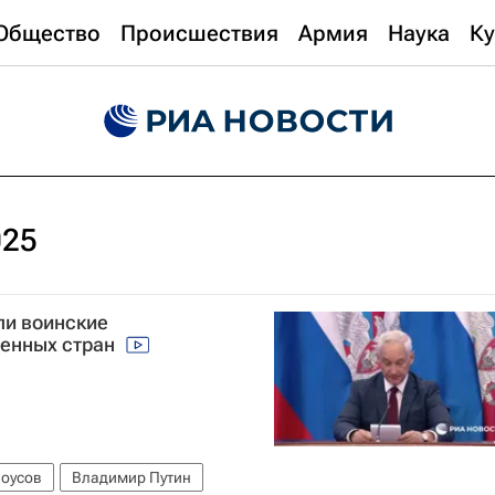
Общество
Происшествия
Армия
Наука
Ку
025
ли воинские
венных стран
лоусов
Владимир Путин