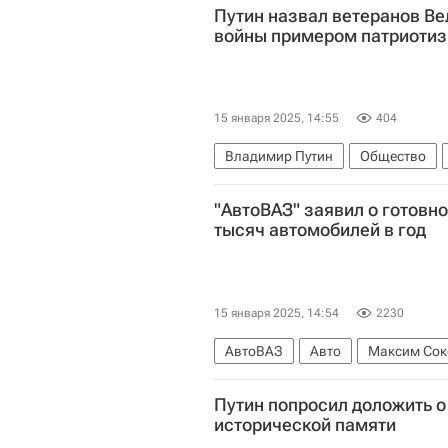
Путин назвал ветеранов В
войны примером патриоти
15 января 2025, 14:55
404
Владимир Путин
Общество
Великая Отечественная война (19
"АвтоВАЗ" заявил о готовно
тысяч автомобилей в год
15 января 2025, 14:54
2230
АвтоВАЗ
Авто
Максим Сок
Максим Соколов
Lada Vesta
Путин попросил доложить о
исторической памяти