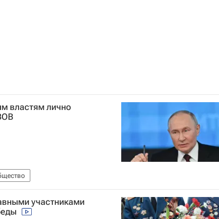
ым властям лично
ВОВ
бщество
лавными участниками
беды