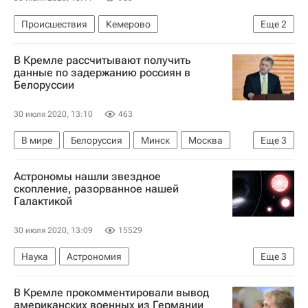
Происшествия
Кемерово
Еще
2
Кемеровский областной суд
В Кремле рассчитывают получить
Пожар в торговом центре в Кемерово
данные по задержанию россиян в
Белоруссии
30 июля 2020, 13:10
463
В мире
Белоруссия
Минск
Москва
Еще
3
Дмитрий Песков
МИД Белоруссии
Астрономы нашли звездное
Задержание россиян под Минском
скопление, разорванное нашей
Галактикой
30 июля 2020, 13:09
15529
Наука
Астрономия
Еще
3
Сиднейский университет
Космос - РИА Наука
В Кремле прокомментировали вывод
Физика
американских военных из Германии