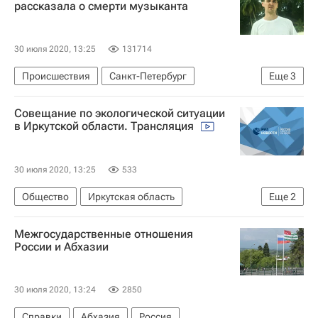
рассказала о смерти музыканта
30 июля 2020, 13:25
131714
Происшествия
Санкт-Петербург
Еще
3
Энди Картрайт
Совещание по экологической ситуации
Гибель украинского рэпера в Петербурге
в Иркутской области. Трансляция
Марина Кохал
30 июля 2020, 13:25
533
Общество
Иркутская область
Еще
2
Владимир Путин
Новости - Экология
Межгосударственные отношения
России и Абхазии
30 июля 2020, 13:24
2850
Справки
Абхазия
Россия