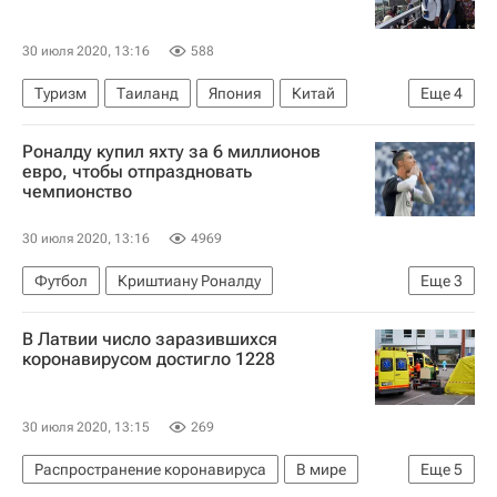
30 июля 2020, 13:16
588
Туризм
Таиланд
Япония
Китай
Еще
4
Вьетнам
Новости - Туризм
Туризм
Роналду купил яхту за 6 миллионов
Коронавирус COVID-19
евро, чтобы отпраздновать
чемпионство
30 июля 2020, 13:16
4969
Футбол
Криштиану Роналду
Еще
3
Вокруг спорта
В Латвии число заразившихся
Серия А 2026-2027 (Чемпионат Италии по футболу)
коронавирусом достигло 1228
Ювентус
30 июля 2020, 13:15
269
Распространение коронавируса
В мире
Еще
5