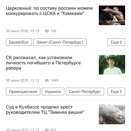
Латвия
ВОЗ
Здоровье - Общество
Церковный: по составу россиян можем
Коронавирусы
Коронавирус COVID-19
конкурировать с ЦСКА и "Химками"
30 июля 2020, 13:13
106
Баскетбол
Зенит (Санкт-Петербург)
Еще
2
Химки
ЦСКА
СК рассказал, как установили
личность погибшего в Петербурге
рэпера
30 июля 2020, 13:12
1449
Происшествия
Украина
Санкт-Петербург
Еще
2
Гибель украинского рэпера в Петербурге
Суд в Кузбассе продлил арест
Марина Кохал
руководителям ТЦ "Зимняя вишня"
30 июля 2020, 13:11
903