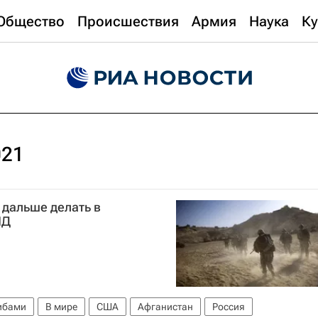
Общество
Происшествия
Армия
Наука
Ку
021
 дальше делать в
ИД
либами
В мире
США
Афганистан
Россия