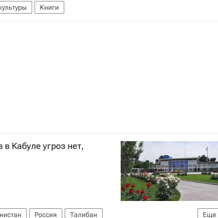
культуры
Книги
 в Кабуле угроз нет,
нистан
Россия
Талибан
Еще