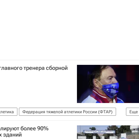
главного тренера сборной
тлетика
Федерация тяжелой атлетики России (ФТАР)
Еще
олируют более 90%
х зданий