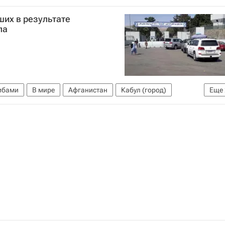
их в результате
ла
либами
В мире
Афганистан
Кабул (город)
Еще