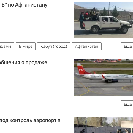
"Б" по Афганистану
либами
В мире
Кабул (город)
Афганистан
Еще
Российской Федерации (МИД РФ)
Замир Кабулов
общения о продаже
Еще
го транспорта (Росавиация)
Новости - Туризм
под контроль аэропорт в