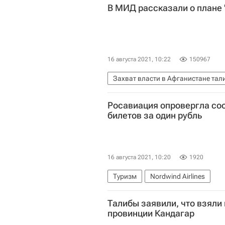
В МИД рассказали о плане 
16 августа 2021, 10:22
150967
Захват власти в Афганистане та
Министерство иностранных дел 
Росавиация опровергла со
Россия
Талибан
Азия
билетов за один рубль
16 августа 2021, 10:20
1920
Туризм
Nordwind Airlines
Федеральное агентство воздушно
Талибы заявили, что взяли 
Россия
провинции Кандагар