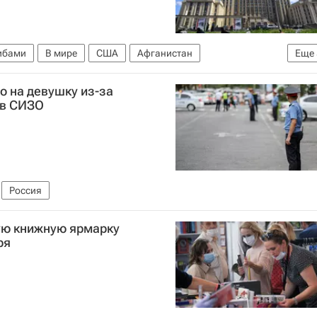
либами
В мире
США
Афганистан
Еще
Российской Федерации (МИД РФ)
Россия
Талибан
о на девушку из-за
 в СИЗО
Россия
ю книжную ярмарку
ря