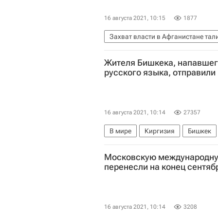
16 августа 2021, 10:15
1877
Захват власти в Афганистане та
Министерство иностранных дел 
Жителя Бишкека, напавшег
Азия
Замир Кабулов
русского языка, отправили
16 августа 2021, 10:14
27357
В мире
Киргизия
Бишкек
Московскую международну
перенесли на конец сентяб
16 августа 2021, 10:14
3208