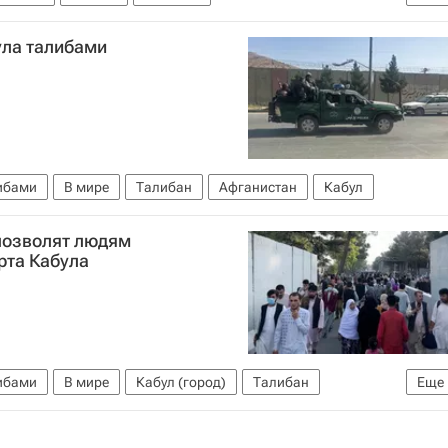
либами
ула талибами
либами
В мире
Талибан
Афганистан
Кабул
позволят людям
рта Кабула
либами
В мире
Кабул (город)
Талибан
Еще