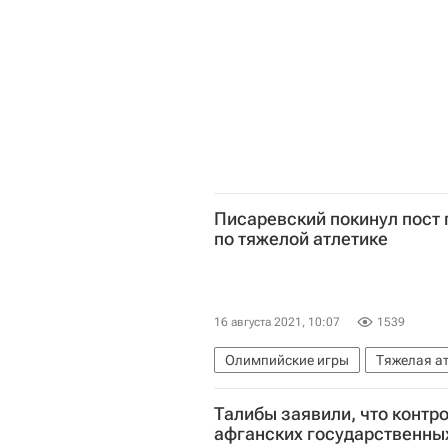
Писаревский покинул пост 
по тяжелой атлетике
16 августа 2021, 10:07
1539
Олимпийские игры
Тяжелая а
Олег Писаревский
Талибы заявили, что контр
афганских государственны