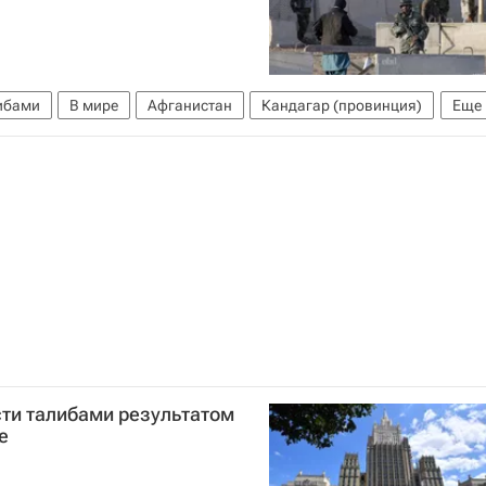
либами
В мире
Афганистан
Кандагар (провинция)
Еще
сти талибами результатом
е