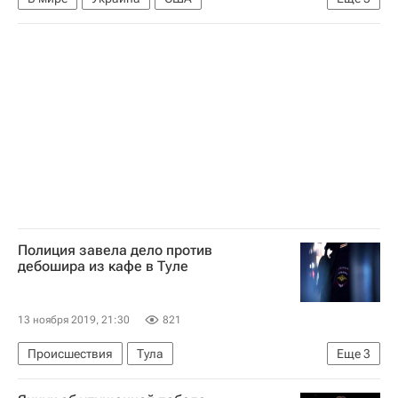
Владимир Зеленский
Дональд Трамп
Виктор Шокин
Ситуация на Украине
Импичмент Дональда Трампа
Полиция завела дело против
дебошира из кафе в Туле
13 ноября 2019, 21:30
821
Происшествия
Тула
Еще
3
Министерство внутренних дел РФ (МВД России)