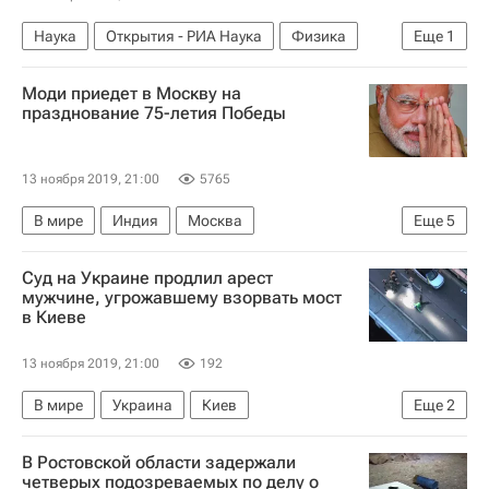
Наука
Открытия - РИА Наука
Физика
Еще
1
Европейская организация ядерных исследований (ЦЕРН)
Моди приедет в Москву на
празднование 75-летия Победы
13 ноября 2019, 21:00
5765
В мире
Индия
Москва
Еще
5
Владимир Путин
Суд на Украине продлил арест
Вторая мировая война (1939-1945)
мужчине, угрожавшему взорвать мост
в Киеве
День Победы
Нарендра Моди
Россия
13 ноября 2019, 21:00
192
В мире
Украина
Киев
Еще
2
Ситуация на Украине
В Ростовской области задержали
Угроза взрыва моста в Киеве
четверых подозреваемых по делу о