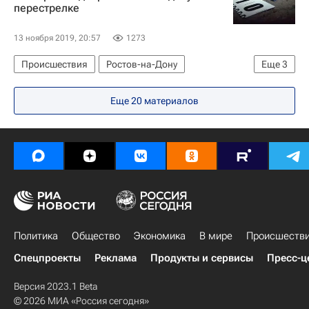
перестрелке
13 ноября 2019, 20:57
1273
Происшествия
Ростов-на-Дону
Еще
3
Ростовская область
Орловский район
Еще 20 материалов
Василий Голубев
Политика
Общество
Экономика
В мире
Происшеств
Спецпроекты
Реклама
Продукты и сервисы
Пресс-ц
Версия 2023.1 Beta
© 2026 МИА «Россия сегодня»