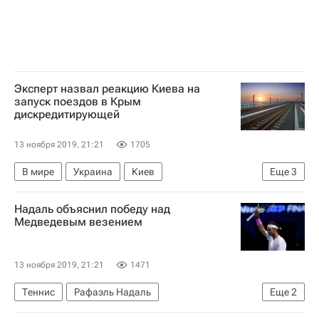
Эксперт назвал реакцию Киева на
запуск поездов в Крым
дискредитирующей
13 ноября 2019, 21:21
1705
В мире
Украина
Киев
Еще
3
Республика Крым
Крымский мост
Россия
Надаль объяснил победу над
Медведевым везением
13 ноября 2019, 21:21
1471
Теннис
Рафаэль Надаль
Еще
2
Даниил Медведев
Итоговый турнир ATP