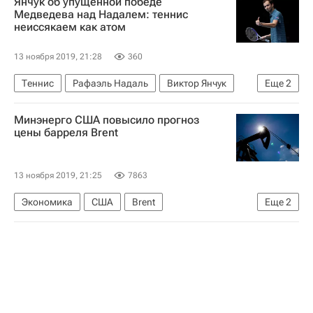
Янчук об упущенной победе
УМВД РФ
Россия
Медведева над Надалем: теннис
неиссякаем как атом
13 ноября 2019, 21:28
360
Теннис
Рафаэль Надаль
Виктор Янчук
Еще
2
Даниил Медведев
Итоговый турнир ATP
Минэнерго США повысило прогноз
цены барреля Brent
13 ноября 2019, 21:25
7863
Экономика
США
Brent
Еще
2
Минэнерго США
Цены на нефть