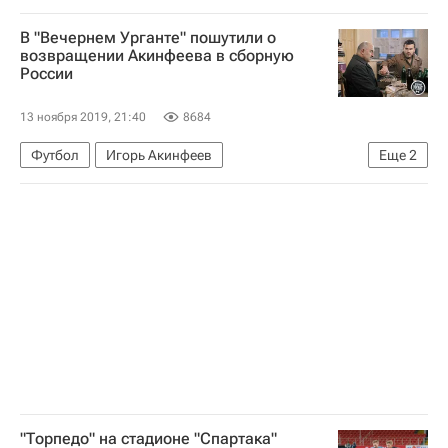
Федеральная служба исполнения наказаний (ФСИН России)
В "Вечернем Урганте" пошутили о
возвращении Акинфеева в сборную
России
13 ноября 2019, 21:40
8684
Футбол
Игорь Акинфеев
Еще
2
Сборная России по футболу
Станислав Черчесов
"Торпедо" на стадионе "Спартака"