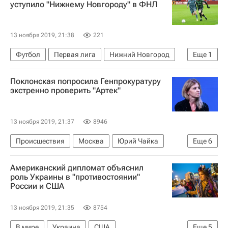
уступило "Нижнему Новгороду" в ФНЛ
13 ноября 2019, 21:38
221
Футбол
Первая лига
Нижний Новгород
Еще
1
Торпедо (Москва)
Поклонская попросила Генпрокуратуру
экстренно проверить "Артек"
13 ноября 2019, 21:37
8946
Происшествия
Москва
Юрий Чайка
Еще
6
Генеральная прокуратура РФ
Госдума РФ
Американский дипломат объяснил
Следственный комитет России (СК РФ)
Артек
роль Украины в "противостоянии"
России и США
Наталья Поклонская
Россия
13 ноября 2019, 21:35
8754
В мире
Украина
США
Еще
5