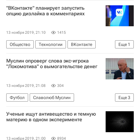
Польша
Игорь Коломойский*
Евросоюз
"ВКонтакте" планирует запустить
НАТО
Россия
опцию дизлайка в комментариях
13 ноября 2019, 21:10
1415
Общество
Технологии
ВКонтакте
Еще
1
Россия
Муслин опроверг слова экс-игрока
"Локомотива" о вымогательстве денег
13 ноября 2019, 21:08
304
Футбол
Славолюб Муслин
Еще
3
РПЛ 2026-2027 (Чемпионат России по футболу)
Ученые ищут антивещество и темную
Локомотив (Москва)
Исо Каньенда
материю в одном эксперименте
13 ноября 2019, 21:00
8934