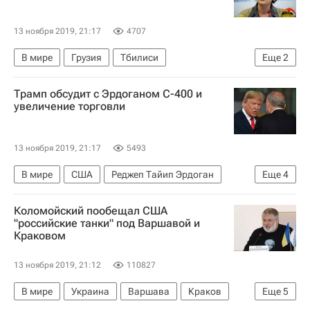
13 ноября 2019, 21:17
4707
В мире
Грузия
Тбилиси
Еще
2
Нино Бурджанадзе
Бидзина Иванишвили
Трамп обсудит с Эрдоганом С-400 и
увеличение торговли
13 ноября 2019, 21:17
5493
В мире
США
Реджеп Тайип Эрдоган
Еще
4
Турция
F-35
С-400 «Триумф»
Коломойский пообещал США
Дональд Трамп
"российские танки" под Варшавой и
Краковом
13 ноября 2019, 21:12
110827
В мире
Украина
Варшава
Краков
Еще
5