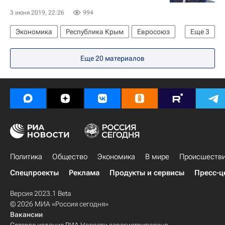
3 июня 2019, 22:26
994
Экономика
Республика Крым
Евросоюз
Еще
3
Госдума РФ
Руслан Бальбек
Россия
Еще 20 материалов
Политика
Общество
Экономика
В мире
Происшеств
Спецпроекты
Реклама
Продукты и сервисы
Пресс-ц
Версия 2023.1 Beta
© 2026 МИА «Россия сегодня»
Вакансии