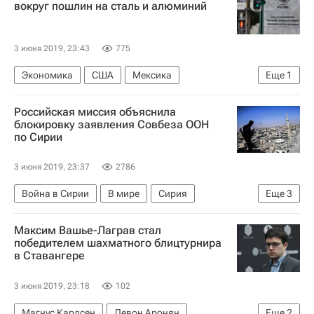
вокруг пошлин на сталь и алюминий
3 июня 2019, 23:43
775
Экономика
США
Мексика
Еще
1
Всемирная торговая организация (ВТО)
Российская миссия объяснила
блокировку заявления Совбеза ООН
по Сирии
3 июня 2019, 23:37
2786
Война в Сирии
В мире
Сирия
Еще
3
Совет Безопасности ООН
Война в Сирии
Максим Вашье-Лаграв стал
Россия
победителем шахматного блицтурнира
в Ставангере
3 июня 2019, 23:18
102
Магнус Карлсен
Левон Аронян
Еще
2