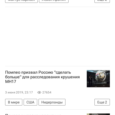
Александр Грищук
Шахматы
Помпео призвал Россию "сделать
больше" для расследования крушения
MH17
3 июня 2019, 23:17
27654
В мире
США
Нидерланды
Еще
2
Крушение малайзийского Boeing под Донецком