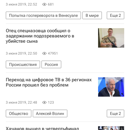
3 июня 2019, 22:52
681
Попытка госпереворота в Венесуэле
В мире
Еще
2
Венесуэла
Группа Лимы
Отец спецназовца сообщил о
задержании подозреваемого в
убийстве сына
3 июня 2019, 22:50
47951
Происшествия
Россия
Переход на цифровое ТВ в 36 регионах
России прошел без проблем
3 июня 2019, 22:48
123
Общество
Алексей Волин
Еще
2
Переход на цифровое телевидение
Россия
Хачанов вышел в четвертьфинал