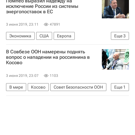
Помпео выразил надежду на
Майк Помпео
исключение России из системы
энергопоставок в ЕС
3 июня 2019, 23:11
47891
Экономика
США
Европа
Еще
3
Северный поток — 2
Майк Помпео
В Совбезе ООН намерены поднять
Россия
вопрос о нападении на россиянина в
Косово
3 июня 2019, 23:07
1103
В мире
Косово
Совет Безопасности ООН
Еще
1
Задержание россиянина в Косово