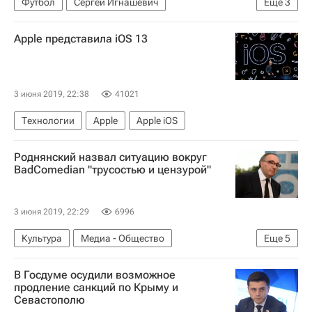
Футбол
Сергей Игнашевич
Еще
3
Борис Игнатьев
Игорь Колыванов
Apple представила iOS 13
Торпедо (Москва)
3 июня 2019, 22:38
41021
Технологии
Apple
Apple iOS
Роднянский назвал ситуацию вокруг
BadComedian "трусостью и цензурой"
3 июня 2019, 22:29
6996
Культура
Медиа - Общество
Еще
5
Александр Роднянский
YouTube
В Госдуме осудили возможное
Новости культуры
Россия
Кино
продление санкций по Крыму и
Севастополю