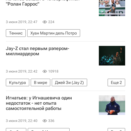
"Ролан Гаррос"
3 июня 2019, 22:47
224
Теннис
Хуан Мартин дель Потро
Jay-Z стал первым рэпером-
миллиардером
3 июня 2019, 22:42
10918
Культура
В мире
Джей Зи (Jay Z)
Еще
2
Музыка
Новости культуры
Игнатьев: у Игнашевича один
недостаток - нет опыта
самостоятельной работы
3 июня 2019, 22:40
336