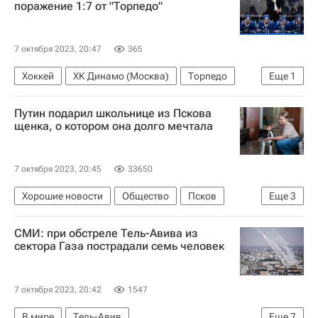
поражение 1:7 от "Торпедо"
7 октября 2023, 20:47
365
Хоккей
ХК Динамо (Москва)
Торпедо
Еще
1
Алексей Кудашов
Путин подарил школьнице из Пскова
щенка, о котором она долго мечтала
7 октября 2023, 20:45
33650
Хорошие новости
Общество
Псков
Еще
3
Россия
Псковская область
СМИ: при обстреле Тель-Авива из
Владимир Путин
сектора Газа пострадали семь человек
7 октября 2023, 20:42
1547
В мире
Тель-Авив
Еще
7