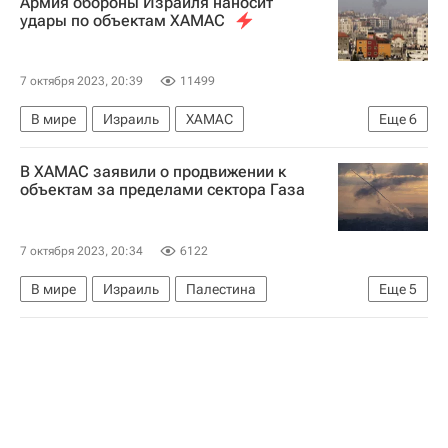
Армия обороны Израиля наносит
удары по объектам ХАМАС
7 октября 2023, 20:39
11499
В мире
Израиль
ХАМАС
Еще
6
Обострение палестино-израильского конфликта в 2023 году
В ХАМАС заявили о продвижении к
Тель-Авив
Палестина
объектам за пределами сектора Газа
Биньямин Нетаньяху
Махмуд Аббас
Армия обороны Израиля (ЦАХАЛ)
7 октября 2023, 20:34
6122
В мире
Израиль
Палестина
Еще
5
Биньямин Нетаньяху
ХАМАС
Махмуд Аббас
Армия обороны Израиля (ЦАХАЛ)
Обострение палестино-израильского конфликта в 2023 году