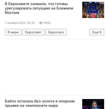
В Евросовете заявили, что готовы
урегулировать ситуацию на Ближнем
Востоке
7 октября 2023, 20:25
5942
В мире
Евросовет
Евросоюз
Еще
8
Обострение палестино-израильского конфликта в 2023 году
Израиль
Палестина
Ближний Восток
Биньямин Нетаньяху
Махмуд Аббас
ХАМАС
Шарль Мишель
Байлз осталась без золота в опорном
прыжке на чемпионате мира