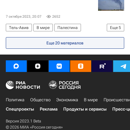
Биньямин Нетаньяху
Израиль
7 октября 2023, 20:07
2652
Тель-Авив
В мире
Палестина
Еще
5
Биньямин Нетаньяху
Еще 20 материалов
Обострение палестино-израильского конфликта в 2023 году
Армия обороны Израиля (ЦАХАЛ)
ХАМАС
Израиль
Политика
Общество
Экономика
В мире
Происшеств
Спецпроекты
Реклама
Продукты и сервисы
Пресс-ц
Версия 2023.1 Beta
© 2026 МИА «Россия сегодня»