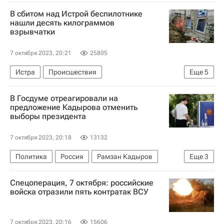
Биньямин Нетаньяху
Махмуд Аббас
В сбитом над Истрой беспилотнике
ХАМАС
ООН
нашли десять килограммов
взрывчатки
Обострение палестино-израильского конфликта в 2023 году
7 октября 2023, 20:21
25805
Истра
Происшествия
Еще
5
Специальная военная операция на Украине
В Госдуме отреагировали на
Татьяна Витушева
Сергей Собянин
предложение Кадырова отменить
выборы президента
Москва
Московская область (Подмосковье)
7 октября 2023, 20:18
13132
Политика
Россия
Рамзан Кадыров
Еще
3
Госдума РФ
Султан Хамзаев
Спецоперация, 7 октября: российские
Владимир Путин
войска отразили пять контратак ВСУ
7 октября 2023, 20:16
15606