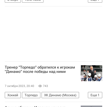
Обострение палестино-израильского конфликта в 2023 году
Израиль
Биньямин Нетаньяху
ХАМАС
Махмуд Аббас
Палестина
Армия обороны Израиля (ЦАХАЛ)
Тренер "Торпедо" обратился к игрокам
"Динамо" после победы над ними
7 октября 2023, 20:40
743
Хоккей
Торпедо
ХК Динамо (Москва)
Еще
1
Регулярный чемпионат КХЛ