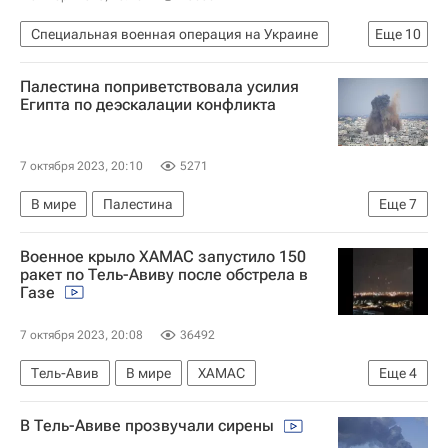
Специальная военная операция на Украине
Еще
10
Россия
Служба безопасности Украины
Палестина поприветствовала усилия
Сергей Шойгу
Киев
Владимир Зеленский
Египта по деэскалации конфликта
Вооруженные силы Украины
СЦКК
Украина
Су-25
В мире
7 октября 2023, 20:10
5271
В мире
Палестина
Еще
7
Обострение палестино-израильского конфликта в 2023 году
Военное крыло ХАМАС запустило 150
Израиль
Махмуд Аббас
ХАМАС
ракет по Тель-Авиву после обстрела в
Газе
Биньямин Нетаньяху
Египет
Армия обороны Израиля (ЦАХАЛ)
7 октября 2023, 20:08
36492
Тель-Авив
В мире
ХАМАС
Еще
4
Армия обороны Израиля (ЦАХАЛ)
В Тель-Авиве прозвучали сирены
Обострение палестино-израильского конфликта в 2023 году