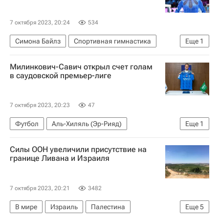
7 октября 2023, 20:24
534
Симона Байлз
Спортивная гимнастика
Еще
1
Чемпионат мира по спортивной гимнастике
Милинкович-Савич открыл счет голам
в саудовской премьер-лиге
7 октября 2023, 20:23
47
Футбол
Аль-Хиляль (Эр-Рияд)
Еще
1
Сергей Милинкович-Савич
Силы ООН увеличили присутствие на
границе Ливана и Израиля
7 октября 2023, 20:21
3482
В мире
Израиль
Палестина
Еще
5