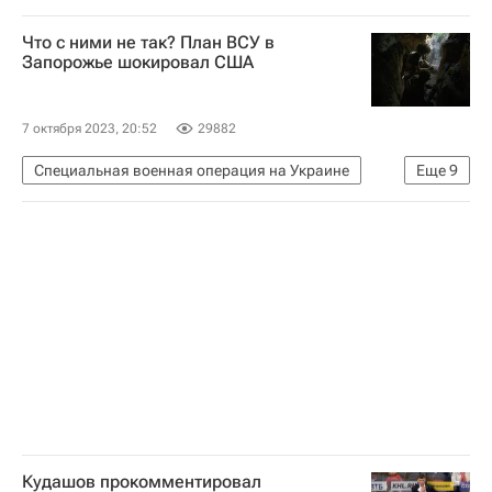
Андрей Миронов
Регулярный чемпионат КХЛ
Что с ними не так? План ВСУ в
КХЛ 2025-2026
Запорожье шокировал США
7 октября 2023, 20:52
29882
Специальная военная операция на Украине
Еще
9
В мире
Вооруженные силы Украины
Владимир Путин
Россия
Украина
США
НАТО
Центральное разведывательное управление (ЦРУ)
Азовское море
Кудашов прокомментировал