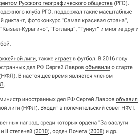
дентом Русского географического общества
(РГО).
одежного клуба РГО, поддержал такие масштабные
й диктант, фотоконкурс "Самая красивая страна",
"Кызыл-Курагино", "Гогланд", "Туннуг" и многие други
ьбой
.
оккейной лиги
, также
играет
в футбол. В 2016 году
остранных дел РФ Сергей Лавров
объявили
о старте
(НФЛ). В настоящее время является членом
Л
.
и министр иностранных дел РФ Сергей Лавров
объявил
ной лиги (НФЛ).
Входит
в попечительский совет НФЛ.
венных наград, среди которых ордена "За заслуги
) и II степеней (
2010
), орден Почета (
2008
) и др.