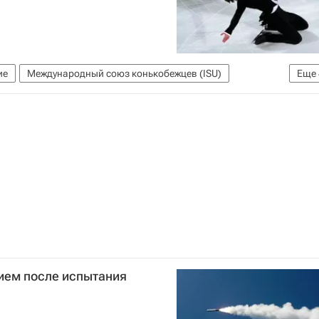
ие
Международный союз конькобежцев (ISU)
Еще
итет (МОК)
Владимир Путин
Марк Кондратюк
ием после испытания