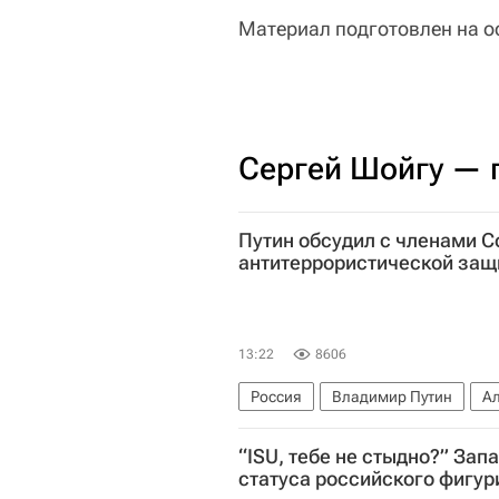
Материал подготовлен на о
Сергей Шойгу — 
Путин обсудил с членами 
антитеррористической за
13:22
8606
Россия
Владимир Путин
Ал
Федеральная служба безопасност
“ISU, тебе не стыдно?” Зап
Госдума РФ
статуса российского фигур