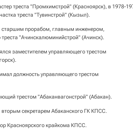
мастер треста "Промхимстрой" (Красноярск), в 1978-19
частка треста "Тувинстрой" (Кызыл).
ыл старшим прорабом, главным инженером,
 треста "Ачинскалюминийстрой" (Ачинск).
влялся заместителем управляющего трестом
орск).
анимал должность управляющего трестом
яющий трестом "Абаканвагонстрой" (Абакан).
л вторым секретарем Абаканского ГК КПСС.
ктор Красноярского крайкома КПСС.