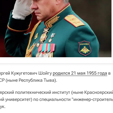
ергей Кужугетович Шойгу
родился 21 мая 1955 года
в
СР (ныне Республика Тыва).
оярский политехнический институт (ныне Красноярски
й университет) по специальности "инженер-строитель
ук.