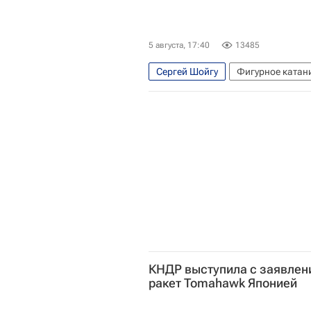
5 августа, 17:40
13485
Сергей Шойгу
Фигурное катан
Международный олимпийский ком
Авторы РИА Новости Спорт
КНДР выступила с заявлен
ракет Tomahawk Японией