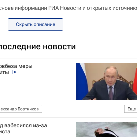
снове информации РИА Новости и открытых источник
Скрыть описание
последние новости
Совбеза меры
щиты
ександр Бортников
Еще
и РФ (ФСБ России)
Безопасность
Вячеслав Володин
ад взбесился из-за
иста