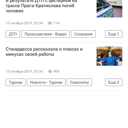
В результате ДТП с цистерной на
Военная операция Турции в Сирии
трассе Прага-Братислава погиб
человек
13 октября 2019, 23:34
714
ДТП
Происшествия - Видео
Словакия
Еще
1
Чехия
Стюардесса рассказала о плюсах и
минусах своей работы
13 октября 2019, 23:34
904
Туризм
Новости - Туризм
Самолеты
Еще
3
авиакомпании
туристы
Туризм