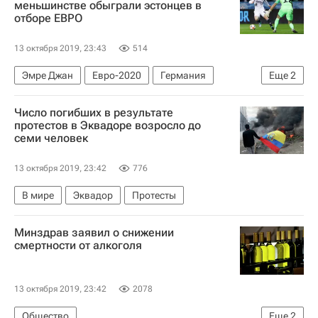
меньшинстве обыграли эстонцев в
отборе ЕВРО
13 октября 2019, 23:43
514
Эмре Джан
Евро-2020
Германия
Еще
2
Тимо Вернер
Илкай Гюндоган
Число погибших в результате
протестов в Эквадоре возросло до
семи человек
13 октября 2019, 23:42
776
В мире
Эквадор
Протесты
Минздрав заявил о снижении
смертности от алкоголя
13 октября 2019, 23:42
2078
Общество
Еще
2