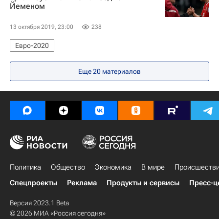
Йеменом
13 октября 2019, 23:00
238
Евро-2020
Еще 20 материалов
Политика
Общество
Экономика
В мире
Происшеств
Спецпроекты
Реклама
Продукты и сервисы
Пресс-ц
Версия 2023.1 Beta
© 2026 МИА «Россия сегодня»