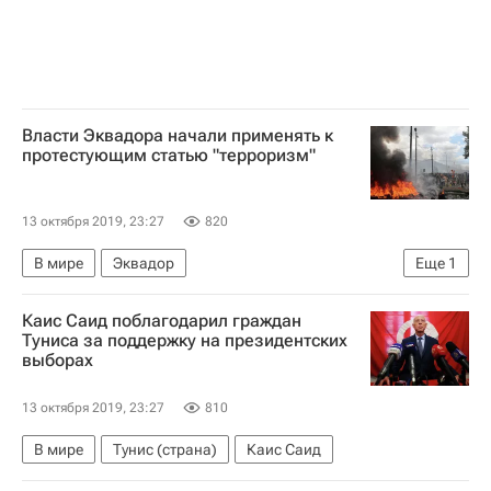
Власти Эквадора начали применять к
протестующим статью "терроризм"
13 октября 2019, 23:27
820
В мире
Эквадор
Еще
1
Ленин Морено (Гарсис Морено)
Каис Саид поблагодарил граждан
Туниса за поддержку на президентских
выборах
13 октября 2019, 23:27
810
В мире
Тунис (страна)
Каис Саид