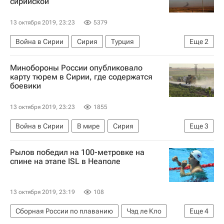
сирийской
13 октября 2019, 23:23
5379
Война в Сирии
Сирия
Турция
Еще
2
Война в Сирии
Минобороны России опубликовало
Военная операция Турции в Сирии
карту тюрем в Сирии, где содержатся
боевики
13 октября 2019, 23:23
1855
Война в Сирии
В мире
Сирия
Еще
3
Война в Сирии
Рылов победил на 100-метровке на
Министерство обороны РФ (Минобороны РФ)
спине на этапе ISL в Неаполе
Россия
13 октября 2019, 23:19
108
Сборная России по плаванию
Чэд ле Кло
Еще
4