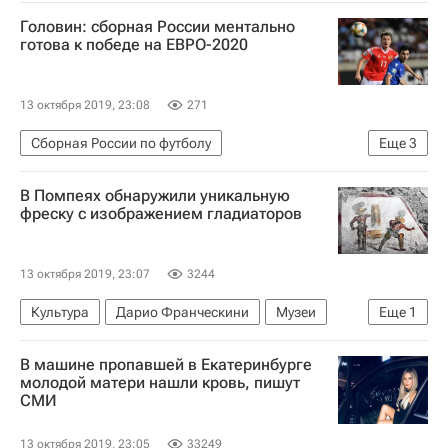
Евгений Рылов
Водные виды
Головин: сборная России ментально
Митч Ларкин
Плавание
готова к победе на ЕВРО-2020
13 октября 2019, 23:08
271
Сборная России по футболу
Еще
3
Александр Головин
Станислав Черчесов
В Помпеях обнаружили уникальную
Евро-2020
фреску с изображением гладиаторов
13 октября 2019, 23:07
3244
Культура
Дарио Франческини
Музеи
Еще
1
Новости культуры
В машине пропавшей в Екатеринбурге
молодой матери нашли кровь, пишут
СМИ
13 октября 2019, 23:05
33249