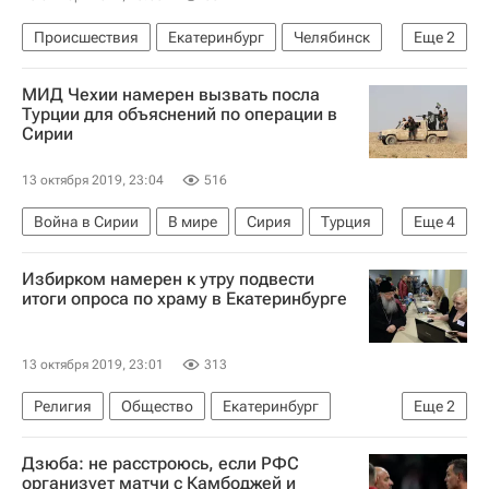
Происшествия
Екатеринбург
Челябинск
Еще
2
Следственный комитет России (СК РФ)
МИД Чехии намерен вызвать посла
Убийство Ксении Каторгиной в Екатеринбурге
Турции для объяснений по операции в
Сирии
13 октября 2019, 23:04
516
Война в Сирии
В мире
Сирия
Турция
Еще
4
Чехия
МИД Чехии
Война в Сирии
Избирком намерен к утру подвести
Военная операция Турции в Сирии
итоги опроса по храму в Екатеринбурге
13 октября 2019, 23:01
313
Религия
Общество
Екатеринбург
Еще
2
Русская православная церковь
Религия
Дзюба: не расстроюсь, если РФС
организует матчи с Камбоджей и