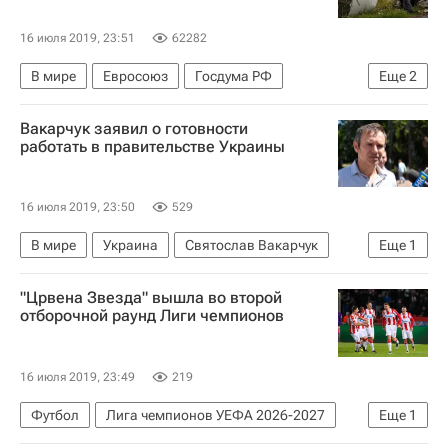
16 июля 2019, 23:51
62282
В мире
Евросоюз
Госдума РФ
Еще
2
MH17. Расследование
Вакарчук заявил о готовности
Леонид Слуцкий (политик)
работать в правительстве Украины
16 июля 2019, 23:50
529
В мире
Украина
Святослав Вакарчук
Еще
1
Ситуация на Украине
"Црвена Звезда" вышла во второй
отборочной раунд Лиги чемпионов
16 июля 2019, 23:49
219
Футбол
Лига чемпионов УЕФА 2026-2027
Еще
1
Црвена Звезда