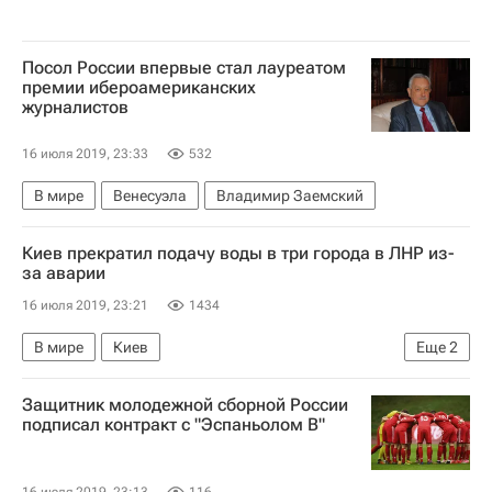
Посол России впервые стал лауреатом
премии ибероамериканских
журналистов
16 июля 2019, 23:33
532
В мире
Венесуэла
Владимир Заемский
Киев прекратил подачу воды в три города в ЛНР из-
за аварии
16 июля 2019, 23:21
1434
В мире
Киев
Еще
2
Луганская Народная Республика
Защитник молодежной сборной России
Ситуация в ДНР и ЛНР
подписал контракт с "Эспаньолом В"
16 июля 2019, 23:13
116