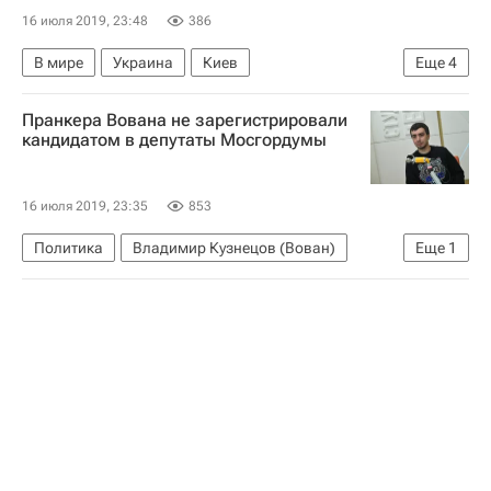
16 июля 2019, 23:48
386
В мире
Украина
Киев
Еще
4
Владимир Зеленский
Евросоюз
Пранкера Вована не зарегистрировали
Еврокомиссия
Урсула фон дер Ляйен
кандидатом в депутаты Мосгордумы
16 июля 2019, 23:35
853
Политика
Владимир Кузнецов (Вован)
Еще
1
Мосгордума