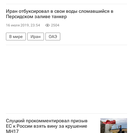
Урсула фон дер Ляйен
ХДС/ХСС
Иран отбуксировал в свои воды сломавшийся в
Персидском заливе танкер
16 июля 2019, 23:54
2504
В мире
Иран
ОАЭ
Слуцкий прокомментировал призыв
ЕС к России взять вину за крушение
MH17