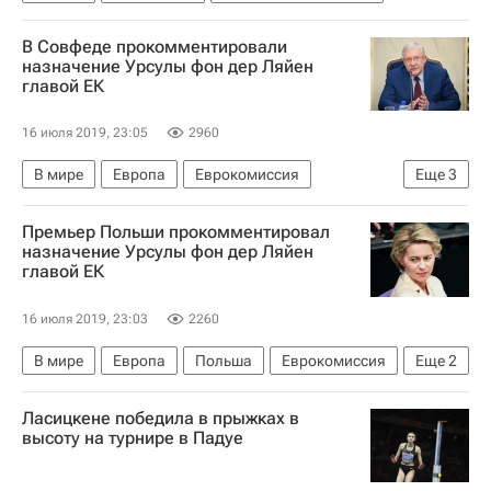
В Совфеде прокомментировали
назначение Урсулы фон дер Ляйен
главой ЕК
16 июля 2019, 23:05
2960
В мире
Европа
Еврокомиссия
Еще
3
Олег Морозов
Урсула фон дер Ляйен
Премьер Польши прокомментировал
Россия
назначение Урсулы фон дер Ляйен
главой ЕК
16 июля 2019, 23:03
2260
В мире
Европа
Польша
Еврокомиссия
Еще
2
Урсула фон дер Ляйен
Матеуш Моравецкий
Ласицкене победила в прыжках в
высоту на турнире в Падуе