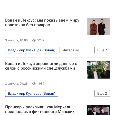
Вован и Лексус: мы показываем миру
политиков без прикрас
3 августа, 10:00
5247
Владимир Кузнецов (Вован)
Интервью
Еще
7
Алексей Столяров (Лексус)
Ангела Меркель
Вован и Лексус опровергли данные о
Анджей Дуда
Элтон Джон
Россия
связи с российскими спецслужбами
Украина
Иран
3 августа, 09:25
1987
Владимир Кузнецов (Вован)
Еще
2
Алексей Столяров (Лексус)
Россия
Пранкеры раскрыли, как Меркель
призналась в фиктивности Минских