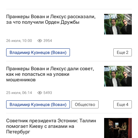
Пранкеры Вован и Лексус рассказали,
за что получили Орден Дружбы
26 июля, 10:00
3954
Владимир Кузнецов (Вован)
Еще
2
Алексей Столяров (Лексус)
Россия
Пранкеры Вован и Лексус дали совет,
как не попасться на уловки
мошенников
25 июля, 06:14
5493
Владимир Кузнецов (Вован)
Общество
Еще
4
Алексей Столяров (Лексус)
мошенники
Советник президента Эстонии: Таллин
Мошенничество
Россия
помогает Киеву с атаками на
Петербург