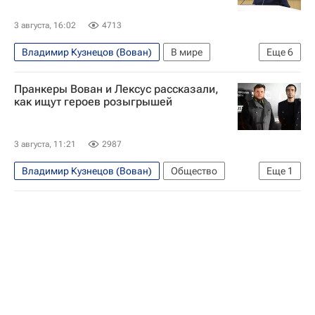
3 августа, 16:02
4713
Владимир Кузнецов (Вован)
В мире
Еще
6
Россия
Донбасс
Германия
Пранкеры Вован и Лексус рассказали,
Ангела Меркель
Алексей Столяров (Лексус)
как ищут героев розыгрышей
Совет Федерации РФ
3 августа, 11:21
2987
Владимир Кузнецов (Вован)
Общество
Еще
1
Алексей Столяров (Лексус)