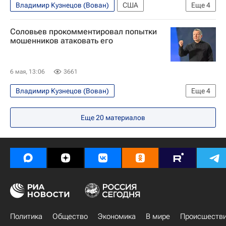
Владимир Кузнецов (Вован)
США
Еще
4
Франция
Турция
Соловьев прокомментировал попытки
Алексей Столяров (Лексус)
Дональд Трамп
мошенников атаковать его
6 мая, 13:06
3661
Владимир Кузнецов (Вован)
Еще
4
Владимир Соловьев (телеведущий)
Еще
20
материалов
Алексей Столяров (Лексус)
Вооруженные силы Украины
Общество
Политика
Общество
Экономика
В мире
Происшеств