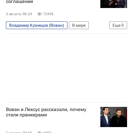
соглашений
3 августа, 06:24
72438
Владимир Кузнецов (Вован)
В мире
Еще
5
Россия
Украина
Донбасс
Ангела Меркель
Алексей Столяров (Лексус)
Вован и Лексус рассказали, почему
стали пранкерами
1 августа, 09:58
1902