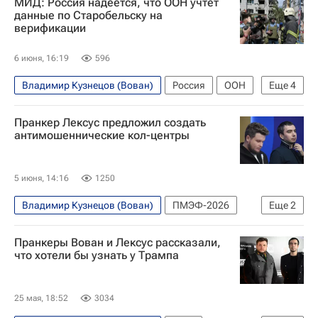
МИД: Россия надеется, что ООН учтет
данные по Старобельску на
верификации
6 июня, 16:19
596
Владимир Кузнецов (Вован)
Россия
ООН
Еще
4
Старобельск
Москва
Пранкер Лексус предложил создать
Вооруженные силы Украины
В мире
антимошеннические кол-центры
5 июня, 14:16
1250
Владимир Кузнецов (Вован)
ПМЭФ-2026
Еще
2
ПМЭФ
Алексей Столяров (Лексус)
Пранкеры Вован и Лексус рассказали,
что хотели бы узнать у Трампа
25 мая, 18:52
3034