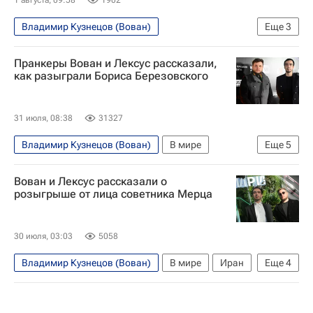
Владимир Кузнецов (Вован)
Еще
3
Алексей Столяров (Лексус)
Россия
Пранкеры Вован и Лексус рассказали,
Общество
как разыграли Бориса Березовского
31 июля, 08:38
31327
Владимир Кузнецов (Вован)
В мире
Еще
5
Россия
Лондон
Москва
Вован и Лексус рассказали о
Борис Березовский
розыгрыше от лица советника Мерца
Алексей Столяров (Лексус)
30 июля, 03:03
5058
Владимир Кузнецов (Вован)
В мире
Иран
Еще
4
Германия
США
Алексей Столяров (Лексус)
Фридрих Мерц