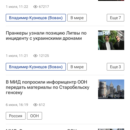
1 июля, 11:22
67217
Владимир Кузнецов (Вован)
В мире
Еще
7
Украина
Санкт-Петербург
Пранкеры узнали позицию Литвы по
Алексей Столяров (Лексус)
Рустем Умеров
инциденту с украинскими дронами
Совет национальной безопасности и обороны Украины
НАТО
Эстония
1 июля, 11:21
12125
Владимир Кузнецов (Вован)
В мире
Еще
3
Литва
Алексей Столяров (Лексус)
В МИД попросили информцентр ООН
Вильнюс
передать материалы по Старобельску
генсеку
6 июня, 16:19
612
Россия
ООН