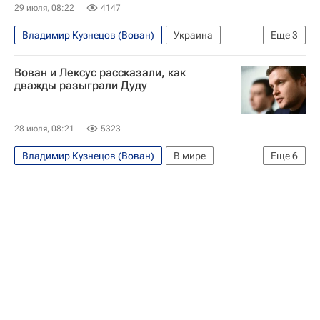
29 июля, 08:22
4147
Владимир Кузнецов (Вован)
Украина
Еще
3
Россия
Алексей Столяров (Лексус)
В мире
Вован и Лексус рассказали, как
дважды разыграли Дуду
28 июля, 08:21
5323
Владимир Кузнецов (Вован)
В мире
Еще
6
Польша
Россия
Литва
Анджей Дуда
Алексей Столяров (Лексус)
ООН