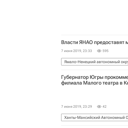
Власти ЯНАО предоставят 
7 июня 2019, 23:33
595
Ямало-Ненецкий автономный окр
Фонд "Петербургский международ
Губернатор Югры прокомме
Ямало-Ненецкий автономный окр
филиала Малого театра в 
7 июня 2019, 23:29
42
Ханты-Мансийский Автономный О
Малый театр
Фонд "Петербург