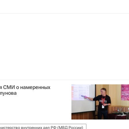
я СМИ о намеренных
олунова
истерство внутренних дел РФ (МВД России)