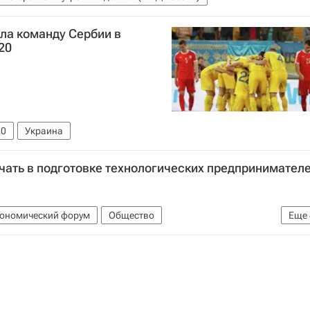
ла команду Сербии в
20
20
Украина
чать в подготовке технологических предпринимател
кономический форум
Общество
Еще
Северный (Арктический) федеральный университет
ный экономический форум" (фонд)
Россия