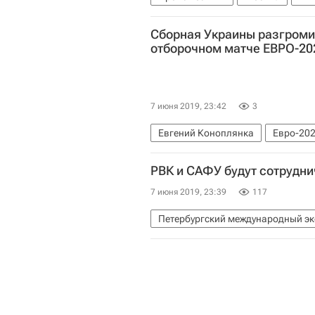
Сборная Украины разгроми
отборочном матче ЕВРО-20
7 июня 2019, 23:42
3
Евгений Коноплянка
Евро-20
РВК и САФУ будут сотрудни
7 июня 2019, 23:39
117
Петербургский международный э
Российская венчурная компания
Фонд "Петербургский международ