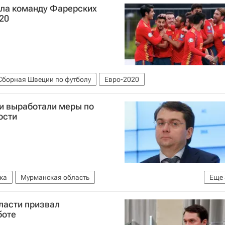
ла команду Фарерских
20
Сборная Швеции по футболу
Евро-2020
и выработали меры по
ости
ка
Мурманская область
Еще
нэнерго России)
Андрей Чибис
ласти призвал
ный экономический форум" (фонд)
боте