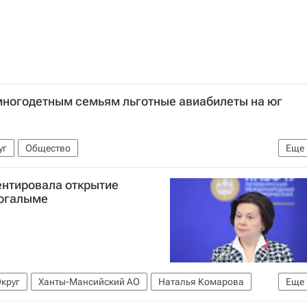
многодетным семьям льготные авиабилеты на юг
уг
Общество
Еще
ный экономический форум" (фонд)
нтировала открытие
уг (ЯНАО)
Когалыме
круг
Ханты-Мансийский АО
Наталья Комарова
Еще
ский международный экономический форум" (фонд)