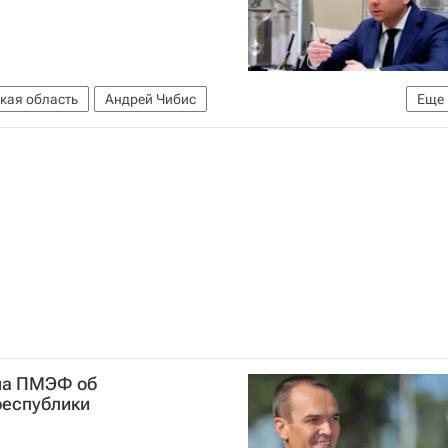
кая область
Андрей Чибис
Еще
ный экономический форум" (фонд)
на ПМЭФ об
республики