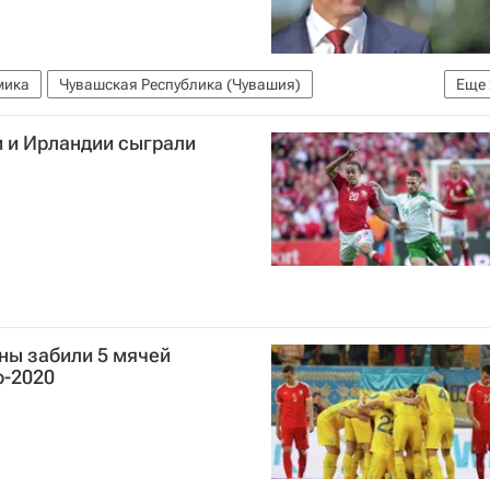
мика
Чувашская Республика (Чувашия)
Еще
бургский международный экономический форум" (фонд)
 и Ирландии сыграли
ны забили 5 мячей
о-2020