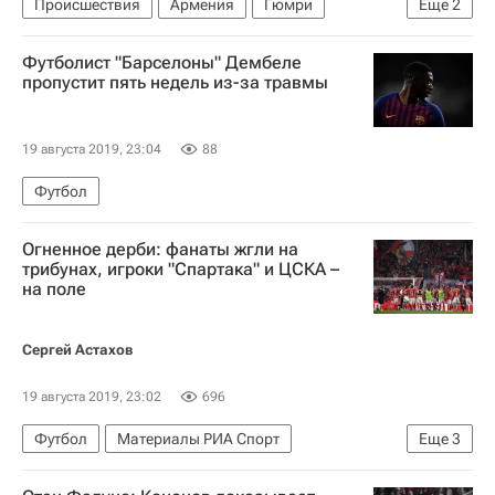
Происшествия
Армения
Гюмри
Еще
2
Победа (авиакомпания)
Россия
Футболист "Барселоны" Дембеле
пропустит пять недель из-за травмы
19 августа 2019, 23:04
88
Футбол
Огненное дерби: фанаты жгли на
трибунах, игроки "Спартака" и ЦСКА –
на поле
Сергей Астахов
19 августа 2019, 23:02
696
Футбол
Материалы РИА Спорт
Еще
3
Спартак Москва
ПФК ЦСКА