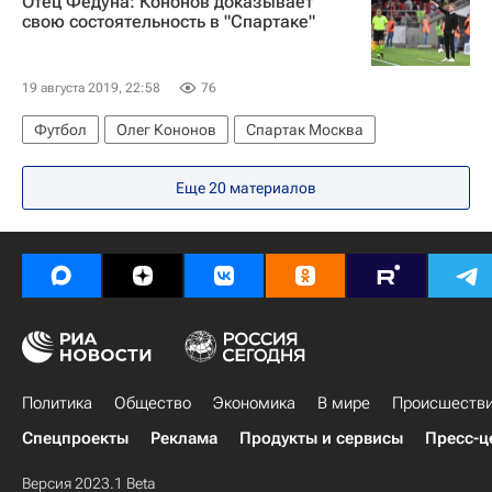
Отец Федуна: Кононов доказывает
Самуэль Жиго
свою состоятельность в "Спартаке"
19 августа 2019, 22:58
76
Футбол
Олег Кононов
Спартак Москва
Еще 20 материалов
Политика
Общество
Экономика
В мире
Происшеств
Спецпроекты
Реклама
Продукты и сервисы
Пресс-ц
Версия 2023.1 Beta