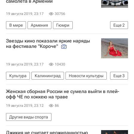
самолета в Армении
19 августа 2019, 23:17
30756
В мире
Армения
Гюмри
Еще
2
Победа (авиакомпания)
Россия
Звезды кино показали яркие наряды
на фестивале "Короче"
19 августа 2019, 23:17
10430
Культура
Калининград
Новости культуры
Еще
3
Стиль жизни
Фото - Культура
Кино
Женская сборная России не сумела выйти в плей-
офф ЧЕ по хоккею на траве
19 августа 2019, 23:12
86
Другие виды спорта
Джикия не считает неожиданностью