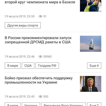
второй круг чемпионата мира в Базеле
19 августа 2019, 23:50
91
Другие виды спорта
В России прокомментировали запуск
запрещенной ДРСМД ракеты в США
19 августа 2019, 23:46
38960
В мире
США
Госдума РФ
Еще
4
Совет Федерации РФ
Бойко призвал обеспечить поддержку
Министерство обороны США
промышленности на Украине
Выход США из договора о РСМД
Россия
19 августа 2019, 23:45
500
В мире
Украина
Верховная Рада Украины
Еще
2