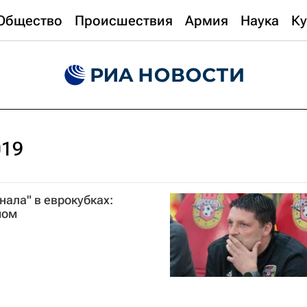
Общество
Происшествия
Армия
Наука
Ку
019
нала" в еврокубках:
мом