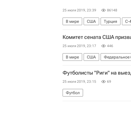
25 июля 2019, 23:39
86148
В мире
США
Турция
С-
Комитет сената США призв
25 июля 2019, 23:17
446
В мире
США
Федеральное
Футболисты "Риги" на выез
25 июля 2019, 23:15
69
Футбол