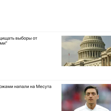
щищать выборы от
ми"
ножами напали на Месута