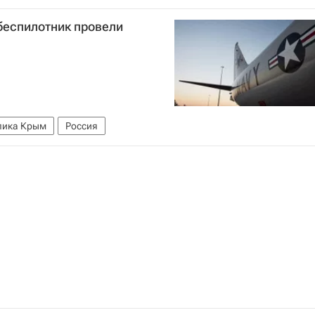
беспилотник провели
лика Крым
Россия