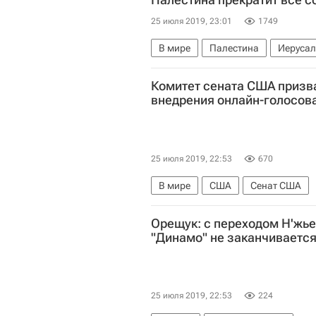
25 июля 2019, 23:01
1749
В мире
Палестина
Иеруса
Обострение палестино-израильско
Комитет сената США призв
внедрения онлайн-голосов
25 июля 2019, 22:53
670
В мире
США
Сенат США
Орещук: с переходом Н'жь
"Динамо" не заканчиваетс
25 июля 2019, 22:53
224