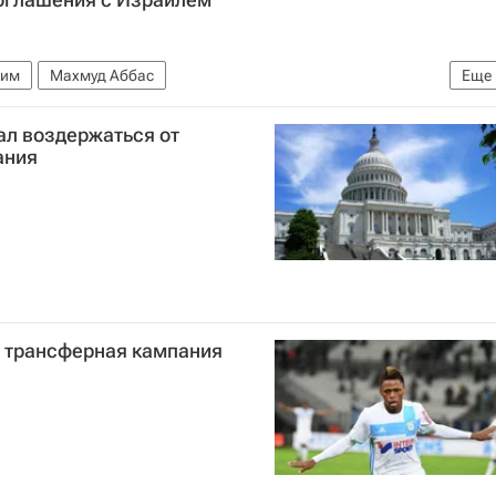
лим
Махмуд Аббас
Еще
го конфликта в 2015 году
ал воздержаться от
ания
е трансферная кампания
я