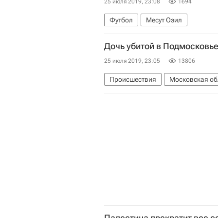
25 июля 2019, 23:08
1694
Футбол
Месут Озил
Дочь убитой в Подмосковье
25 июля 2019, 23:05
13806
Происшествия
Московская об
Палестина прекратит все 