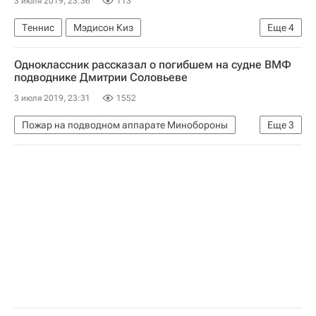
3 июля 2019, 23:36
113
Теннис
Мэдисон Киз
Еще
4
Магдалена Рыбарикова
Анастасия Потапова
Одноклассник рассказал о погибшем на судне ВМФ
Уимблдон
Анастасия Севастова
подводнике Дмитрии Соловьеве
3 июля 2019, 23:31
1552
Пожар на подводном аппарате Минобороны
Еще
3
Происшествия
Брянская область
Россия