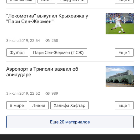
Сбербанк России
Россия
"Локомотив" выкупил Крыховяка у
"Пари Сен-Жермен"
3 июля 2019, 22:54
250
Футбол
Пари Сен-Жермен (ПСЖ)
Еще
1
Гжегож Крыховяк
Аэропорт в Триполи заявил об
авиаударе
3 июля 2019, 22:52
989
В мире
Ливия
Халифа Хафтар
Еще
1
Обострение конфликта в Ливии
Еще 20 материалов