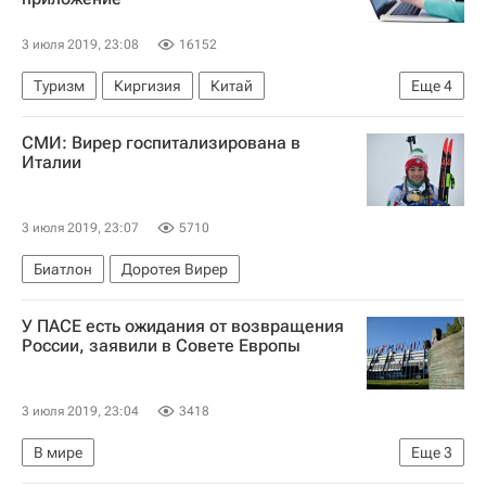
3 июля 2019, 23:08
16152
Туризм
Киргизия
Китай
Еще
4
Новости - Туризм
СМИ: Вирер госпитализирована в
Синьцзян-Уйгурский автономный район
Италии
туристы
Туризм
3 июля 2019, 23:07
5710
Биатлон
Доротея Вирер
У ПАСЕ есть ожидания от возвращения
России, заявили в Совете Европы
3 июля 2019, 23:04
3418
В мире
Еще
3