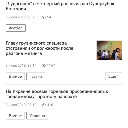
"Лудогорец" в четвертый раз выиграл Суперкубок
Болгарии
3 июля 2019, 23:25
54
Футбол
Главу грузинского спецназа
отстранили от должности после
разгона митинга
3 июля 2019, 23:14
1167
В мире
Грузия
Еще
1
Прекращение авиасообщения между Россией и Грузией
На Украине восемь горняков присоединились к
"подземному" протесту на шахте
3 июля 2019, 23:12
416
В мире
Украина