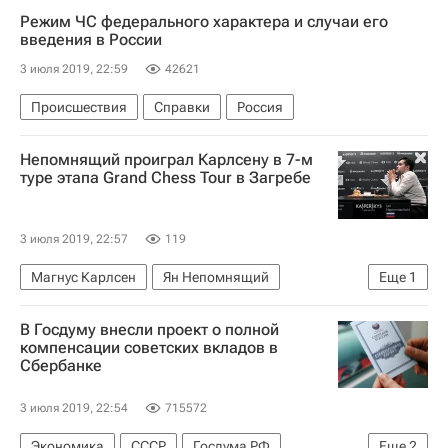
Парламентская ассамблея Совета Европы
Режим ЧС федерального характера и случаи его
Габриэлла Баттаини-Драгони
Россия
введения в России
3 июля 2019, 22:59
42621
Происшествия
Справки
Россия
Непомнящий проиграл Карлсену в 7-м
туре этапа Grand Chess Tour в Загребе
3 июля 2019, 22:57
119
Магнус Карлсен
Ян Непомнящий
Еще
1
Шахматы
В Госдуму внесли проект о полной
компенсации советских вкладов в
Сбербанке
3 июля 2019, 22:54
715572
Экономика
СССР
Госдума РФ
Еще
2