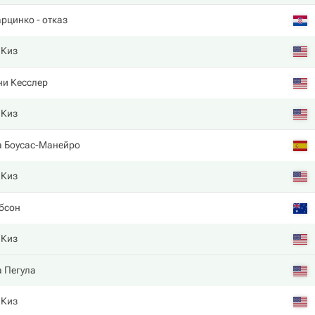
арцинко
- отказ
 Киз
ни Кесслер
 Киз
а Боусас-Манейро
 Киз
бсон
 Киз
 Пегула
 Киз