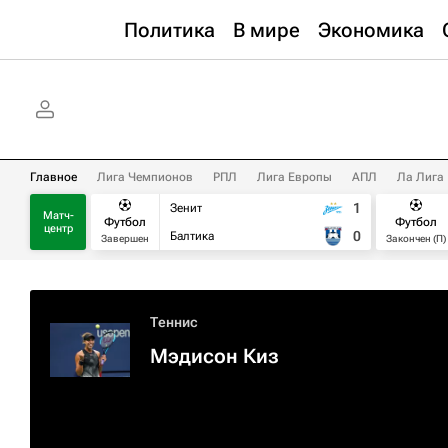
Политика
В мире
Экономика
Главное
Лига Чемпионов
РПЛ
Лига Европы
АПЛ
Ла Лига
1
Зенит
Матч-
Футбол
Футбол
центр
0
Балтика
Завершен
Закончен (П)
Теннис
Мэдисон Киз