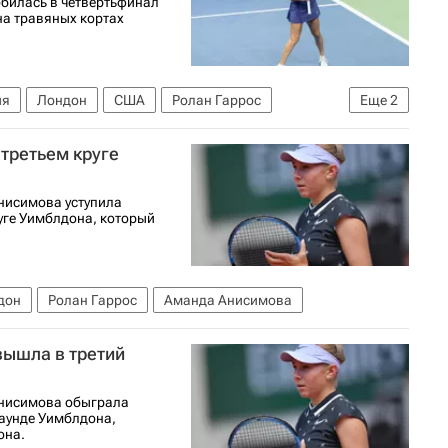
обилась в четвертьфинал
на травяных кортах
ия
Лондон
США
Ролан Гаррос
Еще
2
 третьем круге
нисимова уступила
уге Уимблдона, который
дон
Ролан Гаррос
Аманда Анисимова
вышла в третий
Анисимова обыграла
аунде Уимблдона,
она.