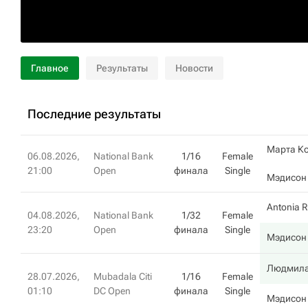
Главное
Результаты
Новости
Последние результаты
Марта К
06.08.2026,
National Bank
1/16
Female
21:00
Open
финала
Single
Мэдисон
Antonia R
04.08.2026,
National Bank
1/32
Female
23:20
Open
финала
Single
Мэдисон
Людмила
28.07.2026,
Mubadala Citi
1/16
Female
01:10
DC Open
финала
Single
Мэдисон