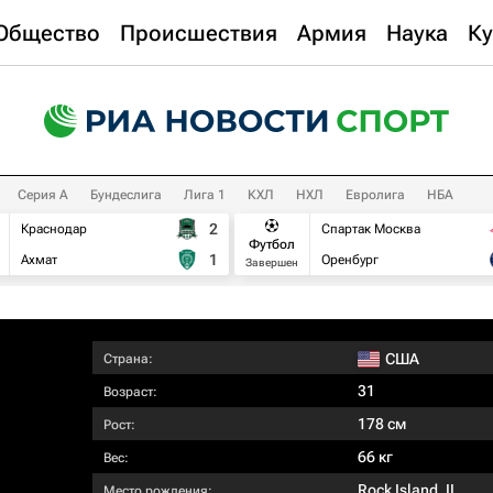
Общество
Происшествия
Армия
Наука
Ку
Серия А
Бундеслига
Лига 1
КХЛ
НХЛ
Евролига
НБА
2
Краснодар
Спартак Москва
Футбол
1
Ахмат
Оренбург
Завершен
США
Страна:
31
Возраст:
178 см
Рост:
66 кг
Вес:
Rock Island, IL
Место рождения: