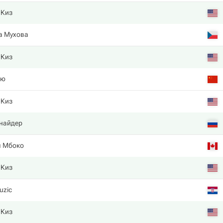
 Киз
а Мухова
 Киз
ью
 Киз
найдер
я Мбоко
 Киз
uzic
 Киз