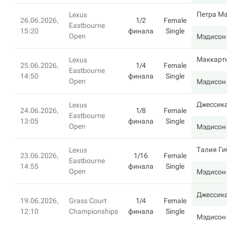
Петра М
Lexus
26.06.2026,
1/2
Female
Eastbourne
15:20
финала
Single
Open
Мэдисон
Маккарт
Lexus
25.06.2026,
1/4
Female
Eastbourne
14:50
финала
Single
Open
Мэдисон
Джессик
Lexus
24.06.2026,
1/8
Female
Eastbourne
13:05
финала
Single
Open
Мэдисон
Талия Ги
Lexus
23.06.2026,
1/16
Female
Eastbourne
14:55
финала
Single
Open
Мэдисон
Джессика
19.06.2026,
Grass Court
1/4
Female
12:10
Championships
финала
Single
Мэдисон