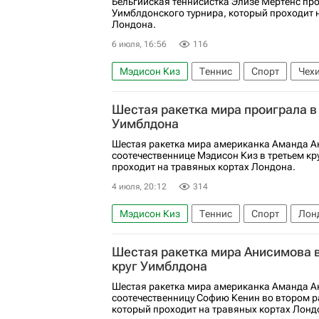
Бельгийская теннисистка Элизе Мертенс пр
Уимблдонского турнира, который проходит 
Лондона.
6 июля, 16:56
116
Мэдисон Киз
Теннис
Спорт
Чех
Элиз Мертенс
Мария Боузкова
Шестая ракетка мира проиграла в
Уимблдона
Шестая ракетка мира американка Аманда А
соотечественнице Мэдисон Киз в третьем кр
проходит на травяных кортах Лондона.
4 июля, 20:12
314
Мэдисон Киз
Теннис
Спорт
Лон
Шестая ракетка мира Анисимова 
круг Уимблдона
Шестая ракетка мира американка Аманда 
соотечественницу Софию Кенин во втором р
который проходит на травяных кортах Лонд