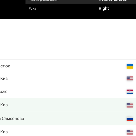
Right
Рука:
остюк
 Киз
uzic
 Киз
 Самсонова
 Киз