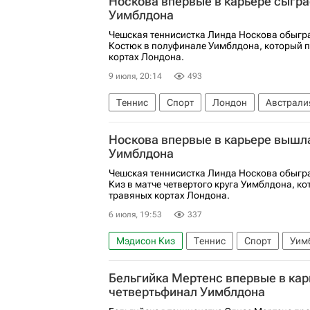
Носкова впервые в карьере сыгра
Уимблдона
Чешская теннисистка Линда Носкова обыгр
Костюк в полуфинале Уимблдона, который п
кортах Лондона.
9 июля, 20:14
493
Теннис
Спорт
Лондон
Австрали
Каролина Мухова
Слоан Стивенс
У
Носкова впервые в карьере вышл
Уимблдона
Чешская теннисистка Линда Носкова обыгр
Киз в матче четвертого круга Уимблдона, к
травяных кортах Лондона.
6 июля, 19:53
337
Мэдисон Киз
Теннис
Спорт
Уим
Бельгийка Мертенс впервые в ка
четвертьфинал Уимблдона