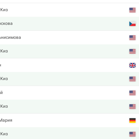
 Киз
оскова
Анисимова
 Киз
н
 Киз
эй
 Киз
 Мария
 Киз