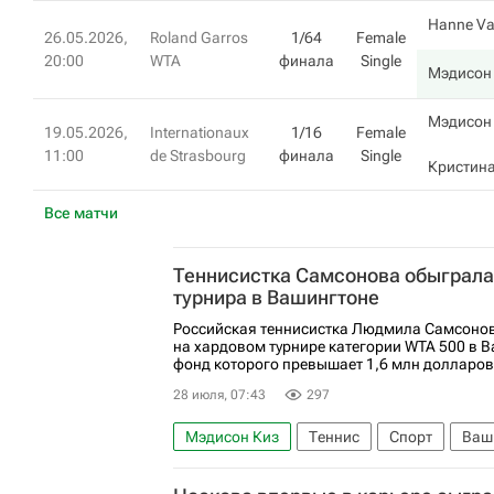
Hanne Va
26.05.2026,
Roland Garros
1/64
Female
20:00
WTA
финала
Single
Мэдисон
Мэдисон
19.05.2026,
Internationaux
1/16
Female
11:00
de Strasbourg
финала
Single
Кристина
Все матчи
Теннисистка Самсонова обыграла 
турнира в Вашингтоне
Российская теннисистка Людмила Самсонов
на хардовом турнире категории WTA 500 в 
фонд которого превышает 1,6 млн долларов
28 июля, 07:43
297
Мэдисон Киз
Теннис
Спорт
Ваши
Женская теннисная ассоциация (WTA)