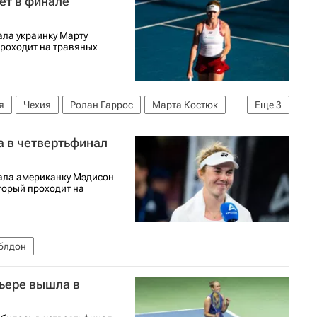
ет в финале
ала украинку Марту
роходит на травяных
я
Чехия
Ролан Гаррос
Марта Костюк
Еще
3
имблдон
а в четвертьфинал
ала американку Мэдисон
оторый проходит на
блдон
рьере вышла в