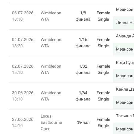
Мэдисон
06.07.2026,
Wimbledon
1/8
Female
18:10
WTA
финала
Single
Линда Н
Аманда 
04.07.2026,
Wimbledon
1/16
Female
18:20
WTA
финала
Single
Мэдисон
Кэти Суо
02.07.2026,
Wimbledon
1/32
Female
15:10
WTA
финала
Single
Мэдисон
Кайла Д
30.06.2026,
Wimbledon
1/64
Female
13:10
WTA
финала
Single
Мэдисон
Татьяна
Lexus
27.06.2026,
Female
Eastbourne
Финал
14:10
Single
Open
Мэдисон