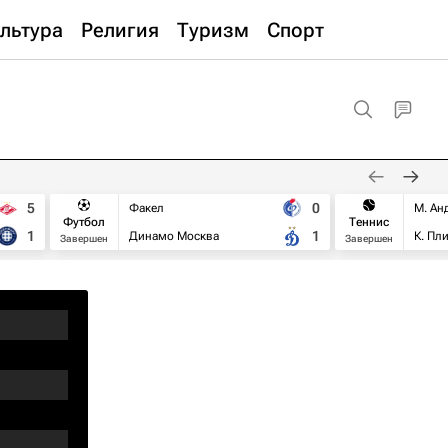
льтура
Религия
Туризм
Спорт
5
0
Факел
М. Ан
Футбол
Теннис
1
1
Динамо Москва
К. Пл
Завершен
Завершен