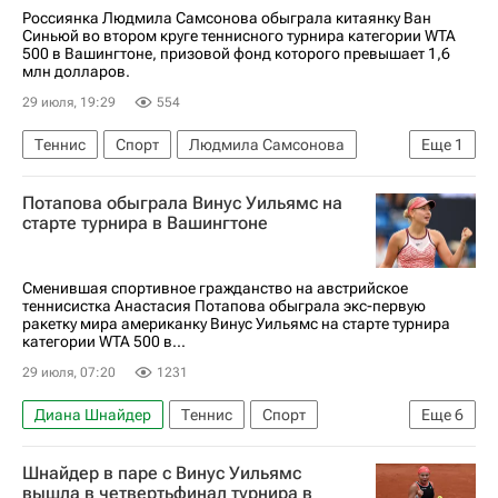
Россиянка Людмила Самсонова обыграла китаянку Ван
Синьюй во втором круге теннисного турнира категории WTA
500 в Вашингтоне, призовой фонд которого превышает 1,6
млн долларов.
29 июля, 19:29
554
Теннис
Спорт
Людмила Самсонова
Еще
1
Женская теннисная ассоциация (WTA)
Потапова обыграла Винус Уильямс на
старте турнира в Вашингтоне
Сменившая спортивное гражданство на австрийское
теннисистка Анастасия Потапова обыграла экс-первую
ракетку мира американку Винус Уильямс на старте турнира
категории WTA 500 в...
29 июля, 07:20
1231
Диана Шнайдер
Теннис
Спорт
Еще
6
Вашингтон (штат)
Сидней
Москва
Шнайдер в паре с Винус Уильямс
Анастасия Потапова
Винус Уильямс
вышла в четвертьфинал турнира в