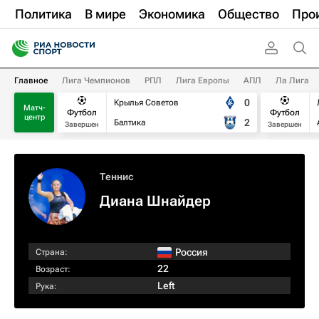
Политика
В мире
Экономика
Общество
Про
Главное
Лига Чемпионов
РПЛ
Лига Европы
АПЛ
Ла Лига
0
Крылья Советов
Матч-
Футбол
Футбол
центр
2
Балтика
Завершен
Завершен
Теннис
Диана Шнайдер
Россия
Страна:
22
Возраст:
Left
Рука: