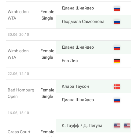
4
Диана Шнайдер
Wimbledon
Female
WTA
Single
6
Людмила Самсонова
30.06, 20:10
7
Диана Шнайдер
Wimbledon
Female
WTA
Single
5
Ева Лис
22.06, 12:10
6
Клара Таусон
Bad Homburg
Female
Open
Single
4
Диана Шнайдер
16.06, 15:10
7
К. Гауфф
Д. Пегула
Grass Court
Female