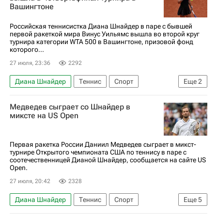
Вашингтоне
Женская теннисная ассоциация (WTA)
Российская теннисистка Диана Шнайдер в паре с бывшей
первой ракеткой мира Винус Уильямс вышла во второй круг
турнира категории WTA 500 в Вашингтоне, призовой фонд
которого...
27 июля, 23:36
2292
Диана Шнайдер
Теннис
Спорт
Еще
2
Винус Уильямс
Медведев сыграет со Шнайдер в
Женская теннисная ассоциация (WTA)
миксте на US Open
Первая ракетка России Даниил Медведев сыграет в микст-
турнире Открытого чемпионата США по теннису в паре с
соотечественницей Дианой Шнайдер, сообщается на сайте US
Open.
27 июля, 20:42
2328
Диана Шнайдер
Теннис
Спорт
Еще
5
Даниил Медведев
Мирра Андреева