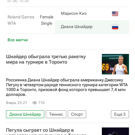
01.06, 15:30
3
Мэдисон Киз
Roland Garros
Female
WTA
Single
6
Диана Шнайдер
Все матчи
Шнайдер обыграла третью ракетку
мира на турнире в Торонто
Россиянка Диана Шнайдер обыграла американку Джессику
Пегулу в четвертом раунде теннисного турнира категории WTA
1000 в Торонто, призовой фонд которого превышает 7,4 млн
долларов.
Вчера, 23:27
710
Диана Шнайдер
Теннис
Спорт
Еще
3
Джессика Пегула
Ига Швентек
Пегула сыграет со Шнайдер в
Женская теннисная ассоциация (WTA)