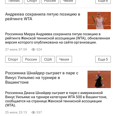
Теннис
Спорт
Россия
Чехия
Еще
6
Украина
Ролан Гаррос
Мирра Андреева
Андреева сохранила пятую позицию в
Арина Соболенко
Елена Рыбакина
рейтинге WTA
Женская теннисная ассоциация (WTA)
Россиянка Мирра Андреева сохранила пятую позицию в
рейтинге Женской теннисной ассоциации (WTA), обновленная
версия которого опубликована на сайте организации.
27 июля, 07:59
524
Спорт
Россия
США
Чехия
Еще
5
Мирра Андреева
Арина Соболенко
Россиянка Шнайдер сыграет в паре с
Елена Рыбакина
Винус Уильямс на турнире в
Вашингтоне
Женская теннисная ассоциация (WTA)
Ролан Гаррос
Россиянка Диана Шнайдер сыграет в паре с американкой
Винус Уильямс на турнире категории WTA 500 в Вашингтоне,
сообщается на странице Женской теннисной ассоциации
(WTA).
25 июля, 23:13
537