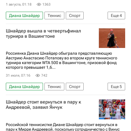
1 августа, 01:18
1363
Диана Шнайдер
Теннис
Спорт
Еще
4
Вашингтон (штат)
Людмила Самсонова
Шнайдер вышла в четвертьфинал
Джессика Пегула
турнира в Вашингтоне
Женская теннисная ассоциация (WTA)
Россиянка Диана Шнайдер обыграла представляющую
Австрию Анастасию Потапову во втором круге теннисного
турнира категории WTA 500 в Вашингтоне, призовой фонд
которого превышает 1,6...
31 июля, 07:16
742
Диана Шнайдер
Теннис
Спорт
Еще
5
Вашингтон (штат)
Австрия
Шнайдер стоит вернуться в пару к
Анастасия Потапова
Людмила Самсонова
Андреевой, заявил Янчук
Женская теннисная ассоциация (WTA)
Российской теннисистке Диане Шнайдер стоит вернуться в
пару к Мирре Андреевой, поскольку сотрудничество с Винус