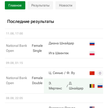
Главное
Результаты
Новости
Последние результаты
11.08, 17:00
Диана Шнайдер
National Bank
Female
Open
Single
Ига Швентек
09.08, 01:15
3
Ц. Синью
Ф. Ву
National Bank
Female
Open
Double
Э.
Д.
6
Мертенс
Шнайдер
08.08, 22:05