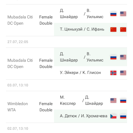
Д.
В.
4
Шнайдер
Уильямс
Mubadala Citi
Female
DC Open
Double
6
Т. Цяньхуэй
С. Ифань
27.07, 22:05
Д.
В.
6
Шнайдер
Уильямс
Mubadala Citi
Female
DC Open
Double
3
У. Эйкери
К. Глисон
03.07, 13:10
М.
Д.
6
Кесслер
Шнайдер
Wimbledon
Female
WTA
Double
7
А. Детюк
И. Хромачева
02.07, 13:10