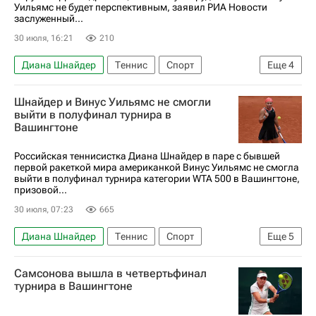
Уильямс не будет перспективным, заявил РИА Новости
заслуженный...
30 июля, 16:21
210
Диана Шнайдер
Теннис
Спорт
Еще
4
Виктор Янчук
Мирра Андреева
Шнайдер и Винус Уильямс не смогли
Винус Уильямс
выйти в полуфинал турнира в
Вашингтоне
Женская теннисная ассоциация (WTA)
Российская теннисистка Диана Шнайдер в паре с бывшей
первой ракеткой мира американкой Винус Уильямс не смогла
выйти в полуфинал турнира категории WTA 500 в Вашингтоне,
призовой...
30 июля, 07:23
665
Диана Шнайдер
Теннис
Спорт
Еще
5
Вашингтон (штат)
Сидней
Винус Уильямс
Самсонова вышла в четвертьфинал
Мирра Андреева
турнира в Вашингтоне
Женская теннисная ассоциация (WTA)