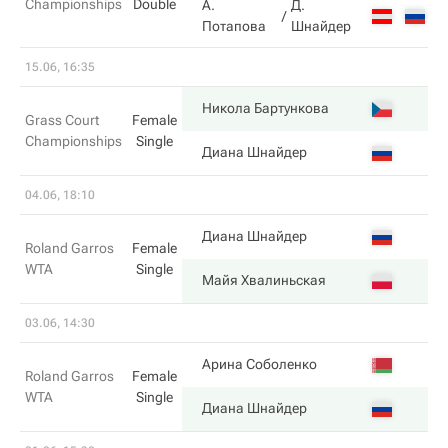
Championships
Double
А.
Д.
6
Потапова
Шнайдер
15.06, 16:35
6
Никола Бартункова
Grass Court
Female
Championships
Single
2
Диана Шнайдер
04.06, 18:10
6
Диана Шнайдер
Roland Garros
Female
WTA
Single
7
Майя Хвалиньская
03.06, 14:30
6
Арина Соболенко
Roland Garros
Female
WTA
Single
3
Диана Шнайдер