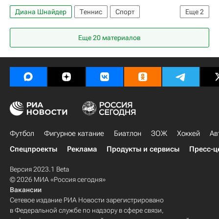
Диана Шнайдер
Теннис
Спорт
Еще
2
Винус Уильямс
Еще 20 материалов
Женская теннисная ассоциация (WTA)
Футбол
Фигурное катание
Биатлон
ЗОЖ
Хоккей
Ав
Спецпроекты
Реклама
Продукты и сервисы
Пресс-ц
Версия 2023.1 Beta
© 2026 МИА «Россия сегодня»
Вакансии
Сетевое издание РИА Новости зарегистрировано
в Федеральной службе по надзору в сфере связи,