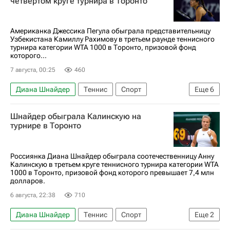
четвертом круге турнира в Торонто
Американка Джессика Пегула обыграла представительницу
Узбекистана Камиллу Рахимову в третьем раунде теннисного
турнира категории WTA 1000 в Торонто, призовой фонд
которого...
7 августа, 00:25
460
Диана Шнайдер
Теннис
Спорт
Еще
6
Узбекистан
Торонто
Ролан Гаррос
Шнайдер обыграла Калинскую на
Камилла Рахимова
Джессика Пегула
турнире в Торонто
Женская теннисная ассоциация (WTA)
Россиянка Диана Шнайдер обыграла соотечественницу Анну
Калинскую в третьем круге теннисного турнира категории WTA
1000 в Торонто, призовой фонд которого превышает 7,4 млн
долларов.
6 августа, 22:38
710
Диана Шнайдер
Теннис
Спорт
Еще
2