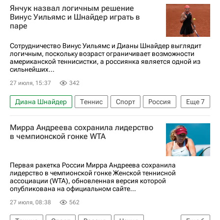
Янчук назвал логичным решение
Андрей Рублев
Арина Соболенко
Винус Уильямс и Шнайдер играть в
паре
Новак Джокович
Сотрудничество Винус Уильямс и Дианы Шнайдер выглядит
логичным, поскольку возраст ограничивает возможности
американской теннисистки, а россиянка является одной из
сильнейших...
27 июля, 15:37
342
Диана Шнайдер
Теннис
Спорт
Россия
Еще
7
Вашингтон (штат)
США
Виктор Янчук
Мирра Андреева сохранила лидерство
Винус Уильямс
Сидней
Мирра Андреева
в чемпионской гонке WTA
Женская теннисная ассоциация (WTA)
Первая ракетка России Мирра Андреева сохранила
лидерство в чемпионской гонке Женской теннисной
ассоциации (WTA), обновленная версия которой
опубликована на официальном сайте...
27 июля, 08:38
562