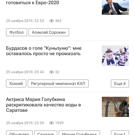
готовиться к Евро-2020
25 ноября 2019, 23:53
362
Футбол
Алексей Сорокин
Бурдасов о голе "Куньлуню": мне
оставалось просто не промазать
25 ноября 2019, 23:43
32
Хоккей
Регулярный чемпионат КХЛ
Еще
4
Алексей Кудашов
Шанхайские драконы
Актриса Мария Голубкина
СКА (Санкт-Петербург)
Антон Бурдасов
раскритиковала качество воды в
Саратове
25 ноября 2019, 23:39
1920
Общество
Саратов
Мария Голубкина
Еще
1