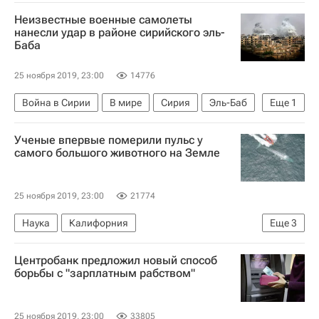
Всемирное антидопинговое агентство (WADA)
Неизвестные военные самолеты
нанесли удар в районе сирийского эль-
Баба
25 ноября 2019, 23:00
14776
Война в Сирии
В мире
Сирия
Эль-Баб
Еще
1
Война в Сирии
Ученые впервые померили пульс у
самого большого животного на Земле
25 ноября 2019, 23:00
21774
Наука
Калифорния
Еще
3
Стэнфордский университет
Центробанк предложил новый способ
Открытия - РИА Наука
биология
борьбы с "зарплатным рабством"
25 ноября 2019, 23:00
33805