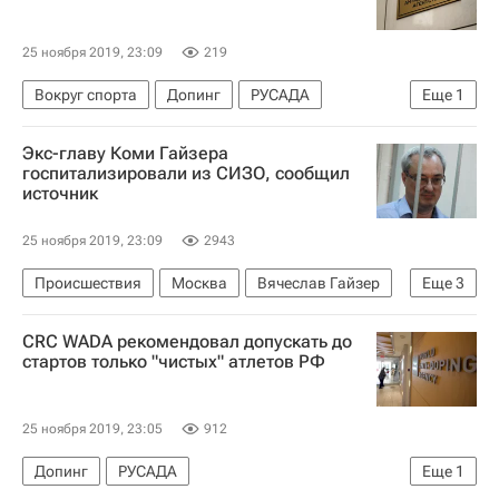
25 ноября 2019, 23:09
219
Вокруг спорта
Допинг
РУСАДА
Еще
1
Всемирное антидопинговое агентство (WADA)
Экс-главу Коми Гайзера
госпитализировали из СИЗО, сообщил
источник
25 ноября 2019, 23:09
2943
Происшествия
Москва
Вячеслав Гайзер
Еще
3
Лефортово
Дело в отношении властей Коми
CRC WADA рекомендовал допускать до
Республика Коми
стартов только "чистых" атлетов РФ
25 ноября 2019, 23:05
912
Допинг
РУСАДА
Еще
1