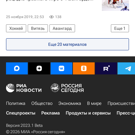
25 ноября 2019, 22:53
138
Хоккей
Витязь
Авангард
Еще
1
Петр Кочетков
Еще 20 материалов
Политика
Общество
Экономика
В мире
Происшеств
Спецпроекты
Реклама
Продукты и сервисы
Пресс-ц
Версия 2023.1 Beta
© 2026 МИА «Россия сегодня»