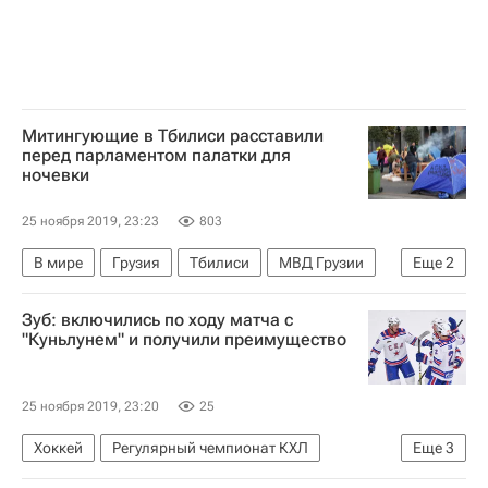
Митингующие в Тбилиси расставили
перед парламентом палатки для
ночевки
25 ноября 2019, 23:23
803
В мире
Грузия
Тбилиси
МВД Грузии
Еще
2
Единое национальное движение
Зуб: включились по ходу матча с
Протесты в Тбилиси
"Куньлунем" и получили преимущество
25 ноября 2019, 23:20
25
Хоккей
Регулярный чемпионат КХЛ
Еще
3
Шанхайские драконы
СКА (Санкт-Петербург)