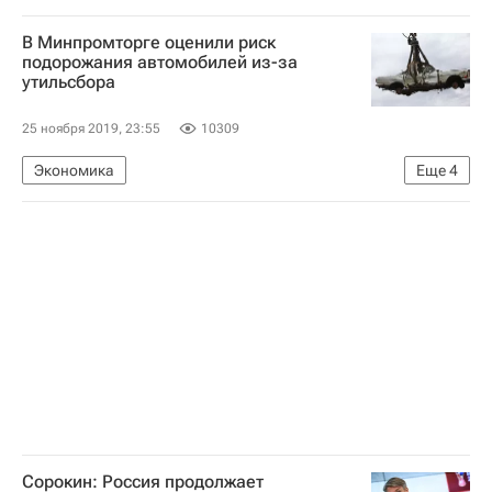
Тейлор Свифт (певица)
Новости культуры
В Минпромторге оценили риск
Фото - Культура
Музыка
подорожания автомобилей из-за
утильсбора
25 ноября 2019, 23:55
10309
Экономика
Еще
4
Министерство промышленности и торговли РФ (Минпромторг России)
Денис Мантуров
Авто
Россия
Сорокин: Россия продолжает