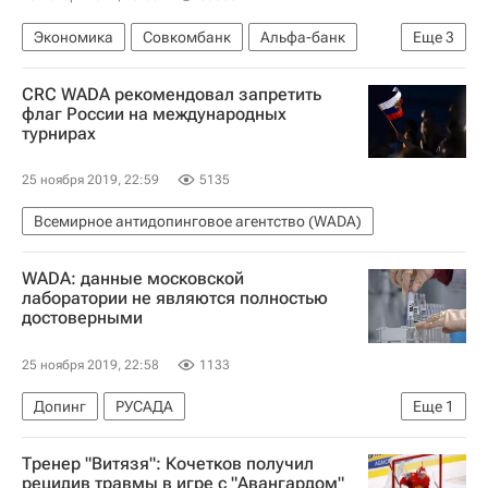
Экономика
Совкомбанк
Альфа-банк
Еще
3
Центральный Банк РФ (ЦБ РФ)
CRC WADA рекомендовал запретить
Эльвира Набиуллина
Россия
флаг России на международных
турнирах
25 ноября 2019, 22:59
5135
Всемирное антидопинговое агентство (WADA)
WADA: данные московской
лаборатории не являются полностью
достоверными
25 ноября 2019, 22:58
1133
Допинг
РУСАДА
Еще
1
Всемирное антидопинговое агентство (WADA)
Тренер "Витязя": Кочетков получил
рецидив травмы в игре с "Авангардом"