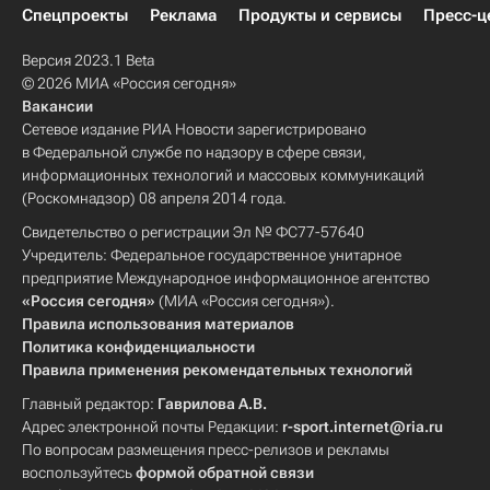
Спецпроекты
Реклама
Продукты и сервисы
Пресс-ц
Версия 2023.1 Beta
© 2026 МИА «Россия сегодня»
Вакансии
Сетевое издание РИА Новости зарегистрировано
в Федеральной службе по надзору в сфере связи,
информационных технологий и массовых коммуникаций
(Роскомнадзор) 08 апреля 2014 года.
Свидетельство о регистрации Эл № ФС77-57640
Учредитель: Федеральное государственное унитарное
предприятие Международное информационное агентство
«Россия сегодня»
(МИА «Россия сегодня»).
Правила использования материалов
Политика конфиденциальности
Правила применения рекомендательных технологий
Главный редактор:
Гаврилова А.В.
Адрес электронной почты Редакции:
r-sport.internet@ria.ru
По вопросам размещения пресс-релизов и рекламы
воспользуйтесь
формой обратной связи