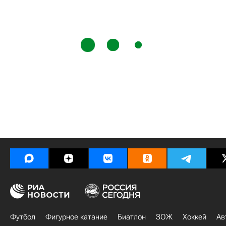
Футбол
Фигурное катание
Биатлон
ЗОЖ
Хоккей
Ав