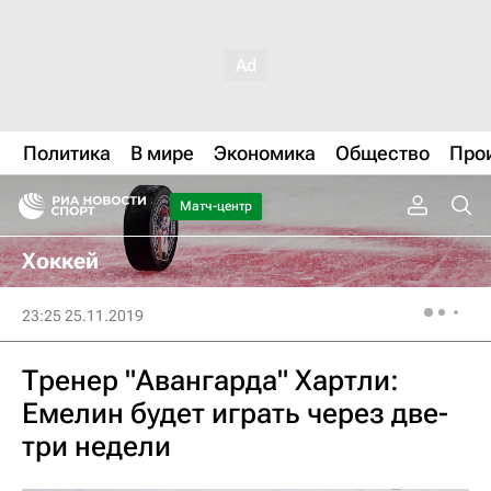
Политика
В мире
Экономика
Общество
Про
Матч-центр
Хоккей
23:25 25.11.2019
Тренер "Авангарда" Хартли:
Емелин будет играть через две-
три недели