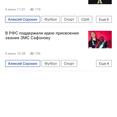
4 июня, 11:01
170
Алексей Сорокин
Футбол
Спорт
США
Еще
6
Канада
Мексика
В РФС поддержали идею присвоения
Российский футбольный союз (РФС)
звания ЗМС Сафонову
Международная федерация футбола (ФИФА)
Союз европейских футбольных ассоциаций (УЕФА)
4 июня, 10:38
195
ПМЭФ
Алексей Сорокин
Футбол
Спорт
Еще
4
Российский футбольный союз (РФС)
Матвей Сафонов
Лига чемпионов УЕФА 2026-2027
ПМЭФ