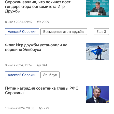
Сорокин заявил, что покинет пост
Михаил Мамиашвили
гендиректора оргкомитета Игр
Дружбы
Международный олимпийский комитет (МОК)
Всемирные игры дружбы
8 июля 2024, 09:47
2009
Алексей Сорокин
Всемирные игры дружбы
Еще
3
Екатеринбург
Москва
Спорт
Флаг Игр дружбы установили на
вершине Эльбруса
3 июля 2024, 11:57
344
Алексей Сорокин
Эльбрус
Путин наградил советника главы РФС
Сорокина
13 июня 2024, 20:03
279