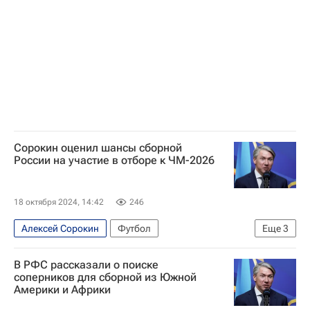
Российский футбольный союз (РФС)
Сорокин оценил шансы сборной
России на участие в отборе к ЧМ-2026
18 октября 2024, 14:42
246
Алексей Сорокин
Футбол
Еще
3
Российский футбольный союз (РФС)
В РФС рассказали о поиске
Международная федерация футбола (ФИФА)
соперников для сборной из Южной
Америки и Африки
Союз европейских футбольных ассоциаций (УЕФА)