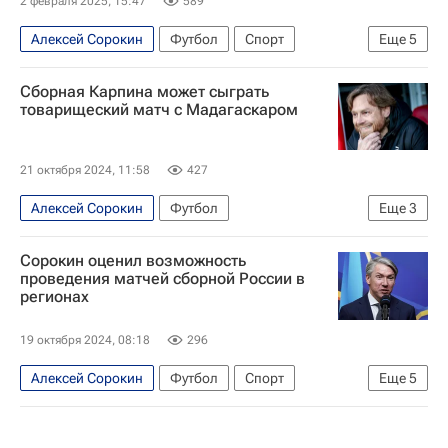
2 февраля 2025, 15:47
589
Алексей Сорокин
Футбол
Спорт
Еще
5
Москва
Александр Дюков
Сборная Карпина может сыграть
Российский футбольный союз (РФС)
товарищеский матч с Мадагаскаром
Международная федерация футбола (ФИФА)
Газпром
21 октября 2024, 11:58
427
Алексей Сорокин
Футбол
Еще
3
Валерий Карпин
Мадагаскар
Сорокин оценил возможность
Сборная России по футболу
проведения матчей сборной России в
регионах
19 октября 2024, 08:18
296
Алексей Сорокин
Футбол
Спорт
Еще
5
Россия
Волгоград
Москва
Валерий Карпин