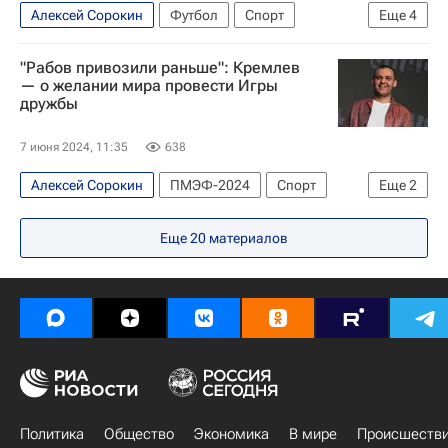
Алексей Сорокин
Футбол
Спорт
Еще
4
Россия
Российский футбольный союз (РФС)
"Рабов привозили раньше": Кремлев
Владимир Путин
Динамо Москва
— о желании мира провести Игры
дружбы
7 июня 2024, 11:35
638
Алексей Сорокин
ПМЭФ-2024
Спорт
Еще
2
Умар Кремлев
Всемирные игры дружбы
Еще
20
материалов
Политика
Общество
Экономика
В мире
Происшеств