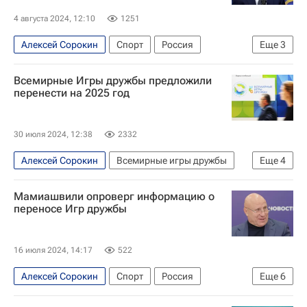
4 августа 2024, 12:10
1251
Алексей Сорокин
Спорт
Россия
Еще
3
Александр Алаев
Москва
Всемирные Игры дружбы предложили
Николай Писарев
перенести на 2025 год
30 июля 2024, 12:38
2332
Алексей Сорокин
Всемирные игры дружбы
Еще
4
Спорт
Новосибирск
Максим Агапитов
Мамиашвили опроверг информацию о
Федерация тяжелой атлетики России (ФТАР)
переносе Игр дружбы
16 июля 2024, 14:17
522
Алексей Сорокин
Спорт
Россия
Еще
6
Москва
Екатеринбург
Максим Агапитов