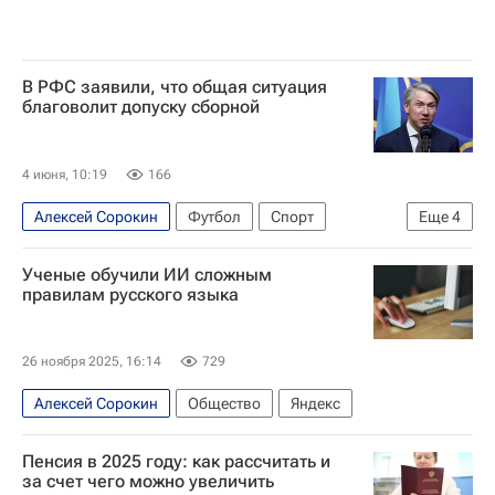
В РФС заявили, что общая ситуация
благоволит допуску сборной
4 июня, 10:19
166
Алексей Сорокин
Футбол
Спорт
Еще
4
Российский футбольный союз (РФС)
Ученые обучили ИИ сложным
Международная федерация футбола (ФИФА)
правилам русского языка
Союз европейских футбольных ассоциаций (УЕФА)
ПМЭФ
26 ноября 2025, 16:14
729
Алексей Сорокин
Общество
Яндекс
Пенсия в 2025 году: как рассчитать и
за счет чего можно увеличить