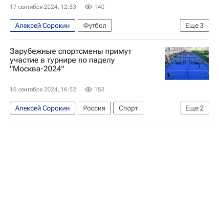
17 сентября 2024, 12:33
140
Алексей Сорокин
Футбол
Еще
3
Александр Дюков
Зарубежные спортсмены примут
Российский футбольный союз (РФС)
участие в турнире по паделу
"Москва-2024"
Сборная России по футболу
16 сентября 2024, 16:52
153
Алексей Сорокин
Россия
Спорт
Еще
2
Европа
Южная Америка