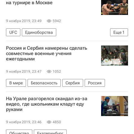
на турнире в Москве
9 ноября 2019, 23:49
5942
UFC
Единоборства
Еще
1
ММА (Смешанные единоборства)
Россия и Сербия намерены сделать
совместные военные учения
ежегодными
9 ноября 2019, 23:47
1052
В мире
Безопасность
Сербия
Россия
На Урале разгорелся скандал из-за
видео, где школьникам кладут еду
руками
9 ноября 2019, 23:46
4850
Общество
Екатеринбург