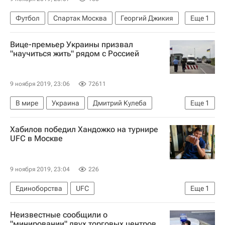
Футбол
Спартак Москва
Георгий Джикия
Еще
1
Доменико Тедеско
Вице-премьер Украины призвал
"научиться жить" рядом с Россией
9 ноября 2019, 23:06
72611
В мире
Украина
Дмитрий Кулеба
Еще
1
Россия
Хабилов победил Хандожко на турнире
UFC в Москве
9 ноября 2019, 23:04
226
Единоборства
UFC
Еще
1
ММА (Смешанные единоборства)
Неизвестные сообщили о
"минировании" двух торговых центров