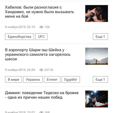
Реджеп Тайип Эрдоган
Сирия
Хабилов: были разногласия с
Владимир Путин
Война в Сирии
Хандожко, не нужно было вызывать
меня на бой
9 ноября 2019, 23:10
126
Единоборства
UFC
Еще
1
ММА (Смешанные единоборства)
В аэропорту Шарм-эш-Шейха у
украинского самолета загорелось
шасси
9 ноября 2019, 23:09
23176
В мире
Украина
Египет
EgyptAir
Еще
1
Шарм-эш-Шейх
Джикия: поведение Тедеско на бровке
- одна из причин наших побед
9 ноября 2019, 23:07
168