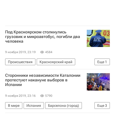
Под Красноярском столкнулись
грузовик и микроавтобус, погибли два
человека
9 ноября 2019, 23:19
4584
Происшествия
Красноярский край
Еще
1
ГИБДД МВД РФ
Сторонники независимости Каталонии
протестуют накануне выборов в
Испании
9 ноября 2019, 23:16
5790
В мире
Испания
Барселона (город)
Еще
3
Каталония
Протесты
Педро Санчес