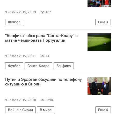
9 ноября 2019, 23:13
407
Футбол
Еще
3
Система видеопомощи арбитрам (VAR)
"Бенфика" обыграла "Санта-Клару" в
Спартак Москва
Джордан Ларссон
матче чемпионата Португалии
9 ноября 2019, 23:11
44
Футбол
Санта-Клара
Бенфика
Путин и Эрдоган обсудили по телефону
ситуацию в Сирии
9 ноября 2019, 23:10
3798
Война в Сирии
В мире
Еще
4