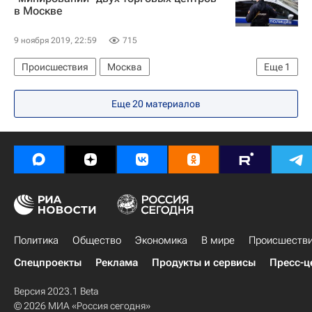
в Москве
9 ноября 2019, 22:59
715
Происшествия
Москва
Еще
1
Массовые звонки о "минировании" зданий в России
Еще 20 материалов
Политика
Общество
Экономика
В мире
Происшеств
Спецпроекты
Реклама
Продукты и сервисы
Пресс-ц
Версия 2023.1 Beta
© 2026 МИА «Россия сегодня»