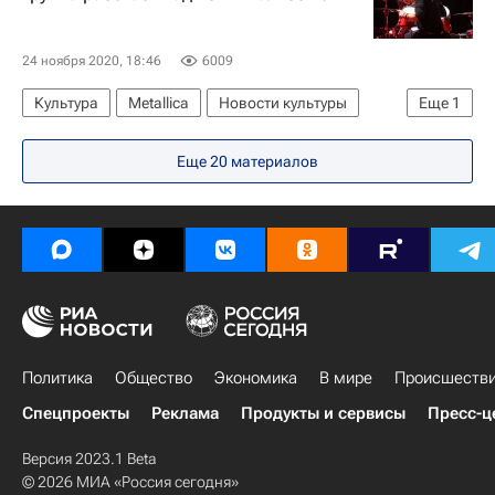
24 ноября 2020, 18:46
6009
Культура
Metallica
Новости культуры
Еще
1
Музыка
Еще 20 материалов
Политика
Общество
Экономика
В мире
Происшеств
Спецпроекты
Реклама
Продукты и сервисы
Пресс-ц
Версия 2023.1 Beta
© 2026 МИА «Россия сегодня»