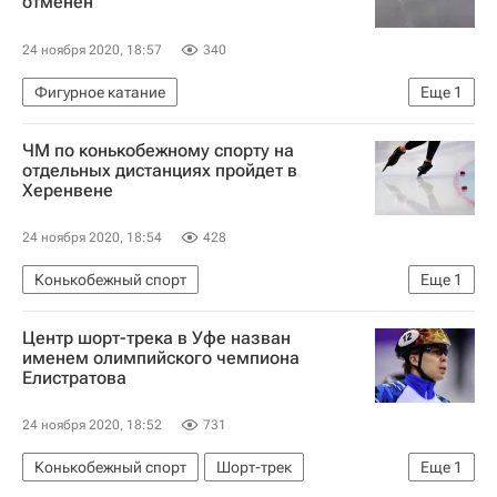
отменен
24 ноября 2020, 18:57
340
Фигурное катание
Еще
1
Спорт в условиях пандемии коронавируса
ЧМ по конькобежному спорту на
отдельных дистанциях пройдет в
Херенвене
24 ноября 2020, 18:54
428
Конькобежный спорт
Еще
1
Международный союз конькобежцев (ISU)
Центр шорт-трека в Уфе назван
именем олимпийского чемпиона
Елистратова
24 ноября 2020, 18:52
731
Конькобежный спорт
Шорт-трек
Еще
1