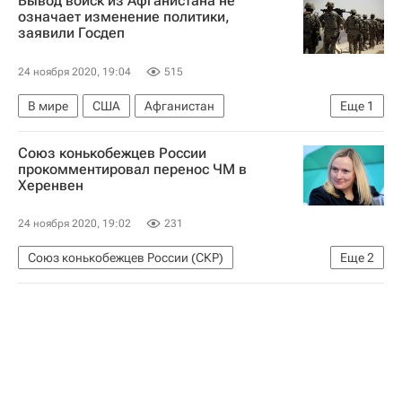
Вывод войск из Афганистана не
Дональд Трамп
Камала Харрис
означает изменение политики,
заявили Госдеп
24 ноября 2020, 19:04
515
В мире
США
Афганистан
Еще
1
Дональд Трамп
Союз конькобежцев России
прокомментировал перенос ЧМ в
Херенвен
24 ноября 2020, 19:02
231
Союз конькобежцев России (СКР)
Еще
2
Конькобежный спорт
Варвара Барышева