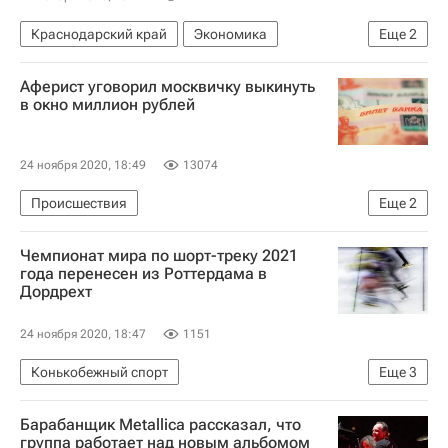
Краснодарский край
Экономика
Еще
2
Краснодарский край
Вениамин Кондратьев
Аферист уговорил москвичку выкинуть
в окно миллион рублей
24 ноября 2020, 18:49
13074
Происшествия
Еще
2
Московская область (Подмосковье)
Москва
Чемпионат мира по шорт-треку 2021
года перенесен из Роттердама в
Дордрехт
24 ноября 2020, 18:47
1151
Конькобежный спорт
Еще
3
Чемпионат мира по шорт-треку
Шорт-трек
Барабанщик Metallica рассказал, что
Спорт в условиях пандемии коронавируса
группа работает над новым альбомом