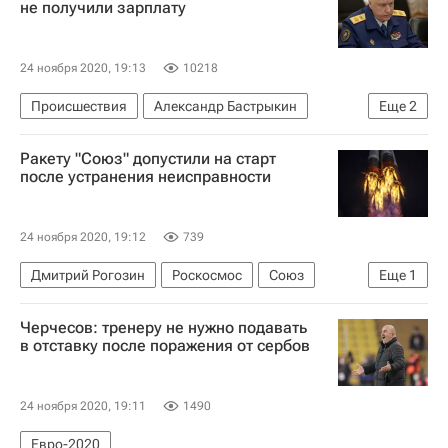
не получили зарплату
24 ноября 2020, 19:13
10218
Происшествия
Александр Бастрыкин
Еще
2
Федеральная служба по труду и занятости (Роструд)
Ракету "Союз" допустили на старт
Следственный комитет России (СК РФ)
после устранения неисправности
24 ноября 2020, 19:12
739
Дмитрий Рогозин
Роскосмос
Союз
Еще
1
Космос - РИА Наука
Черчесов: тренеру не нужно подавать
в отставку после поражения от сербов
24 ноября 2020, 19:11
1490
Евро-2020