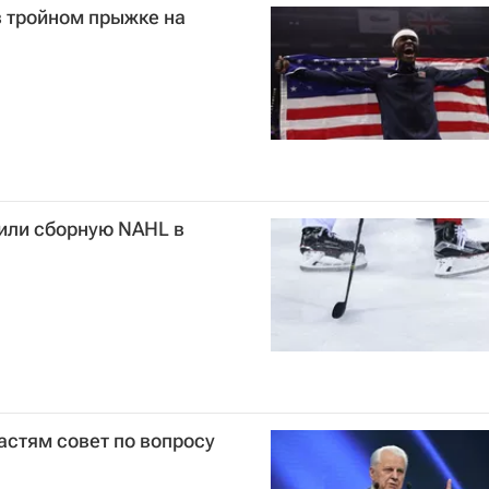
в тройном прыжке на
дили сборную NAHL в
астям совет по вопросу