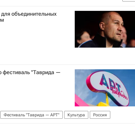
нальной гвардии РФ (Росгвардия)
Валерий Грибакин
т для объединительных
ом
о фестиваль "Таврида —
Фестиваль "Таврида — АРТ"
Культура
Россия