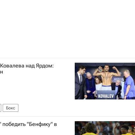
 Ковалева над Ярдом:
он
Бокс
 победить "Бенфику" в