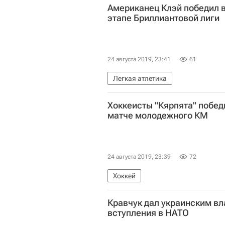
Американец Клэй победил 
этапе Бриллиантовой лиги
24 августа 2019, 23:41
61
Легкая атлетика
Хоккеисты "Кярпята" побе
матче молодежного КМ
24 августа 2019, 23:39
72
Хоккей
Кравчук дал украинским вл
вступления в НАТО