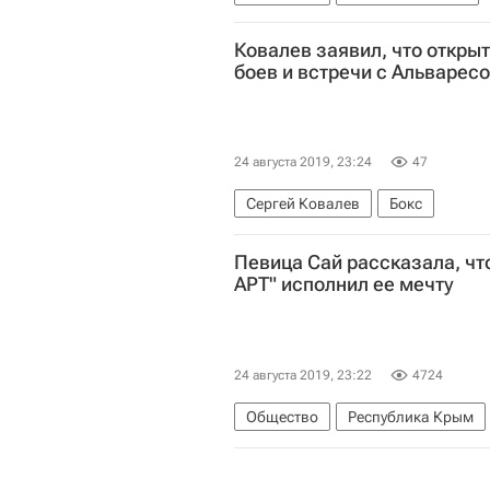
Федеральная служба войск нацио
Ковалев заявил, что откры
боев и встречи с Альварес
24 августа 2019, 23:24
47
Сергей Ковалев
Бокс
Певица Сай рассказала, чт
АРТ" исполнил ее мечту
24 августа 2019, 23:22
4724
Общество
Республика Крым