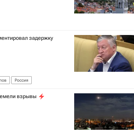
ментировал задержку
пов
Россия
ремели взрывы