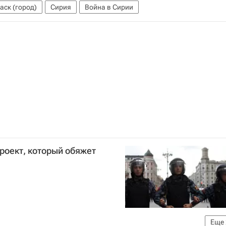
аск (город)
Сирия
Война в Сирии
роект, который обяжет
Еще