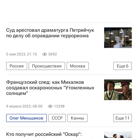
Суд арестовал драматурга Петрийчук
по делу об оправдании терроризма
5 мая 2023, 21:15
5692
Россия
Происшествия
Москва
Еще
6
Томская область
Андрей Звягинцев
Французский след: как Михалков
Сергей Бадамшин
Константин Райкин
создавал оскароносных "Утомленных
солнцем"
Исламское государство*
Гоголь-центр
9 апреля 2023, 08:00
13298
Олег Меньшиков
СССР
Канны
Еще
11
Франция
Никита Михалков
Леа Сейду
Кто получит российский "Оскар":
Мосфильм
что посмотреть
Культура