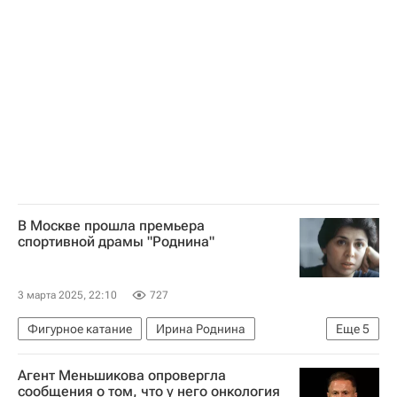
Леонид Броневой
Малый театр
В Москве прошла премьера
спортивной драмы "Роднина"
3 марта 2025, 22:10
727
Фигурное катание
Ирина Роднина
Еще
5
Антон Златопольский
Мария Миронова
Агент Меньшикова опровергла
Олимпийские игры
Вокруг спорта
Спорт
сообщения о том, что у него онкология