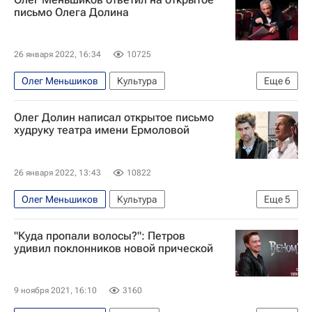
Театры
Новости культуры
письмо Олега Долина
26 января 2022, 16:34
10725
Олег Меньшиков
Культура
Еще
6
Новости культуры
Театр
Олег Долин написал открытое письмо
Александр Петров
Александра Бортич
худруку театра имени Ермоловой
Антон Лапенко
Московский драматический театр имени М. Н. Ермоловой
26 января 2022, 13:43
10822
Олег Меньшиков
Культура
Еще
5
Новости культуры
Театр
"Куда пропали волосы?": Петров
Московский драматический театр имени М. Н. Ермоловой
удивил поклонников новой прической
Александр Петров
Антон Лапенко
9 ноября 2021, 16:10
3160