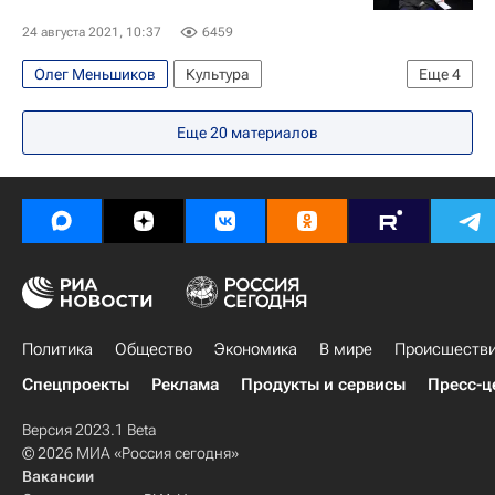
Александр Петров
Знаменитости
Театры
24 августа 2021, 10:37
6459
Культура
Олег Меньшиков
Культура
Еще
4
Московский драматический театр имени М. Н. Ермоловой
Еще
20
материалов
Новости культуры
Театр
Александр Цыпкин
Политика
Общество
Экономика
В мире
Происшеств
Спецпроекты
Реклама
Продукты и сервисы
Пресс-ц
Версия 2023.1 Beta
© 2026 МИА «Россия сегодня»
Вакансии