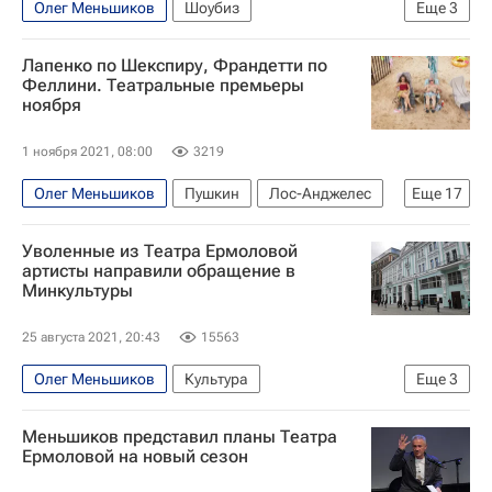
Олег Меньшиков
Шоубиз
Еще
3
Данила Козловский
Знаменитости
Лапенко по Шекспиру, Франдетти по
Александр Петров
Феллини. Театральные премьеры
ноября
1 ноября 2021, 08:00
3219
Олег Меньшиков
Пушкин
Лос-Анджелес
Еще
17
Москва
Малый театр
Уволенные из Театра Ермоловой
Современник (театр)
Большой театр
артисты направили обращение в
Минкультуры
Московский драматический театр имени М. Н. Ермоловой
Виктор Сухоруков
Гоголь-центр
25 августа 2021, 20:43
15563
Дмитрий Черняков
Евгений Князев
Олег Меньшиков
Культура
Еще
3
Валерий Гергиев
Министерство культуры Российской Федерации (Минкультуры России)
Большой драматический театр Товстоногова
Меньшиков представил планы Театра
Московский драматический театр имени М. Н. Ермоловой
Ермоловой на новый сезон
Мариинский театр
Алексей Франдетти
Россия