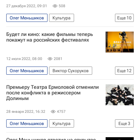
27 декабря 2022, 09:01
508
Олег Меньшиков
Культура
Еще
10
Новости культуры
Золотой Орел (премия)
Будет ли кино: какие фильмы теперь
что посмотреть
Петр Тодоровский
Россия
покажут на российских фестивалях
Сергей Мокрицкий
Анна Пармас
Евгений Стычкин
Анна Михалкова
Кино
12 июля 2022, 08:00
2081
Олег Меньшиков
Виктор Сухоруков
Еще
12
Павел Прилучный
Франция
Россия
Премьеру Театра Ермоловой отменили
Сочи
Роза Хутор
Санкт-Петербург
после конфликта в режиссером
Долиным
Пермь
Знаменитости
Культура
Культура
Кинотавр
Кино
28 января 2022, 16:32
4757
Олег Меньшиков
Культура
Еще
3
Московский драматический театр имени М. Н. Ермоловой
Олег Меньшиков ответил на открытое