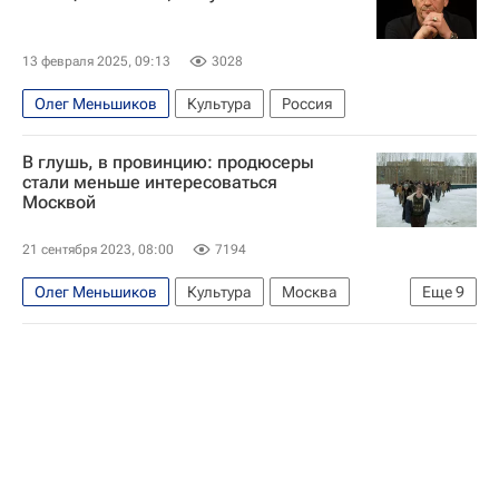
13 февраля 2025, 09:13
3028
Олег Меньшиков
Культура
Россия
В глушь, в провинцию: продюсеры
стали меньше интересоваться
Москвой
21 сентября 2023, 08:00
7194
Олег Меньшиков
Культура
Москва
Еще
9
Сочи
Тольятти
Сергей Бурунов
Филипп Янковский
Жора Крыжовников
Павел Прилучный
что посмотреть
Никита Кологривый
Кино