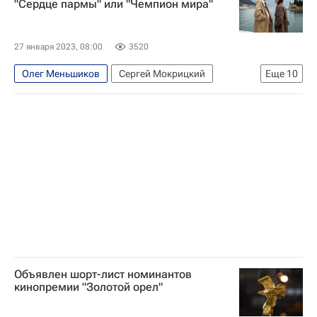
"Сердце пармы" или "Чемпион мира"
Ингеборга Дапкунайте
Надежда Михалкова
Знаменитости
Оскар (премия)
Кино
27 января 2023, 08:00
3520
Олег Меньшиков
Сергей Мокрицкий
Еще
10
Петр Тодоровский
Анна Михалкова
Оскар (премия)
Культура
Евгений Стычкин
Никита Михалков
Знаменитости
что посмотреть
Золотой Орел (премия)
Кино
Объявлен шорт-лист номинантов
кинопремии "Золотой орел"