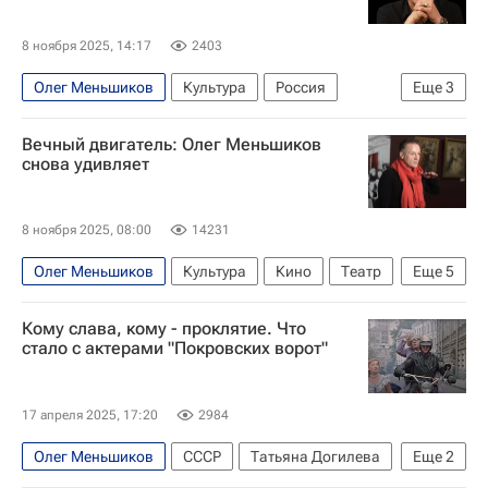
8 ноября 2025, 14:17
2403
Олег Меньшиков
Культура
Россия
Еще
3
Владимир Путин
Вечный двигатель: Олег Меньшиков
Московский драматический театр имени М. Н. Ермоловой
снова удивляет
Новости культуры
8 ноября 2025, 08:00
14231
Олег Меньшиков
Культура
Кино
Театр
Еще
5
Культура-Важное
юбилей
Знаменитости
Кому слава, кому - проклятие. Что
звезды
Спектакль
стало с актерами "Покровских ворот"
17 апреля 2025, 17:20
2984
Олег Меньшиков
СССР
Татьяна Догилева
Еще
2