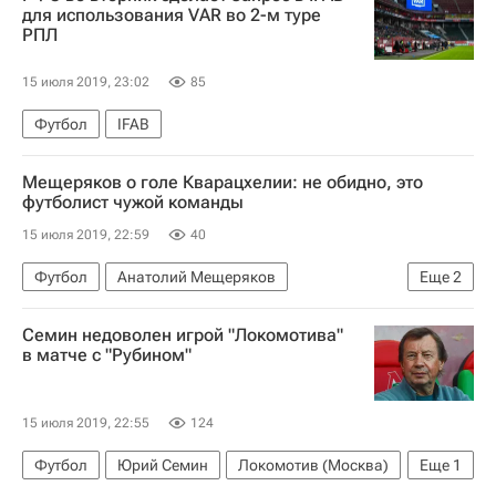
для использования VAR во 2-м туре
РПЛ
15 июля 2019, 23:02
85
Футбол
IFAB
Мещеряков о голе Кварацхелии: не обидно, это
футболист чужой команды
15 июля 2019, 22:59
40
Футбол
Анатолий Мещеряков
Еще
2
Локомотив (Москва)
Рубин
Семин недоволен игрой "Локомотива"
в матче с "Рубином"
15 июля 2019, 22:55
124
Футбол
Юрий Семин
Локомотив (Москва)
Еще
1