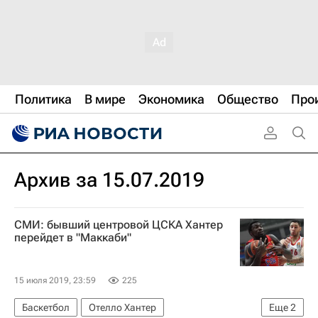
Политика
В мире
Экономика
Общество
Про
Архив за 15.07.2019
СМИ: бывший центровой ЦСКА Хантер
перейдет в "Маккаби"
15 июля 2019, 23:59
225
Баскетбол
Отелло Хантер
Еще
2