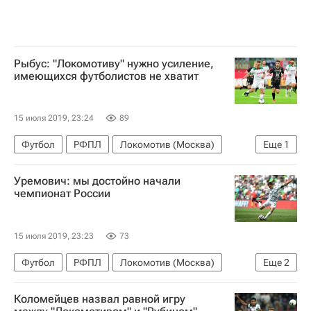
Рыбус: "Локомотиву" нужно усиление,
имеющихся футболистов не хватит
15 июля 2019, 23:24
89
Футбол
РФПЛ
Локомотив (Москва)
Еще
1
Мацей Рыбус
Уремович: мы достойно начали
чемпионат России
15 июля 2019, 23:23
73
Футбол
РФПЛ
Локомотив (Москва)
Еще
2
Филип Уремович
Рубин
Коломейцев назвал равной игру