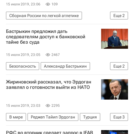
15 июля 2019, 23:06
109
Сборная России по легкой атлетике
Еще
2
Сергей Шубенков
Легкая атлетика
Бастрыкин предложил дать
следователям доступ к банковской
тайне без суда
15 июля 2019, 23:05
2467
Безопасность
Александр Бастрыкин
Еще
2
Следственный комитет России (СК РФ)
Жириновский рассказал, что Эрдоган
Россия
заявлял о готовности выйти из НАТО
15 июля 2019, 23:03
2295
В мире
Реджеп Тайип Эрдоган
Турция
Еще
3
Владимир Жириновский
НАТО
Россия
РФС во вторник сделает запрос в IFAB