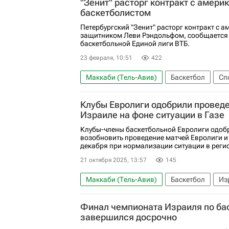
"Зенит" расторг контракт с амери
баскетболистом
Петербургский "Зенит" расторг контракт с 
защитником Леви Рэндольфом, сообщается в
баскетбольной Единой лиги ВТБ.
23 февраля, 10:51
422
Маккаби (Тель-Авив)
Баскетбол
Сп
Единая лига ВТБ
Евролига
Клубы Евролиги одобрили проведе
Израиле на фоне ситуации в Газе
Клубы-члены баскетбольной Евролиги одоб
возобновить проведение матчей Евролиги и 
декабря при нормализации ситуации в регио
21 октября 2025, 13:57
145
Маккаби (Тель-Авив)
Баскетбол
Из
Финал чемпионата Израиля по ба
завершился досрочно