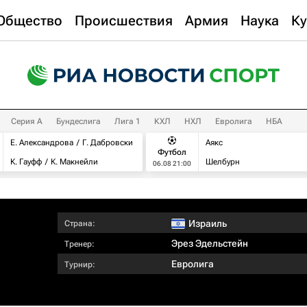
Общество
Происшествия
Армия
Наука
Ку
Серия А
Бундеслига
Лига 1
КХЛ
НХЛ
Евролига
НБА
Е. Александрова
Г. Дабровски
Аякс
Футбол
К. Гауфф
К. Макнейли
Шелбурн
06.08 21:00
Израиль
Страна:
Эрез Эдельстейн
Тренер:
Евролига
Турнир: