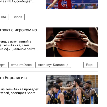
а (FIBA), сообщает...
FIBA
Спорт
тракт с игроком из
ленд, выступавший в
з Тель-Авива, стал
на официальном сайте...
орт
Атланта Хокс
Антониус Кливленд
Еще
1
ч Евролиги в
 из Тель-Авива проведет
телей, сообщает Sport