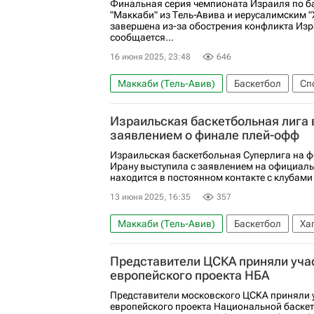
Финальная серия чемпионата Израиля по б
"Маккаби" из Тель‑Авива и иерусалимским 
завершена из-за обострения конфликта Изр
сообщается...
16 июня 2025, 23:48
646
Маккаби (Тель-Авив)
Баскетбол
Сп
Израильская баскетбольная лига 
заявлением о финале плей-офф
Израильская баскетбольная Суперлига на ф
Ирану выступила с заявлением на официаль
находится в постоянном контакте с клубами
13 июня 2025, 16:35
357
Маккаби (Тель-Авив)
Баскетбол
Ха
Представители ЦСКА приняли учас
европейского проекта НБА
Представители московского ЦСКА приняли у
европейского проекта Национальной баске