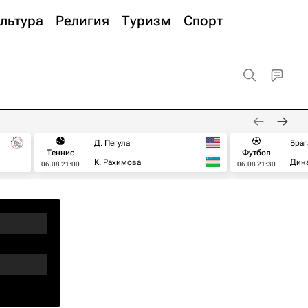
льтура
Религия
Туризм
Спорт
Д. Пегула
Браг
Теннис
Футбол
К. Рахимова
Дин
06.08 21:00
06.08 21:30