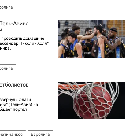
ролига
 Тель-Авива
и
т проводить домашние
лександар Николич Холл"
рнира.
ролига
кетболистов
звернули флаги
би" (Тель-Авив) на
бщает портал
натинаикос
Евролига