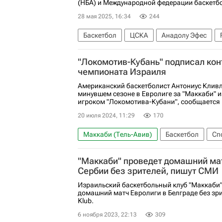
(НБА) и Международной федерации баскетбол
28 мая 2025, 16:34
244
Баскетбол
ЦСКА
Анадолу Эфес
"Локомотив-Кубань" подписал кон
чемпионата Израиля
Американский баскетболист Антониус Клив
минувшем сезоне в Евролиге за "Маккаби" и
игроком "Локомотива-Кубани", сообщается 
20 июля 2024, 11:29
170
Маккаби (Тель-Авив)
Баскетбол
Сп
ПБК Локомотив-Кубань
"Маккаби" проведет домашний мат
Сербии без зрителей, пишут СМИ
Израильский баскетбольный клуб "Маккаби"
домашний матч Евролиги в Белграде без зри
Klub.
6 ноября 2023, 22:13
309