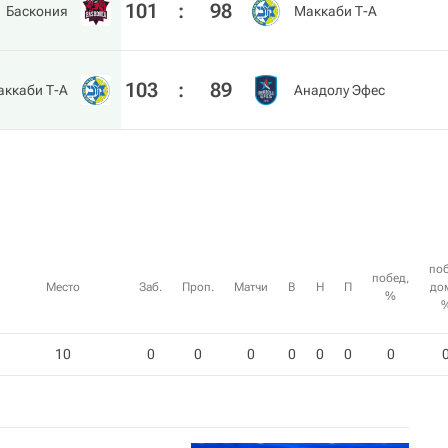
101
:
98
Баскония
Маккаби Т-А
103
:
89
аккаби Т-А
Анадолу Эфес
по
побед,
Место
Заб.
Проп.
Матчи
В
Н
П
до
%
10
0
0
0
0
0
0
0