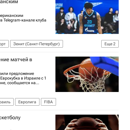
канским
американским
 Telegram-канале клуба
орт
Зенит (Санкт-Петербург)
Еще
2
ние матчей в
рили предложение
Еврокубка в Израиле с 1
не, сообщается на...
раиль
Евролига
FIBA
скетболу