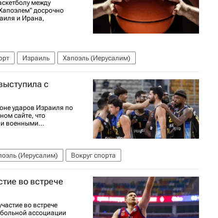
аскетболу между
"Хапоэлем" досрочно
аиля и Ирана,
орт
Израиль
Хапоэль (Иерусалим)
выступила с
оне ударов Израиля по
ном сайте, что
 и военными...
поэль (Иерусалим)
Вокруг спорта
тие во встрече
частие во встрече
тбольной ассоциации