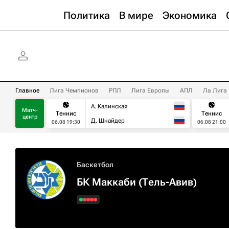
Политика
В мире
Экономика
Главное
Лига Чемпионов
РПЛ
Лига Европы
АПЛ
Ла Лига
А. Калинская
Матч-
Теннис
Теннис
центр
Д. Шнайдер
06.08 19:30
06.08 21:00
Баскетбол
БК Маккаби (Тель-Авив)