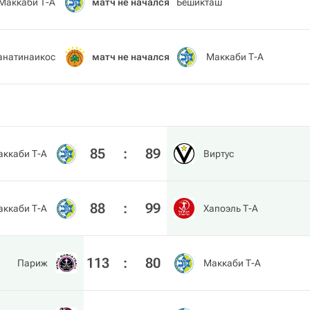
Маккаби Т-А
матч не начался
Бешикташ
анатинаикос
матч не начался
Маккаби Т-А
85
:
89
аккаби Т-А
Виртус
88
:
99
аккаби Т-А
Хапоэль Т-А
113
:
80
Париж
Маккаби Т-А