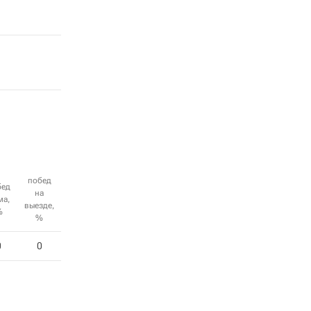
побед
бед
на
ма,
выезде,
%
%
0
0