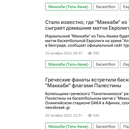
Маккаби (Тель-Авив)
Баскетбол
Ев
Стало известно, где "Маккаби" из
сыграет домашние матчи Евролиг
Израильский "Маккаби" из Тель-Авива буде
матчи баскетбольной Евролиги на арене "А
в Белграде, сообщает официальный сайт ту
25 октября 2023, 00:47
393
Маккаби (Тель-Авив)
Баскетбол
Ев
Греческие фанаты встретили бас
"Маккаби" флагами Палестины
Болельщики греческого "Панатинаикоса" ра
Палестины на баскетбольном матче с "Макка
Олимпийском стадионе ОАКА в Афинах, соо
newsbreak.gr.
20 октября 2023, 23:51
543
Маккаби (Тель-Авив)
Баскетбол
Па