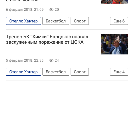
6 февраля 2018, 21:09
20
Отелло Хантер
Баскетбол
Спорт
Еще
6
Единая лига ВТБ
Химки
ЦСКА
Тренер БК "Химки" Барцокас назвал
Реал Мадрид
Кайл Хайнс
Евролига
заслуженным поражение от ЦСКА
5 февраля 2018, 22:35
24
Отелло Хантер
Баскетбол
Спорт
Еще
4
Георгиос Барцокас
Единая лига ВТБ
Химки
ЦСКА