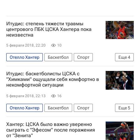
Итудис: степень тяжести травмы
центрового ПБК ЦСКА Хантера пока
неизвестна
5 февраля 2018, 22:20
10
Отелло Хантер
Баскетбол
Спорт
Еще
4
Димитрис Итудис
Единая лига ВТБ
Химки
Итудис: баскетболисты ЦСКА с
ЦСКА
"Химками" ощущали себя комфортно в
некомфортной ситуации
5 февраля 2018, 22:13
16
Отелло Хантер
Баскетбол
Спорт
Еще
5
Димитрис Итудис
Единая лига ВТБ
Химки
Хантер: ЦСКА было важно уверенно
ЦСКА
Кайл Хайнс
сыграть с "Эфесом" после поражения
от "Зенита"