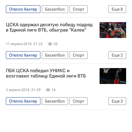
Отелло Хантер
Баскетбол
Спорт
Еще
8
Четвертьфинальная серия плей-офф баскетбольной Евролиги между ЦСКА и "Химками"
ЦСКА одержал десятую победу подряд
Химки
ЦСКА
Серхио Родригес
в Единой лиге ВТБ, обыграв "Калев"
Тайлер Ханикатт
Нандо Де Коло
11 апреля 2018, 21:22
35
Алексей Швед
Евролига
Отелло Хантер
Баскетбол
Спорт
Еще
2
Единая лига ВТБ
ЦСКА
ПБК ЦСКА победил УНИКС и
возглавил таблицу Единой лиги ВТБ
2 апреля 2018, 21:29
16
Отелло Хантер
Баскетбол
Спорт
Еще
3
Единая лига ВТБ
ЦСКА
УНИКС