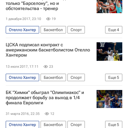
Евролига
только "Барселону", но и
обстоятельства - тренер
1 декабря 2017, 23:10
19
Отелло Хантер
Баскетбол
Спорт
Еще
4
Димитрис Итудис
ЦСКА
ЦСКА подписал контракт с
Барселона (баскетбол)
Евролига
американским баскетболистом Отелло
Хантером
13 июля 2017, 17:11
23
Отелло Хантер
Баскетбол
Спорт
Еще
5
Димитрис Итудис
Единая лига ВТБ
ЦСКА
БК "Химки" обыграл "Олимпиакос" и
Реал Мадрид
Евролига
продолжает борьбу за выход в 1/4
финала Евролиги
31 марта 2016, 22:35
12
Отелло Хантер
Баскетбол
Спорт
Еще
5