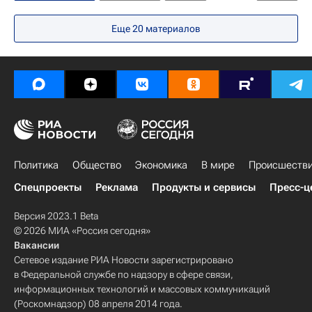
Химки
Олимпиакос (Пирей)
Еще
20
материалов
Петтери Копонен
Алексей Швед
Евролига
Политика
Общество
Экономика
В мире
Происшеств
Спецпроекты
Реклама
Продукты и сервисы
Пресс-ц
Версия 2023.1 Beta
© 2026 МИА «Россия сегодня»
Вакансии
Сетевое издание РИА Новости зарегистрировано
в Федеральной службе по надзору в сфере связи,
информационных технологий и массовых коммуникаций
(Роскомнадзор) 08 апреля 2014 года.