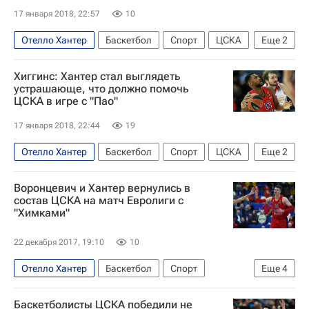
17 января 2018, 22:57
10
Отелло Хантер
Баскетбол
Спорт
ЦСКА
Еще
2
Анадолу Эфес
Евролига
Хиггинс: Хантер стал выглядеть
устрашающе, что должно помочь
ЦСКА в игре с "Пао"
17 января 2018, 22:44
19
Отелло Хантер
Баскетбол
Спорт
ЦСКА
Еще
2
Панатинаикос
Евролига
Воронцевич и Хантер вернулись в
состав ЦСКА на матч Евролиги с
"Химками"
22 декабря 2017, 19:10
10
Отелло Хантер
Баскетбол
Спорт
Еще
4
Химки
ЦСКА
Андрей Воронцевич
Баскетболисты ЦСКА победили не