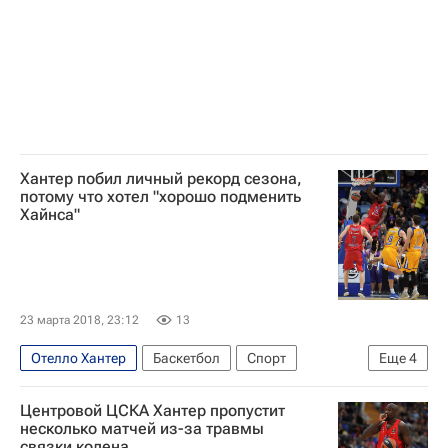
Хантер побил личный рекорд сезона,
потому что хотел "хорошо подменить
Хайнса"
23 марта 2018, 23:12
13
Отелло Хантер
Баскетбол
Спорт
Еще
4
Химки
ЦСКА
Кайл Хайнс
Евролига
Центровой ЦСКА Хантер пропустит
несколько матчей из-за травмы
связки колена