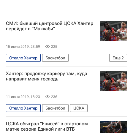
СМИ: бывший центровой ЦСКА Хантер
перейдет в "Маккаби"
15 июля 2019, 23:59
225
Отелло Хантер
Баскетбол
Еще
2
Маккаби (Тель-Авив)
ЦСКА
Хантер: продолжу карьеру там, куда
направит меня господь
11 июня 2019, 18:23
236
Отелло Хантер
Баскетбол
ЦСКА
ЦСКА обыграл "Енисей" в стартовом
матче сезона Единой лиги ВТБ