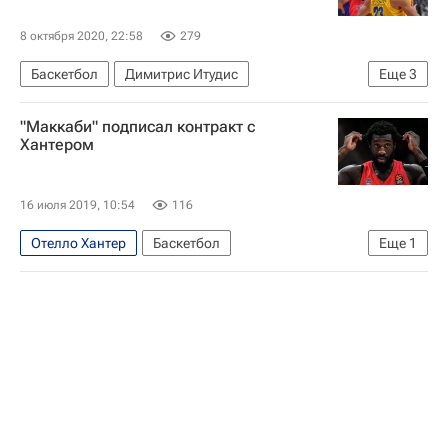
8 октября 2020, 22:58
279
Баскетбол
Димитрис Итудис
Еще
3
Уилл Клайберн
Маккаби (Тель-Авив)
"Маккаби" подписал контракт с
Евролига
Хантером
16 июля 2019, 10:54
116
Отелло Хантер
Баскетбол
Еще
1
Маккаби (Тель-Авив)