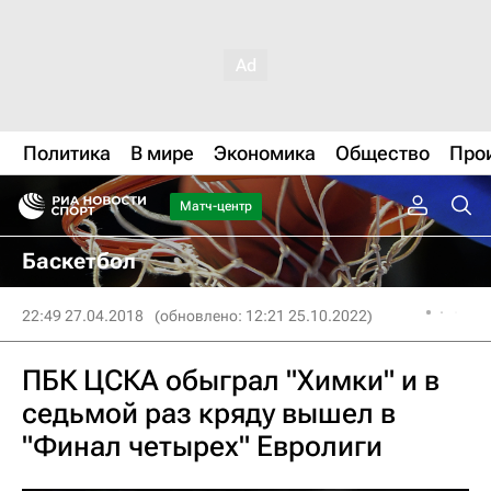
Политика
В мире
Экономика
Общество
Про
Матч-центр
Баскетбол
22:49 27.04.2018
(обновлено: 12:21 25.10.2022)
ПБК ЦСКА обыграл "Химки" и в
седьмой раз кряду вышел в
"Финал четырех" Евролиги