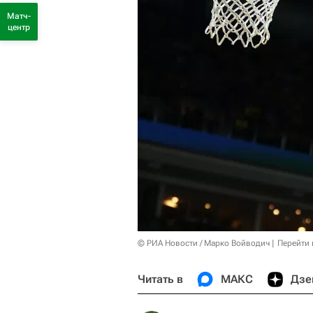
Матч-
центр
© РИА Новости / Марко Войводич
Перейти 
Читать в
МАКС
Дзе