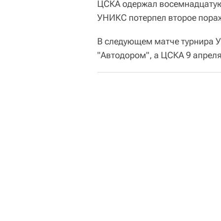
ЦСКА одержал восемнадцатую 
УНИКС потерпел второе пораже
В следующем матче турнира У
"Автодором", а ЦСКА 9 апрел