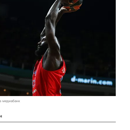
в медиабанк
н