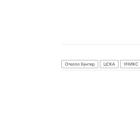
Отелло Хантер
ЦСКА
УНИКС