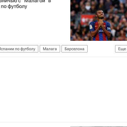
вничью с "Малагой" в
 по футболу
спании по футболу
Малага
Барселона
Еще
Лионель Месси