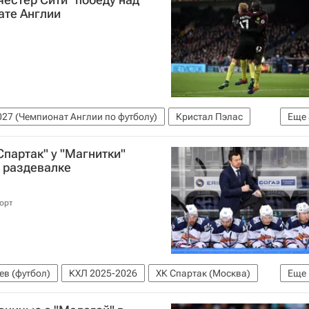
ате Англии
27 (Чемпионат Англии по футболу)
Кристал Пэлас
Еще
м
Яя Туре
Спартак" у "Магнитки"
в раздевалке
орт
ев (футбол)
КХЛ 2025-2026
ХК Спартак (Москва)
Еще