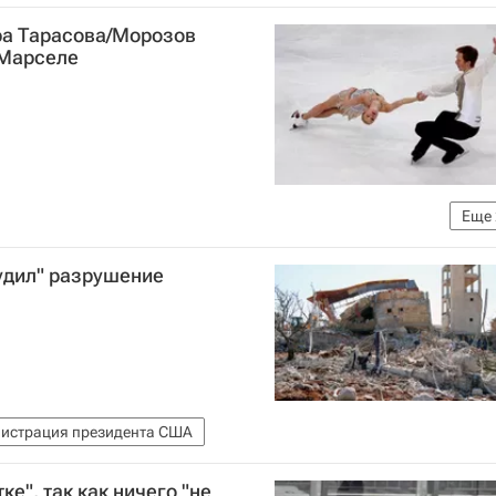
ра Тарасова/Морозов
 Марселе
Еще
у катанию в Пекине, 18-20 ноября 2016 года
удил" разрушение
истрация президента США
ке", так как ничего "не