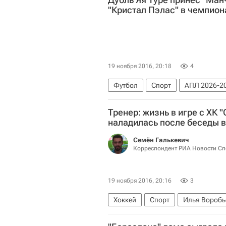
"Кристал Пэлас" в чемпион
19 ноября 2016, 20:18
4
Футбол
Спорт
АПЛ 2026-20
Манчестер Сити
Коннор Уикхэ
Тренер: жизнь в игре с ХК "
наладилась после беседы 
Семён Галькевич
Корреспондент РИА Новости Сп
19 ноября 2016, 20:16
3
Хоккей
Спорт
Илья Воробь
Металлург (Магнитогорск)