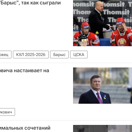
Барыс", так как сыграли
овец
КХЛ 2025-2026
Барыс
ЦСКА
овича настаивает на
укович
тимальных сочетаний