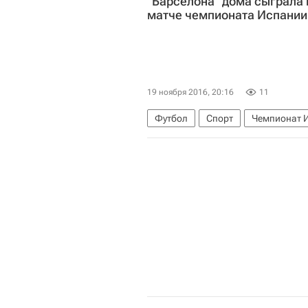
"Барселона" дома сыграла 
матче чемпионата Испании
19 ноября 2016, 20:16
11
Футбол
Спорт
Чемпионат И
Реал Мадрид
Диего Льоренте