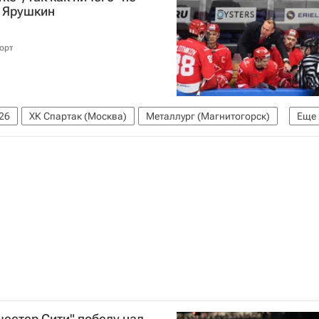
- Ярушкин
орт
26
ХК Спартак (Москва)
Металлург (Магнитогорск)
Еще
 Глазачев
честер Сити" победу над