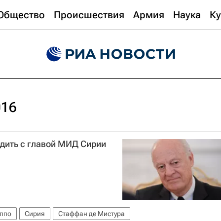
Общество
Происшествия
Армия
Наука
Ку
016
дить с главой МИД Сирии
еппо
Сирия
Стаффан де Мистура