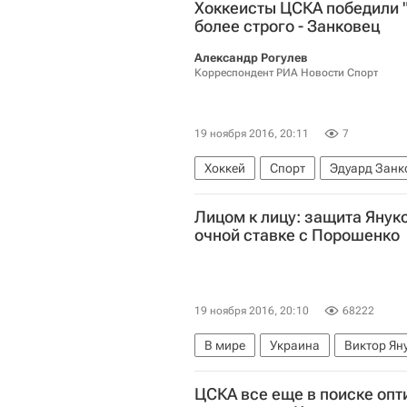
Хоккеисты ЦСКА победили "
более строго - Занковец
Александр Рогулев
Корреспондент РИА Новости Спорт
19 ноября 2016, 20:11
7
Хоккей
Спорт
Эдуард Занк
Лицом к лицу: защита Янук
очной ставке с Порошенко
19 ноября 2016, 20:10
68222
В мире
Украина
Виктор Ян
ЦСКА все еще в поиске оп