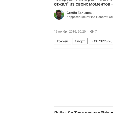
отжал" из своих моментов 
Семён Галькевич
Корреспондент РИА Новости Сп
19 ноября 2016, 20:20
7
Хоккей
Спорт
КХЛ 2025-20
Вадим Бердников
Константин
Дубль Яя Туре принес "Ман