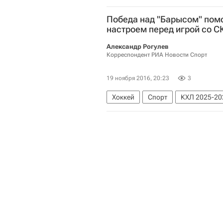
Победа над "Барысом" пом
настроем перед игрой со СК
Александр Рогулев
Корреспондент РИА Новости Спорт
19 ноября 2016, 20:23
3
Хоккей
Спорт
КХЛ 2025-20
Грег Скотт