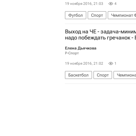
19 ноября 2016, 21:03
4
Футбол
Спорт
Чемпионат Ф
Пари Сен-Жермен (ПСЖ)
Нант
Выход на ЧЕ - задача-мини
надо побеждать гречанок -
Елена Дьячкова
Р-Спорт
19 ноября 2016, 21:02
1
Баскетбол
Спорт
Чемпиона
Евгения Белякова