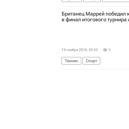
Британец Маррей победил 
в финал итогового турнира 
19 ноября 2016, 20:53
3
Теннис
Спорт
Итоговый турнир ATP
Кэй Нис
Милош Раонич