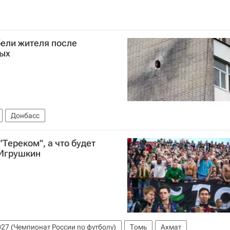
бели жителя после
ных
Донбасс
"Тереком", а что будет
 Игрушкин
27 (Чемпионат России по футболу)
Томь
Ахмат