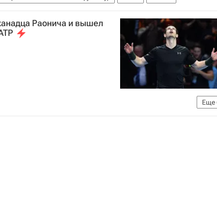
канадца Раонича и вышел
ATP
Еще
Итоговый турнир Ассоциации теннисистов-профессионалов (АТР) в Лондоне, 13-20 ноября 2016 года
икори
Энди Маррей
Новак Джокович