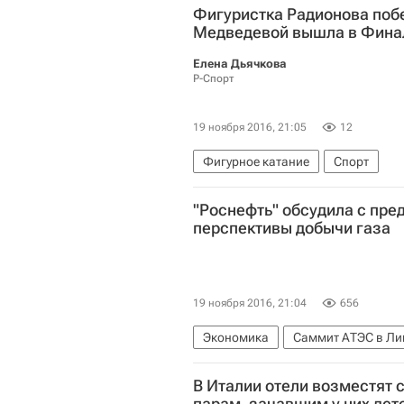
Фигуристка Радионова побе
Медведевой вышла в Фина
Елена Дьячкова
Р-Спорт
19 ноября 2016, 21:05
12
Фигурное катание
Спорт
Этап серии Гран-при по фигурном
"Роснефть" обсудила с пре
Гран-при по фигурному катанию
перспективы добычи газа
Кейтлин Уивер
Эндрю Поже
Сергей Воронов
Виктория Си
19 ноября 2016, 21:04
656
Экономика
Саммит АТЭС в Ли
Роснефть
Россия
В Италии отели возместят 
парам, зачавшим у них дет