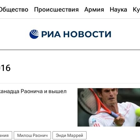
Общество
Происшествия
Армия
Наука
Ку
016
канадца Раонича и вышел
ания
Милош Раонич
Энди Маррей