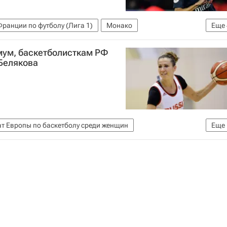
ранции по футболу (Лига 1)
Монако
Еще
Хесе
Анхель Ди Мария
мум, баскетболисткам РФ
 Белякова
т Европы по баскетболу среди женщин
Еще