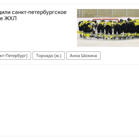
дили санкт-петербургское
че ЖХЛ
кт-Петербург)
Торнадо (ж.)
Анна Шохина