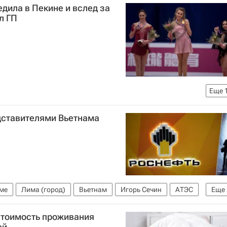
дила в Пекине и вслед за
л ГП
Еще
у катанию в Пекине, 18-20 ноября 2016 года
дставителями Вьетнама
Евгения Медведева
Максим Ковтун
Патрик Чан
Никита Кацалапов
Юко Кавагути
ницина
Елена Радионова
Александр Смирнов
ме
Лима (город)
Вьетнам
Игорь Сечин
АТЭС
Еще
стоимость проживания
ей