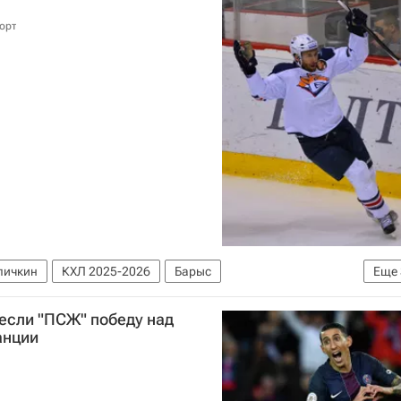
орт
личкин
КХЛ 2025-2026
Барыс
Еще
г (Магнитогорск)
Войтек Вольский
если "ПСЖ" победу над
анции