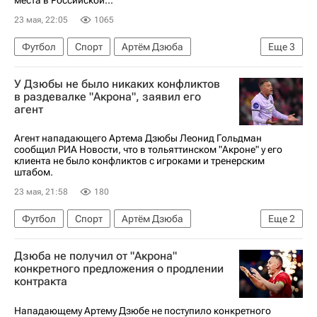
места в Российской...
23 мая, 22:05
1065
Футбол
Спорт
Артём Дзюба
Еще
3
Акрон (Тольятти)
Зенит
У Дзюбы не было никаких конфликтов
РПЛ 2026-2027 (Чемпионат России по футболу)
в раздевалке "Акрона", заявил его
агент
Агент нападающего Артема Дзюбы Леонид Гольдман
сообщил РИА Новости, что в тольяттинском "Акроне" у его
клиента не было конфликтов с игроками и тренерским
штабом.
23 мая, 21:58
180
Футбол
Спорт
Артём Дзюба
Еще
2
Акрон (Тольятти)
Дзюба не получил от "Акрона"
РПЛ 2026-2027 (Чемпионат России по футболу)
конкретного предложения о продлении
контракта
Нападающему Артему Дзюбе не поступило конкретного