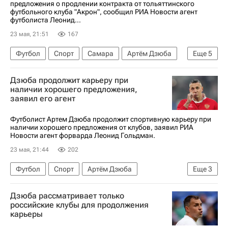
предложения о продлении контракта от тольяттинского
футбольного клуба "Акрон", сообщил РИА Новости агент
футболиста Леонид...
23 мая, 21:51
167
Футбол
Спорт
Самара
Артём Дзюба
Еще
5
Акрон (Тольятти)
Зенит
Ротор
Дзюба продолжит карьеру при
РПЛ 2026-2027 (Чемпионат России по футболу)
наличии хорошего предложения,
заявил его агент
Суперкубок России по футболу
Футболист Артем Дзюба продолжит спортивную карьеру при
наличии хорошего предложения от клубов, заявил РИА
Новости агент форварда Леонид Гольдман.
23 мая, 21:44
202
Футбол
Спорт
Артём Дзюба
Еще
3
Акрон (Тольятти)
Зенит
Дзюба рассматривает только
Суперкубок России по футболу
российские клубы для продолжения
карьеры