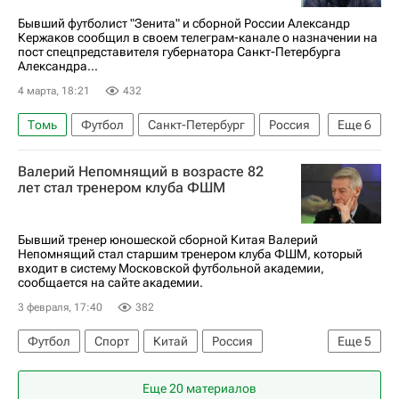
Бывший футболист "Зенита" и сборной России Александр
Кержаков сообщил в своем телеграм-канале о назначении на
пост спецпредставителя губернатора Санкт-Петербурга
Александра...
4 марта, 18:21
432
Томь
Футбол
Санкт-Петербург
Россия
Еще
6
Александр Кержаков
Артём Дзюба
Валерий Непомнящий в возрасте 82
Нижний Новгород
Зенит
лет стал тренером клуба ФШМ
Александр Беглов
Спорт
Бывший тренер юношеской сборной Китая Валерий
Непомнящий стал старшим тренером клуба ФШМ, который
входит в систему Московской футбольной академии,
сообщается на сайте академии.
3 февраля, 17:40
382
Футбол
Спорт
Китай
Россия
Еще
5
Камерун
Валерий Непомнящий
Балтика
Еще 20 материалов
Генчлербирлиги
Анкарагюджю