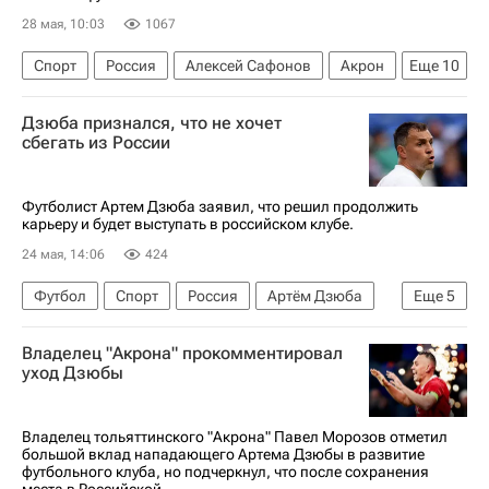
28 мая, 10:03
1067
Спорт
Россия
Алексей Сафонов
Акрон
Еще
10
Адана Демирспор
РУСАДА
Дзюба признался, что не хочет
Суперкубок России по футболу
Артём Дзюба
сбегать из России
Антон Заболотный
Спартак Москва
Акрон (Тольятти)
Зенит
Футболист Артем Дзюба заявил, что решил продолжить
карьеру и будет выступать в российском клубе.
Кубок России по футболу
Футбол
24 мая, 14:06
424
Футбол
Спорт
Россия
Артём Дзюба
Еще
5
Родина (Москва)
Акрон (Тольятти)
Зенит
Владелец "Акрона" прокомментировал
РПЛ 2026-2027 (Чемпионат России по футболу)
уход Дзюбы
Суперкубок России по футболу
Владелец тольяттинского "Акрона" Павел Морозов отметил
большой вклад нападающего Артема Дзюбы в развитие
футбольного клуба, но подчеркнул, что после сохранения