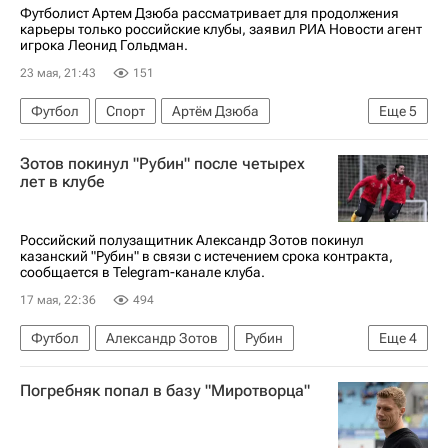
Футболист Артем Дзюба рассматривает для продолжения
карьеры только российские клубы, заявил РИА Новости агент
игрока Леонид Гольдман.
23 мая, 21:43
151
Футбол
Спорт
Артём Дзюба
Еще
5
Акрон (Тольятти)
Спартак Москва
Зенит
Зотов покинул "Рубин" после четырех
РПЛ 2026-2027 (Чемпионат России по футболу)
лет в клубе
Суперкубок России по футболу
Российский полузащитник Александр Зотов покинул
казанский "Рубин" в связи с истечением срока контракта,
сообщается в Telegram-канале клуба.
17 мая, 22:36
494
Футбол
Александр Зотов
Рубин
Еще
4
Нижний Новгород
Спартак Москва
Погребняк попал в базу "Миротворца"
Трансферы в РПЛ
Трансферы