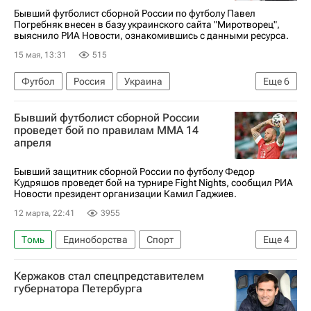
Бывший футболист сборной России по футболу Павел
Погребняк внесен в базу украинского сайта "Миротворец",
выяснило РИА Новости, ознакомившись с данными ресурса.
15 мая, 13:31
515
Футбол
Россия
Украина
Еще
6
Донецкая Народная Республика
Спорт
Бывший футболист сборной России
Павел Погребняк
Зенит
Спартак Москва
проведет бой по правилам ММА 14
апреля
Балтика
Бывший защитник сборной России по футболу Федор
Кудряшов проведет бой на турнире Fight Nights, сообщил РИА
Новости президент организации Камил Гаджиев.
12 марта, 22:41
3955
Томь
Единоборства
Спорт
Еще
4
Фёдор Кудряшов
Камил Гаджиев
Химки
Кержаков стал спецпредставителем
Спартак Москва
губернатора Петербурга