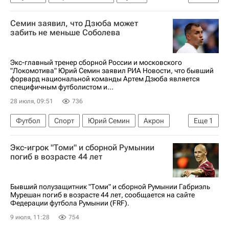
Трансферы
Семин заявил, что Дзюба может
забить не меньше Соболева
Экс-главный тренер сборной России и московского
"Локомотива" Юрий Семин заявил РИА Новости, что бывший
форвард национальной команды Артем Дзюба является
специфичным футболистом и...
28 июля, 09:51
736
Футбол
Спорт
Юрий Семин
Акрон
Еще
1
Адана Демирспор
Экс-игрок "Томи" и сборной Румынии
погиб в возрасте 44 лет
Бывший полузащитник "Томи" и сборной Румынии Габриэль
Мурешан погиб в возрасте 44 лет, сообщается на сайте
Федерации футбола Румынии (FRF).
9 июля, 11:28
754