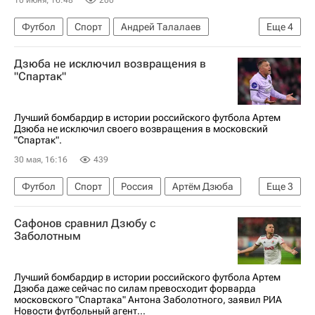
Футбол
Спорт
Андрей Талалаев
Еще
4
Сергей Рыжиков
Рубин
Балтика
Химки
Дзюба не исключил возвращения в
"Спартак"
Лучший бомбардир в истории российского футбола Артем
Дзюба не исключил своего возвращения в московский
"Спартак".
30 мая, 16:16
439
Футбол
Спорт
Россия
Артём Дзюба
Еще
3
Спартак Москва
Акрон (Тольятти)
Зенит
Сафонов сравнил Дзюбу с
Заболотным
Лучший бомбардир в истории российского футбола Артем
Дзюба даже сейчас по силам превосходит форварда
московского "Спартака" Антона Заболотного, заявил РИА
Новости футбольный агент...