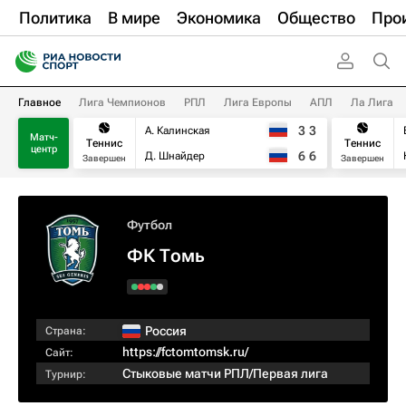
Политика
В мире
Экономика
Общество
Про
Главное
Лига Чемпионов
РПЛ
Лига Европы
АПЛ
Ла Лига
3
3
А. Калинская
Матч-
Теннис
Теннис
центр
6
6
Д. Шнайдер
Завершен
Завершен
Футбол
ФК Томь
Россия
Страна:
https://fctomtomsk.ru/
Сайт:
Стыковые матчи РПЛ/Первая лига
Турнир: