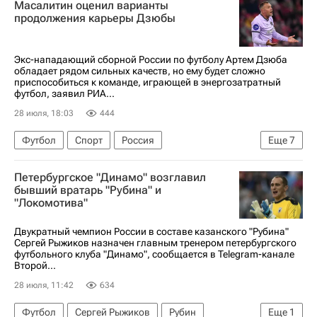
Масалитин оценил варианты
Адана Демирспор
Артём Дзюба
продолжения карьеры Дзюбы
Акрон (Тольятти)
Зенит
Спартак Москва
РПЛ 2026-2027 (Чемпионат России по футболу)
Экс-нападающий сборной России по футболу Артем Дзюба
обладает рядом сильных качеств, но ему будет сложно
приспособиться к команде, играющей в энергозатратный
футбол, заявил РИА...
28 июля, 18:03
444
Футбол
Спорт
Россия
Еще
7
Валерий Масалитин
Акрон
Петербургское "Динамо" возглавил
Адана Демирспор
Артём Дзюба
бывший вратарь "Рубина" и
"Локомотива"
Акрон (Тольятти)
Зенит
ПФК ЦСКА
Двукратный чемпион России в составе казанского "Рубина"
Сергей Рыжиков назначен главным тренером петербургского
футбольного клуба "Динамо", сообщается в Telegram-канале
Второй...
28 июля, 11:42
634
Футбол
Сергей Рыжиков
Рубин
Еще
1