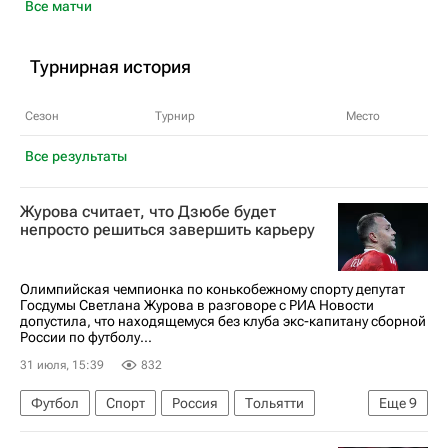
Все матчи
Турнирная история
Сезон
Турнир
Место
Все результаты
Журова считает, что Дзюбе будет
непросто решиться завершить карьеру
Олимпийская чемпионка по конькобежному спорту депутат
Госдумы Светлана Журова в разговоре с РИА Новости
допустила, что находящемуся без клуба экс-капитану сборной
России по футболу...
31 июля, 15:39
832
Футбол
Спорт
Россия
Тольятти
Еще
9
Светлана Журова
Акрон
Госдума РФ