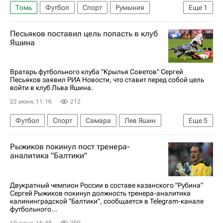
Томь
Футбол
Спорт
Румыния
Еще
1
Габриэль Мурешан
Песьяков поставил цель попасть в клуб
Яшина
Вратарь футбольного клуба "Крылья Советов" Сергей
Песьяков заявил РИА Новости, что ставит перед собой цель
войти в клуб Льва Яшина.
22 июня, 11:16
212
Футбол
Спорт
Самара
Лев Яшин
Еще
5
Сергей Песьяков
Александр Максименко
Рыжиков покинул пост тренера-
Крылья Советов
Спартак Москва
Шинник
аналитика "Балтики"
Двукратный чемпион России в составе казанского "Рубина"
Сергей Рыжиков покинул должность тренера-аналитика
калининградской "Балтики", сообщается в Telegram-канале
футбольного...
10 июня, 16:48
200