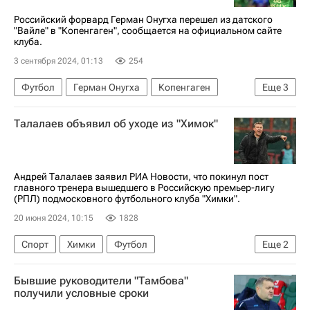
Российский форвард Герман Онугха перешел из датского
"Вайле" в "Копенгаген", сообщается на официальном сайте
клуба.
3 сентября 2024, 01:13
254
Футбол
Герман Онугха
Копенгаген
Еще
3
Вайле
Зенит
Спорт
Талалаев объявил об уходе из "Химок"
Андрей Талалаев заявил РИА Новости, что покинул пост
главного тренера вышедшего в Российскую премьер-лигу
(РПЛ) подмосковного футбольного клуба "Химки".
20 июня 2024, 10:15
1828
Спорт
Химки
Футбол
Еще
2
Андрей Талалаев
Трансферы
Бывшие руководители "Тамбова"
получили условные сроки