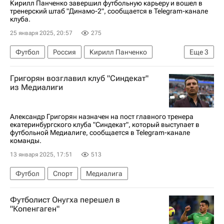
Кирилл Панченко завершил футбольную карьеру и вошел в
тренерский штаб "Динамо-2", сообщается в Telegram-канале
клуба.
25 января 2025, 20:57
275
Футбол
Россия
Кирилл Панченко
Еще
3
ПФК ЦСКА
Мордовия
Григорян возглавил клуб "Синдекат"
РПЛ 2026-2027 (Чемпионат России по футболу)
из Медиалиги
Александр Григорян назначен на пост главного тренера
екатеринбургского клуба "Синдекат", который выступает в
футбольной Медиалиге, сообщается в Telegram-канале
команды.
13 января 2025, 17:51
513
Футбол
Спорт
Медиалига
Футболист Онугха перешел в
"Копенгаген"