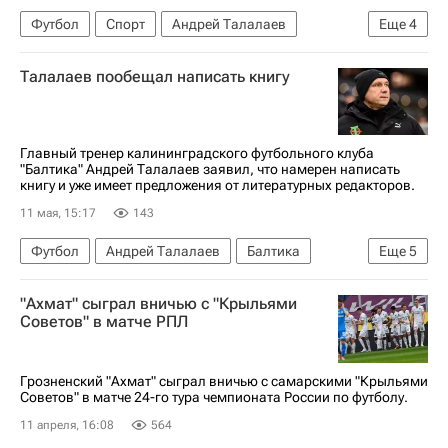
Футбол
Спорт
Андрей Талалаев
Еще
4
Сергей Рыжиков
Рубин
Балтика
Химки
Талалаев пообещал написать книгу
Главный тренер калининградского футбольного клуба
"Балтика" Андрей Талалаев заявил, что намерен написать
книгу и уже имеет предложения от литературных редакторов.
11 мая, 15:17
143
Футбол
Андрей Талалаев
Балтика
Еще
5
Химки
Волга
Первая лига
"Ахмат" сыграл вничью с "Крыльями
РПЛ 2026-2027 (Чемпионат России по футболу)
Советов" в матче РПЛ
Спорт
Грозненский "Ахмат" сыграл вничью с самарскими "Крыльями
Советов" в матче 24-го тура чемпионата России по футболу.
11 апреля, 16:08
564