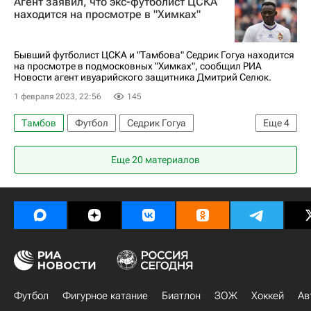
Агент заявил, что экс-футболист ЦСКА
находится на просмотре в "Химках"
Бывший футболист ЦСКА и "Тамбова" Седрик Гогуа находится
на просмотре в подмосковных "Химках", сообщил РИА
Новости агент ивуарийского защитника Дмитрий Селюк.
1 февраля 2023, 22:56
145
Тамбов
Футбол
Седрик Гогуа
Еще
4
Дмитрий Селюк
Химки
ПФК ЦСКА
Еще 20 материалов
Футбольные трансферы и слухи
Футбол
Фигурное катание
Биатлон
ЗОЖ
Хоккей
Ав