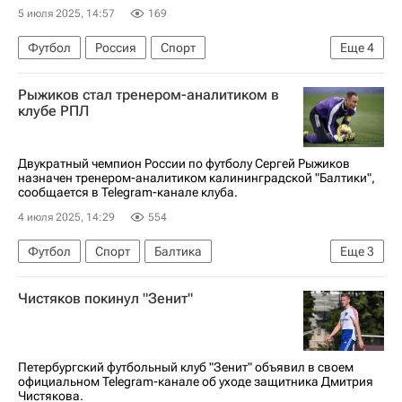
5 июля 2025, 14:57
169
Футбол
Россия
Спорт
Еще
4
Иван Сергеев (1995)
Динамо Москва
Рыжиков стал тренером-аналитиком в
Крылья Советов
Партизан
клубе РПЛ
Двукратный чемпион России по футболу Сергей Рыжиков
назначен тренером-аналитиком калининградской "Балтики",
сообщается в Telegram-канале клуба.
4 июля 2025, 14:29
554
Футбол
Спорт
Балтика
Еще
3
Сергей Рыжиков
Чистяков покинул "Зенит"
РПЛ 2026-2027 (Чемпионат России по футболу)
Андрей Талалаев
Петербургский футбольный клуб "Зенит" объявил в своем
официальном Telegram-канале об уходе защитника Дмитрия
Чистякова.