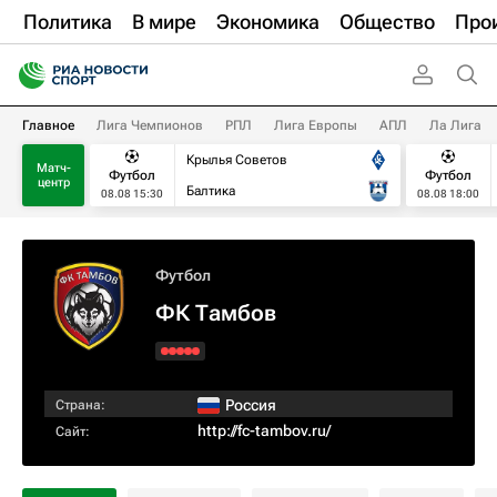
Политика
В мире
Экономика
Общество
Про
Главное
Лига Чемпионов
РПЛ
Лига Европы
АПЛ
Ла Лига
Крылья Советов
Матч-
Футбол
Футбол
центр
Балтика
08.08 15:30
08.08 18:00
Футбол
ФК Тамбов
Россия
Страна:
http://fc-tambov.ru/
Сайт: