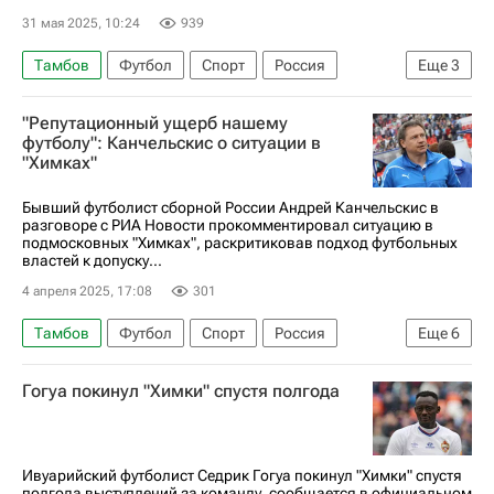
31 мая 2025, 10:24
939
Тамбов
Футбол
Спорт
Россия
Еще
3
Дмитрий Чистяков
Зенит
Шинник
"Репутационный ущерб нашему
футболу": Канчельскис о ситуации в
"Химках"
Бывший футболист сборной России Андрей Канчельскис в
разговоре с РИА Новости прокомментировал ситуацию в
подмосковных "Химках", раскритиковав подход футбольных
властей к допуску...
4 апреля 2025, 17:08
301
Тамбов
Футбол
Спорт
Россия
Еще
6
Москва
Андрей Канчельскис
Гогуа покинул "Химки" спустя полгода
Резиуан Мирзов
Зелимхан Бакаев
Химки
Амкар
Ивуарийский футболист Седрик Гогуа покинул "Химки" спустя
полгода выступлений за команду, сообщается в официальном