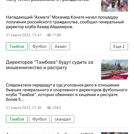
Нападающий "Ахмата" Мохамед Конате начал процедуру
получения российского гражданства, сообщил генеральный
директор клуба Ахмед Айдамиров.
31 марта 2023, 13:47
1188
Тамбов
Футбол
Ахмат
Еще
2
Мохамед Конате
Урал
Директоров "Тамбова" будут судить за
мошенничество и растрату
Следователи передадут в суд уголовное дело в отношении
бывших генерального и спортивного директоров футбольного
клуба "Тамбов", которых обвиняют в хищении и растрате
более 5...
27 марта 2023, 21:30
2563
Тамбов
Футбол
скандал