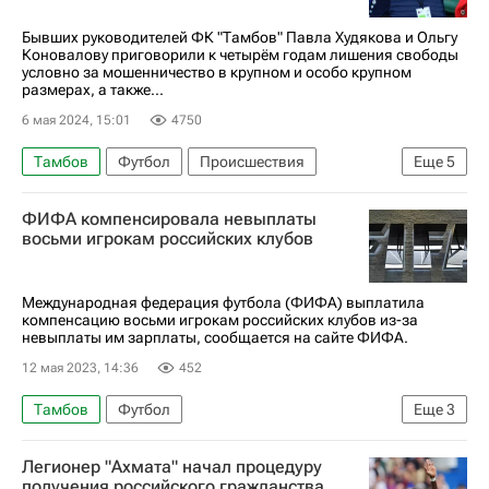
Бывших руководителей ФК "Тамбов" Павла Худякова и Ольгу
Коновалову приговорили к четырём годам лишения свободы
условно за мошенничество в крупном и особо крупном
размерах, а также...
6 мая 2024, 15:01
4750
Тамбов
Футбол
Происшествия
Еще
5
Тамбовская область
Павел Худяков
ФИФА компенсировала невыплаты
Ольга Коновалова
Россия
Тамбов
восьми игрокам российских клубов
Международная федерация футбола (ФИФА) выплатила
компенсацию восьми игрокам российских клубов из-за
невыплаты им зарплаты, сообщается на сайте ФИФА.
12 мая 2023, 14:36
452
Тамбов
Футбол
Еще
3
Международная федерация футбола (ФИФА)
Легионер "Ахмата" начал процедуру
Кубань
Вокруг спорта
получения российского гражданства