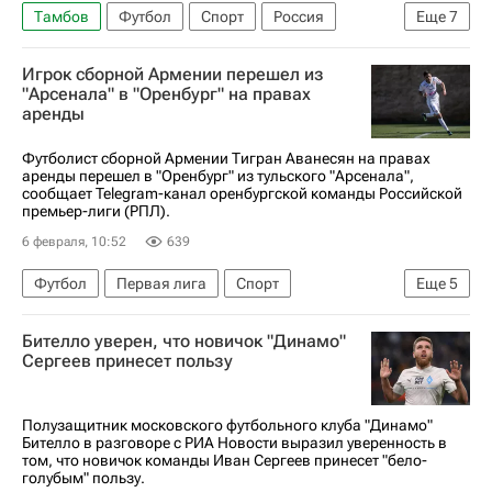
Тамбов
Футбол
Спорт
Россия
Еще
7
Самара
Георгий Мелкадзе
Игрок сборной Армении перешел из
Эгаш Касинтура
Амар Рахманович
Ахмат
"Арсенала" в "Оренбург" на правах
аренды
Крылья Советов
РПЛ 2026-2027 (Чемпионат России по футболу)
Футболист сборной Армении Тигран Аванесян на правах
аренды перешел в "Оренбург" из тульского "Арсенала",
сообщает Telegram-канал оренбургской команды Российской
премьер-лиги (РПЛ).
6 февраля, 10:52
639
Футбол
Первая лига
Спорт
Еще
5
Арсенал (Лондон)
Оренбург
ПФК ЦСКА
Бителло уверен, что новичок "Динамо"
РПЛ 2026-2027 (Чемпионат России по футболу)
Сергеев принесет пользу
Трансферы в РПЛ
Полузащитник московского футбольного клуба "Динамо"
Бителло в разговоре с РИА Новости выразил уверенность в
том, что новичок команды Иван Сергеев принесет "бело-
голубым" пользу.