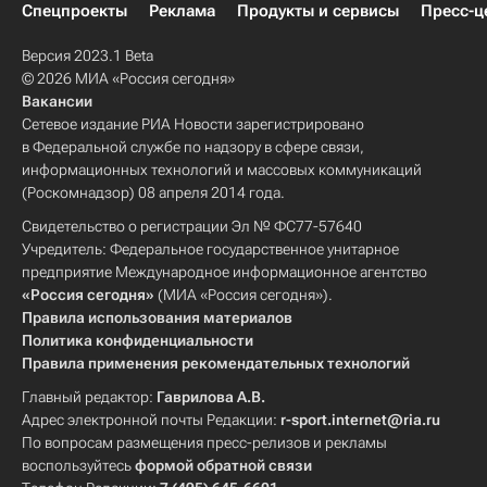
Спецпроекты
Реклама
Продукты и сервисы
Пресс-ц
Версия 2023.1 Beta
© 2026 МИА «Россия сегодня»
Вакансии
Сетевое издание РИА Новости зарегистрировано
в Федеральной службе по надзору в сфере связи,
информационных технологий и массовых коммуникаций
(Роскомнадзор) 08 апреля 2014 года.
Свидетельство о регистрации Эл № ФС77-57640
Учредитель: Федеральное государственное унитарное
предприятие Международное информационное агентство
«Россия сегодня»
(МИА «Россия сегодня»).
Правила использования материалов
Политика конфиденциальности
Правила применения рекомендательных технологий
Главный редактор:
Гаврилова А.В.
Адрес электронной почты Редакции:
r-sport.internet@ria.ru
По вопросам размещения пресс-релизов и рекламы
воспользуйтесь
формой обратной связи