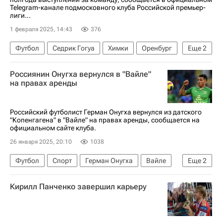
Telegram-канале подмосковного клуба Российской премьер-
лиги...
1 февраля 2025, 14:43
376
Футбол
Седрик Гогуа
Химки
Оренбург
Еще
2
СИК
Россиянин Онугха вернулся в "Вайле"
РПЛ 2026-2027 (Чемпионат России по футболу)
на правах аренды
Российский футболист Герман Онугха вернулся из датского
"Копенгагена" в "Вайле" на правах аренды, сообщается на
официальном сайте клуба.
26 января 2025, 20:10
1038
Футбол
Спорт
Герман Онугха
Вайле
Еще
2
Копенгаген
Трансферы
Кирилл Панченко завершил карьеру