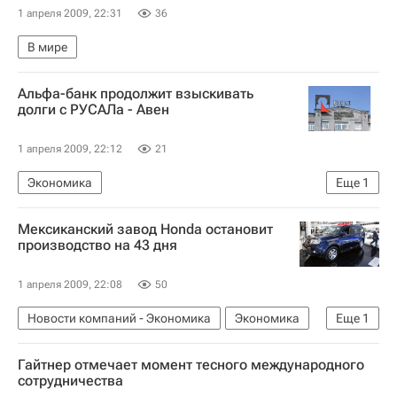
1 апреля 2009, 22:31
36
В мире
Альфа-банк продолжит взыскивать
долги с РУСАЛа - Авен
1 апреля 2009, 22:12
21
Экономика
Еще
1
Судьба активов Дерипаски в условиях финкризиса
Мексиканский завод Honda остановит
производство на 43 дня
1 апреля 2009, 22:08
50
Новости компаний - Экономика
Экономика
Еще
1
Мировой автопром в условиях финансового кризиса
Гайтнер отмечает момент тесного международного
сотрудничества