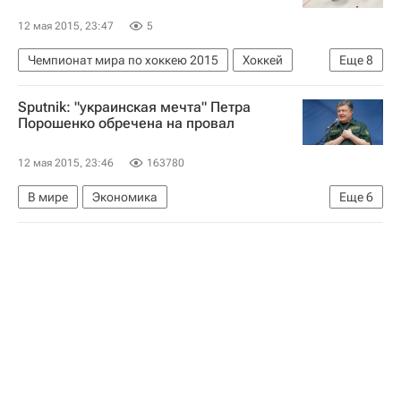
12 мая 2015, 23:47
5
Чемпионат мира по хоккею 2015
Хоккей
Еще
8
Спорт
Чемпионат мира по хоккею
Sputnik: "украинская мечта" Петра
Финляндия
Порошенко обречена на провал
Сборная России по хоккею с шайбой
12 мая 2015, 23:46
163780
Артемий Панарин
Сергей Мозякин
В мире
Экономика
Еще
6
Йоонас Донской
Александр Барков
Реакция на события на Украине
Украина
Весь мир
Европа
Михаил Саакашвили
Петр Порошенко