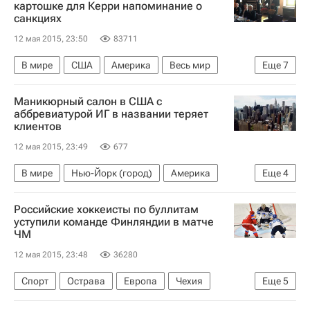
картошке для Керри напоминание о
санкциях
12 мая 2015, 23:50
83711
В мире
США
Америка
Весь мир
Еще
7
Северная Америка
Европа
Джон Керри
Маникюрный салон в США с
Сергей Лавров
аббревиатурой ИГ в названии теряет
клиентов
Государственный департамент США
12 мая 2015, 23:49
677
Министерство иностранных дел Российской Федерации (МИД РФ)
Россия
В мире
Нью-Йорк (город)
Америка
Еще
4
Нью-Йорк (штат)
Весь мир
Российские хоккеисты по буллитам
Северная Америка
США
уступили команде Финляндии в матче
ЧМ
12 мая 2015, 23:48
36280
Спорт
Острава
Европа
Чехия
Еще
5
Моравскосилезский край
Весь мир