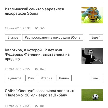
Итальянский санитар заразился
лихорадкой Эбола
12 мая 2015, 23:30
566
В мире
Распространение лихорадки Эбола
Еще
4
Италия
Европа
Весь мир
Квартира, в которой 12 лет жил
Вспышка Эболы (2014)
Федерико Феллини, выставлена на
продажу
12 мая 2015, 23:27
1578
Культура
Рим
Италия
Лацио
Еще
3
Весь мир
Европа
Федерико Феллини
СМИ: "Ювентус" согласился заплатить
"Палермо" 28 млн евро за Дибалу
12 мая 2015, 23:21
185