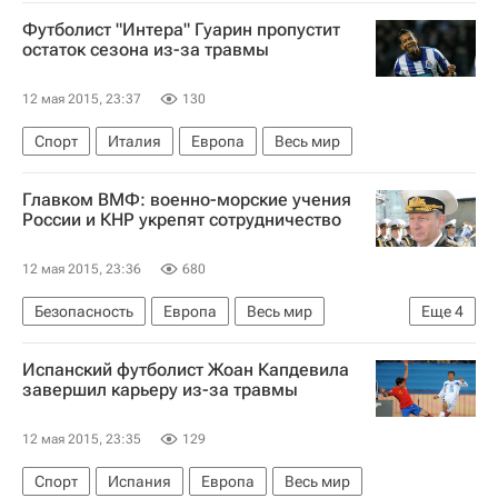
Северная Америка
Сенат США
Футболист "Интера" Гуарин пропустит
остаток сезона из-за травмы
12 мая 2015, 23:37
130
Спорт
Италия
Европа
Весь мир
Главком ВМФ: военно-морские учения
России и КНР укрепят сотрудничество
12 мая 2015, 23:36
680
Безопасность
Европа
Весь мир
Еще
4
Виктор Чирков
ВМФ РФ
Испанский футболист Жоан Капдевила
Военные учения "Морское взаимодействие-2015"
завершил карьеру из-за травмы
Россия
12 мая 2015, 23:35
129
Спорт
Испания
Европа
Весь мир