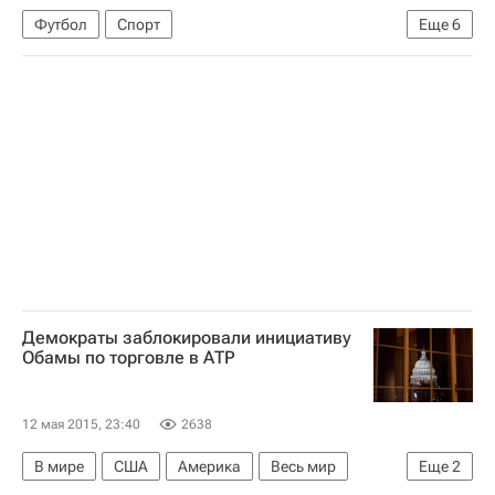
Футбол
Спорт
Еще
6
Лига чемпионов УЕФА 2026-2027
Барселона
Бавария
Неймар
Медхи Бенатия
Роберт Левандовский
Демократы заблокировали инициативу
Обамы по торговле в АТР
12 мая 2015, 23:40
2638
В мире
США
Америка
Весь мир
Еще
2