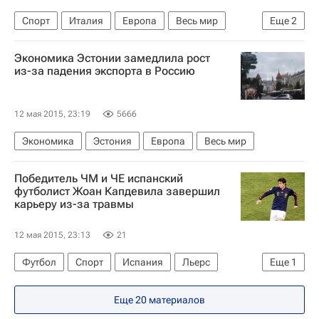
Спорт
Италия
Европа
Весь мир
Еще
2
Пауло Дибала
Ювентус
Экономика Эстонии замедлила рост
из-за падения экспорта в Россию
12 мая 2015, 23:19
5666
Экономика
Эстония
Европа
Весь мир
Победитель ЧМ и ЧЕ испанский
футболист Жоан Капдевила завершил
карьеру из-за травмы
12 мая 2015, 23:13
21
Футбол
Спорт
Испания
Льерс
Еще
1
Жоан Капдевила
Еще 20 материалов