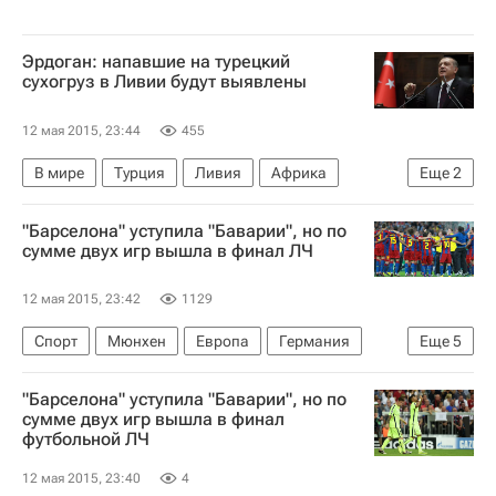
Эрдоган: напавшие на турецкий
сухогруз в Ливии будут выявлены
12 мая 2015, 23:44
455
В мире
Турция
Ливия
Африка
Еще
2
Весь мир
Реджеп Тайип Эрдоган
"Барселона" уступила "Баварии", но по
сумме двух игр вышла в финал ЛЧ
12 мая 2015, 23:42
1129
Спорт
Мюнхен
Европа
Германия
Еще
5
Бавария
Весь мир
"Барселона" уступила "Баварии", но по
Лига чемпионов УЕФА 2026-2027
Бавария
сумме двух игр вышла в финал
футбольной ЛЧ
Барселона
12 мая 2015, 23:40
4