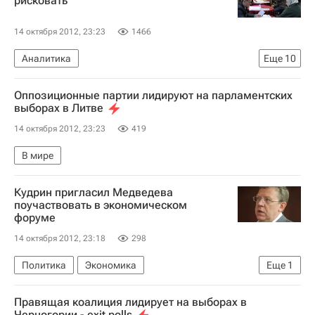
рисковать
14 октября 2012, 23:23
1466
Аналитика
Еще
10
Химки (городской округ в Московской области)
Оппозиционные партии лидируют на парламентских
Московская область (Подмосковье)
выборах в Литве
Центральный ФО
Олег Шахов
14 октября 2012, 23:23
419
Алексей Навальный*
Олег Митволь
В мире
Евгения Чирикова
Единый день голосования
Единый день голосования. Итоги
Россия
Кудрин пригласил Медведева
поучаствовать в экономическом
форуме
14 октября 2012, 23:18
298
Политика
Экономика
Еще
1
Выездное заседание Всемирного экономического форума
Правящая коалиция лидирует на выборах в
Черногории - exit polls