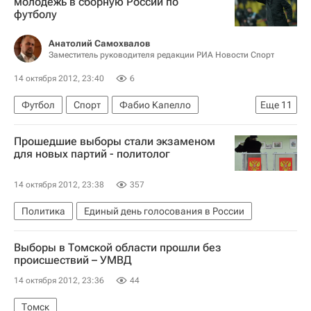
молодежь в сборную России по
футболу
Анатолий Самохвалов
Заместитель руководителя редакции РИА Новости Спорт
14 октября 2012, 23:40
6
Футбол
Спорт
Фабио Капелло
Еще
11
Сергей Юран
Прошедшие выборы стали экзаменом
Cборная России обыграла Азербайджан в матче отборочного цикла ЧМ-2014 по футболу
для новых партий - политолог
Чемпионат мира 2018 (отборочный турнир, Европа)
14 октября 2012, 23:38
357
Спартак Москва
Зенит
Арсенал (Лондон)
Политика
Единый день голосования в России
ПФК ЦСКА
Игорь Акинфеев
Андрей Аршавин
Константин Зырянов
Выборы в Томской области прошли без
Сборная России по футболу
происшествий – УМВД
14 октября 2012, 23:36
44
Томск